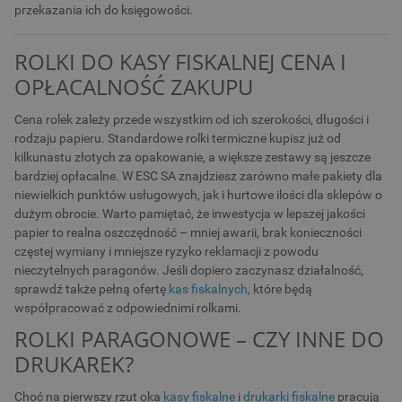
przekazania ich do księgowości.
ROLKI DO KASY FISKALNEJ CENA I
OPŁACALNOŚĆ ZAKUPU
Cena rolek zależy przede wszystkim od ich szerokości, długości i
rodzaju papieru. Standardowe rolki termiczne kupisz już od
kilkunastu złotych za opakowanie, a większe zestawy są jeszcze
bardziej opłacalne. W ESC SA znajdziesz zarówno małe pakiety dla
niewielkich punktów usługowych, jak i hurtowe ilości dla sklepów o
dużym obrocie. Warto pamiętać, że inwestycja w lepszej jakości
papier to realna oszczędność – mniej awarii, brak konieczności
częstej wymiany i mniejsze ryzyko reklamacji z powodu
nieczytelnych paragonów. Jeśli dopiero zaczynasz działalność,
sprawdź także pełną ofertę
kas fiskalnych
, które będą
współpracować z odpowiednimi rolkami.
ROLKI PARAGONOWE – CZY INNE DO
DRUKAREK?
Choć na pierwszy rzut oka
kasy fiskalne
i
drukarki fiskalne
pracują