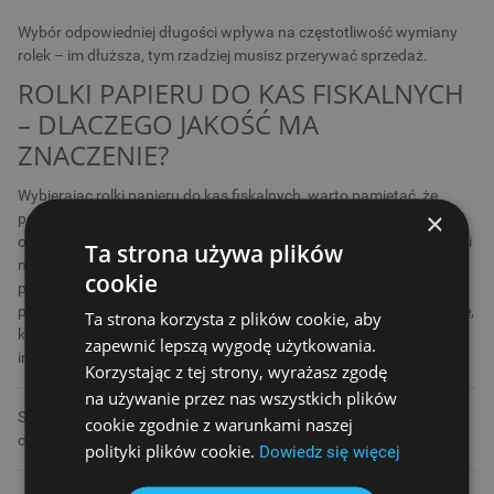
Wybór odpowiedniej długości wpływa na częstotliwość wymiany
rolek – im dłuższa, tym rzadziej musisz przerywać sprzedaż.
ROLKI PAPIERU DO KAS FISKALNYCH
– DLACZEGO JAKOŚĆ MA
ZNACZENIE?
Wybierając rolki papieru do kas fiskalnych, warto pamiętać, że
×
paragon to dokument fiskalny, który powinien być czytelny przez
określony czas. Papier termiczny różni się trwałością – tańsze rolki
Ta strona używa plików
mogą blaknąć po kilku miesiącach, lepsze utrzymują czytelność
cookie
przez kilka lat. Dlatego przedsiębiorcy powinni inwestować w
papier dobrej jakości. W ofercie ESC SA dostępne są rolki termiczne,
Ta strona korzysta z plików cookie, aby
które zapewniają trwały nadruk i sprawdzają się nawet w
zapewnić lepszą wygodę użytkowania.
intensywnie używanych urządzeniach.
Korzystając z tej strony, wyrażasz zgodę
na używanie przez nas wszystkich plików
Sprawdź także inne
akcesoria do kas fiskalnych
, które ułatwią
cookie zgodnie z warunkami naszej
codzienną pracę.
polityki plików cookie.
Dowiedz się więcej