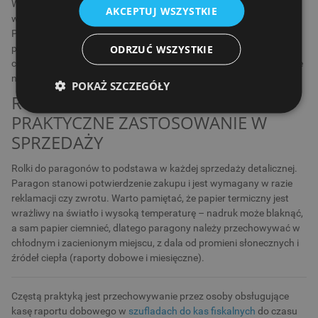
Warto wiedzieć, że nowoczesne urządzenia fiskalne obsługują
AKCEPTUJ WSZYSTKIE
wyłącznie papier termiczny klasy A lub wyższej (np. A+, BPA Free).
Papier niskiej jakości – szczególnie cieńszy niż 48 g/m² – nie tylko
ODRZUĆ WSZYSTKIE
pogarsza jakość wydruku, ale także może zawierać powłoki
chemiczne niszczące głowicę drukującą. Takie uszkodzenia zwykle
nie są objęte gwarancją.
POKAŻ SZCZEGÓŁY
ROLKI DO PARAGONÓW –
PRAKTYCZNE ZASTOSOWANIE W
SPRZEDAŻY
Rolki do paragonów to podstawa w każdej sprzedaży detalicznej.
Paragon stanowi potwierdzenie zakupu i jest wymagany w razie
reklamacji czy zwrotu. Warto pamiętać, że papier termiczny jest
wrażliwy na światło i wysoką temperaturę – nadruk może blaknąć,
a sam papier ciemnieć, dlatego paragony należy przechowywać w
chłodnym i zacienionym miejscu, z dala od promieni słonecznych i
źródeł ciepła (raporty dobowe i miesięczne).
Częstą praktyką jest przechowywanie przez osoby obsługujące
kasę raportu dobowego w
szufladach do kas fiskalnych
do czasu