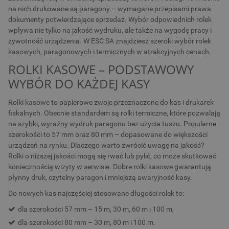
na nich drukowane są paragony – wymagane przepisami prawa
dokumenty potwierdzające sprzedaż. Wybór odpowiednich rolek
wpływa nie tylko na jakość wydruku, ale także na wygodę pracy i
żywotność urządzenia. W ESC SA znajdziesz szeroki wybór rolek
kasowych, paragonowych i termicznych w atrakcyjnych cenach.
ROLKI KASOWE – PODSTAWOWY
WYBÓR DO KAŻDEJ KASY
Rolki kasowe to papierowe zwoje przeznaczone do kas i drukarek
fiskalnych. Obecnie standardem są rolki termiczne, które pozwalają
na szybki, wyraźny wydruk paragonu bez użycia tuszu. Popularne
szerokości to 57 mm oraz 80 mm – dopasowane do większości
urządzeń na rynku. Dlaczego warto zwrócić uwagę na jakość?
Rolki o niższej jakości mogą się rwać lub pylić, co może skutkować
koniecznością wizyty w serwisie. Dobre rolki kasowe gwarantują
płynny druk, czytelny paragon i mniejszą awaryjność kasy.
Do nowych kas najczęściej stosowane długości rolek to:
dla szerokości 57 mm – 15 m, 30 m, 60 m i 100 m,
dla szerokości 80 mm – 30 m, 80 m i 100 m.