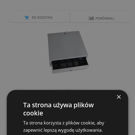
DO KOSZYKA
PORÓWNAJ
POSNET SKV
×
Cena netto
Ta strona używa plików
340,00 zł
cookie
Ta strona korzysta z plików cookie, aby
zapewnić lepszą wygodę użytkowania.
NA ZAMÓWIENIE
PORÓWNAJ