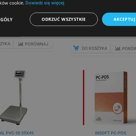
lików cookie.
Dowiedz się więcej
 FISKALNA POSNET TRIO
DRUKARKA FISKALNA POSN
ONLINE
THERMAL XL2 ONLINE 2" OLE
KOMPAKTOWYM WYŚWIETLA
Cena netto
EGÓŁY
ODRZUĆ WSZYSTKIE
AKCEPTUJ
2 499,00 zł
Cena netto
2 999,00 zł
SZYKA
PORÓWNAJ
DO KOSZYKA
PORÓ
AL PVC-50 35X45
INSOFT PC-POS