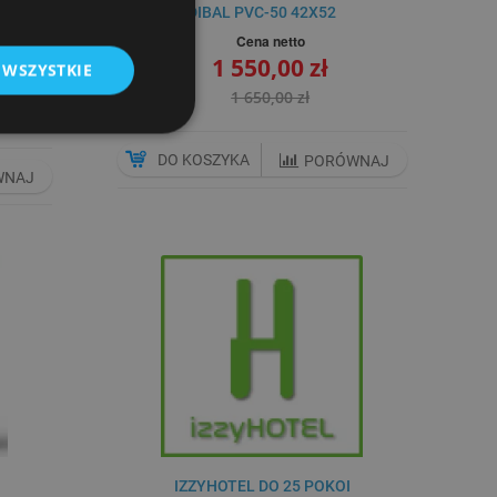
ET
DIBAL PVC-50 42X52
D Z
Cena netto
CZEM
1 550,00 zł
 WSZYSTKIE
1 650,00 zł
DO KOSZYKA
PORÓWNAJ
WNAJ
IZZYHOTEL DO 25 POKOI