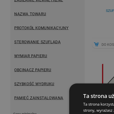
ZASILANIE WEWNĘTRZNE
SZU
NAZWA TOWARU
PROTOKÓŁ KOMUNIKACYJNY
STEROWANIE SZUFLADĄ
DO KO
WYMIAR PAPIERU
OBCINACZ PAPIERU
SZYBKOŚĆ WYDRUKU
Ta strona u
PAMIĘĆ ZAINSTALOWANA
Ta strona korzyst
strony, wyrażasz
Cena minimalna