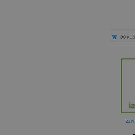
DO KO
IZZY