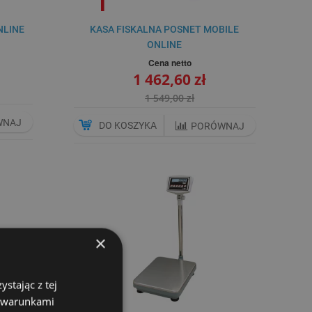
NLINE
KASA FISKALNA POSNET MOBILE
ONLINE
Cena netto
1 462,60 zł
1 549,00 zł
WNAJ
DO KOSZYKA
PORÓWNAJ
×
stając z tej
z warunkami