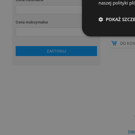
naszej polityki p
DRUKARKA
zł
POKAŻ SZCZ
Cena maksymalna
zł
DO KO
ZASTOSUJ
DIB