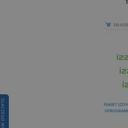
DO KO
DLACZEGO MY?
PAKIET IZZYH
OPROGRAMOW