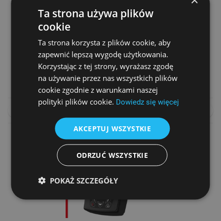
Ta strona używa plików
cookie
Ta strona korzysta z plików cookie, aby
DRUKARKA FISKALNA BILETERKA NOVITUS DEON ONLINE
zapewnić lepszą wygodę użytkowania.
Cena netto
Korzystając z tej strony, wyrażasz zgodę
2 290,00 zł
na używanie przez nas wszystkich plików
2 390,00 zł
cookie zgodnie z warunkami naszej
polityki plików cookie.
Dowiedz się więcej
DO KOSZYKA
PORÓWNAJ
AKCEPTUJ WSZYSTKIE
ODRZUĆ WSZYSTKIE
POKAŻ SZCZEGÓŁY