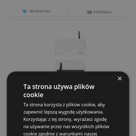
DO KOSZYKA
PORÓWNAJ
×
Ta strona używa plików
SPACEGATE 4 WLZB
cookie
Cena netto
Ta strona korzysta z plików cookie, aby
699,00 zł
zapewnić lepszą wygodę użytkowania.
Korzystając z tej strony, wyrażasz zgodę
na używanie przez nas wszystkich plików
DO KOSZYKA
PORÓWNAJ
cookie zgodnie z warunkami naszej