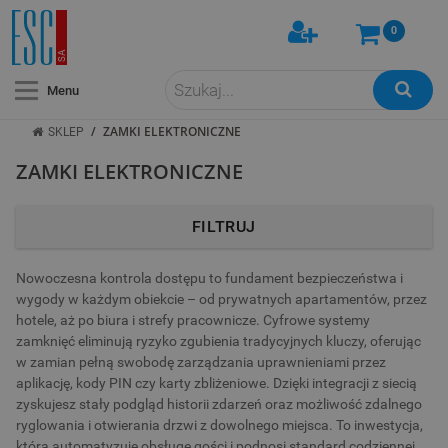
0
Menu
/
ZAMKI ELEKTRONICZNE
SKLEP
ZAMKI ELEKTRONICZNE
FILTRUJ
Nowoczesna kontrola dostępu to fundament bezpieczeństwa i
wygody w każdym obiekcie – od prywatnych apartamentów, przez
hotele, aż po biura i strefy pracownicze. Cyfrowe systemy
zamknięć eliminują ryzyko zgubienia tradycyjnych kluczy, oferując
w zamian pełną swobodę zarządzania uprawnieniami przez
aplikację, kody PIN czy karty zbliżeniowe. Dzięki integracji z siecią
zyskujesz stały podgląd historii zdarzeń oraz możliwość zdalnego
ryglowania i otwierania drzwi z dowolnego miejsca. To inwestycja,
która automatyzuje obsługę gości i podnosi standard codziennej