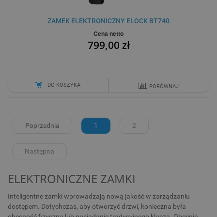
ZAMEK ELEKTRONICZNY ELOCK BT740
Cena netto
799,00 zł
DO KOSZYKA
PORÓWNAJ
Poprzednia
1
2
Następna
ELEKTRONICZNE ZAMKI
Inteligentne zamki wprowadzają nową jakość w zarządzaniu
dostępem. Dotychczas, aby otworzyć drzwi, konieczna była
obecność fizyczna lub posiadanie tradycyjnego klucza. Obecnie