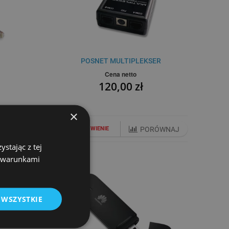
POSNET MULTIPLEKSER
Cena netto
120,00 zł
×
WNAJ
NA ZAMÓWIENIE
PORÓWNAJ
stając z tej
z warunkami
 WSZYSTKIE