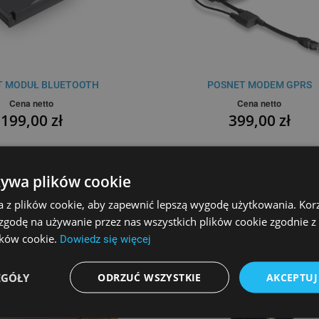
T MODUŁ BLUETOOTH
POSNET MODEM GPRS
Cena netto
Cena netto
199,00 zł
399,00 zł
żywa plików cookie
SZYKA
PORÓWNAJ
NA ZAMÓWIENIE
PORÓ
a z plików cookie, aby zapewnić lepszą wygodę użytkowania. Korzy
 zgodę na używanie przez nas wszystkich plików cookie zgodnie 
lików cookie.
Dowiedz się więcej
EGÓŁY
ODRZUĆ WSZYSTKIE
AKCEPTUJ