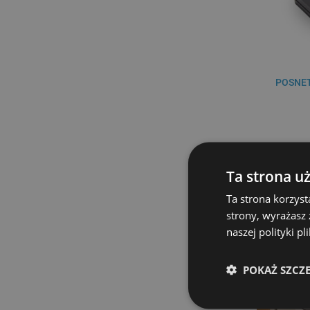
POSNE
Ta strona u
DO KO
Ta strona korzyst
strony, wyrażasz
naszej polityki p
POKAŻ SZCZ