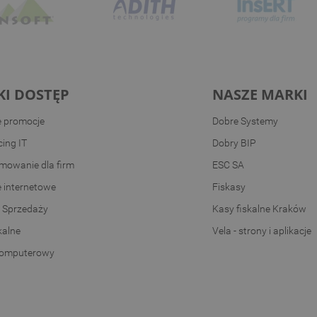
KI DOSTĘP
NASZE MARKI
e promocje
Dobre Systemy
ing IT
Dobry BIP
mowanie dla firm
ESC SA
e internetowe
Fiskasy
 Sprzedaży
Kasy fiskalne Kraków
kalne
Vela - strony i aplikacje
komputerowy