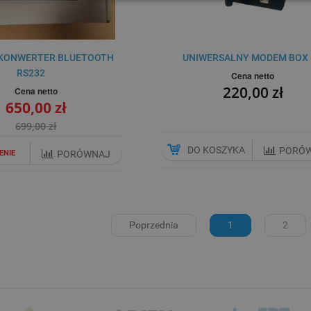
 KONWERTER BLUETOOTH
UNIWERSALNY MODEM BOX
RS232
Cena netto
220,00 zł
Cena netto
650,00 zł
699,00 zł
DO KOSZYKA
PORÓ
ENIE
PORÓWNAJ
Poprzednia
1
2