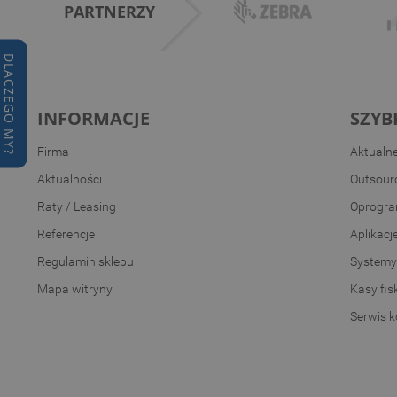
PARTNERZY
DLACZEGO MY?
INFORMACJE
SZYB
Firma
Aktualn
Aktualności
Outsourc
Raty / Leasing
Oprogra
Referencje
Aplikacj
Regulamin sklepu
Systemy
Mapa witryny
Kasy fis
Serwis 