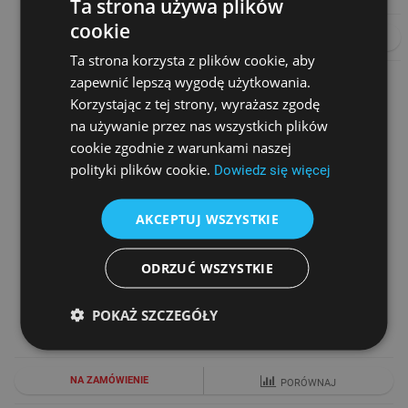
Ta strona używa plików
cookie
DO KOSZYKA
PORÓWNAJ
Ta strona korzysta z plików cookie, aby
zapewnić lepszą wygodę użytkowania.
Korzystając z tej strony, wyrażasz zgodę
na używanie przez nas wszystkich plików
cookie zgodnie z warunkami naszej
polityki plików cookie.
Dowiedz się więcej
AKCEPTUJ WSZYSTKIE
DIBAL SPC-T
ODRZUĆ WSZYSTKIE
Cena netto
900,00 zł
POKAŻ SZCZEGÓŁY
1 000,00 zł
NA ZAMÓWIENIE
PORÓWNAJ