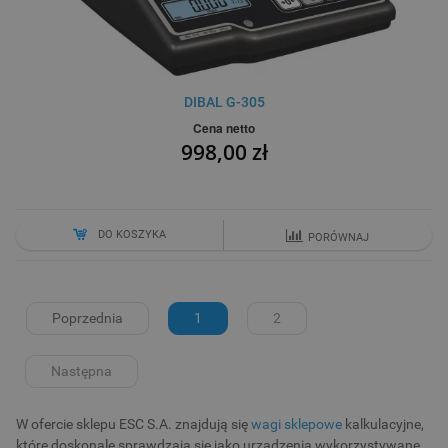
DIBAL G-305
Cena netto
998,00 zł
DO KOSZYKA
PORÓWNAJ
Poprzednia
1
2
Następna
W ofercie sklepu ESC S.A. znajdują się
wagi sklepowe
kalkulacyjne,
które doskonale sprawdzają się jako urządzenia wykorzystywane