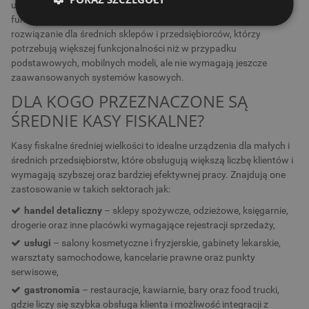
urządzenia, które łączą kompaktową konstrukcję z szeroką gamą
funkcji usprawniających proces sprzedaży. Stanowią idealne
rozwiązanie dla średnich sklepów i przedsiębiorców, którzy
potrzebują większej funkcjonalności niż w przypadku
podstawowych, mobilnych modeli, ale nie wymagają jeszcze
zaawansowanych systemów kasowych.
DLA KOGO PRZEZNACZONE SĄ
ŚREDNIE KASY FISKALNE?
Kasy fiskalne średniej wielkości to idealne urządzenia dla małych i
średnich przedsiębiorstw, które obsługują większą liczbę klientów i
wymagają szybszej oraz bardziej efektywnej pracy. Znajdują one
zastosowanie w takich sektorach jak:
handel detaliczny
– sklepy spożywcze, odzieżowe, księgarnie,
drogerie oraz inne placówki wymagające rejestracji sprzedaży,
usługi
– salony kosmetyczne i fryzjerskie, gabinety lekarskie,
warsztaty samochodowe, kancelarie prawne oraz punkty
serwisowe,
gastronomia
– restauracje, kawiarnie, bary oraz food trucki,
gdzie liczy się szybka obsługa klienta i możliwość integracji z