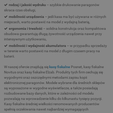
rodzaj i jakość wydruku
– szybkie drukowanie paragonów
skraca czas obsługi,
mobilność urządzenia
– jeśli kasa ma być używana w różnych
miejscach, warto postawić na model z wydajną baterią,
ergonomia i trwałość
– solidna konstrukcja oraz kompaktowa
obudowa gwarantują długą żywotność urządzenia nawet przy
intensywnym użytkowaniu,
mobilność i wydajność akumulatora
– w przypadku sprzedaży
w terenie warto postawić na model z długim czasem pracy na
baterii.
W naszej ofercie znajdują się
kasy fiskalne
Posnet, kasy fiskalne
Novitus oraz kasy fiskalne Elzab. Produkty tych firm cechują się
wygodnymi oraz oszczędnymi metodami zapisu kopii
elektronicznej paragonów. Modele wybrane dla średnich sklepów
są wyposażone w wygodne wyświetlacze, a także posiadają
rozbudowane bazy danych, które w zależności od modelu
pozwalają na wprowadzenie kilku do kilkunastu tysięcy pozycji.
Kasy fiskalne średniej wielkości renomowanych producentów
spełnią oczekiwania nawet najbardziej wymagających