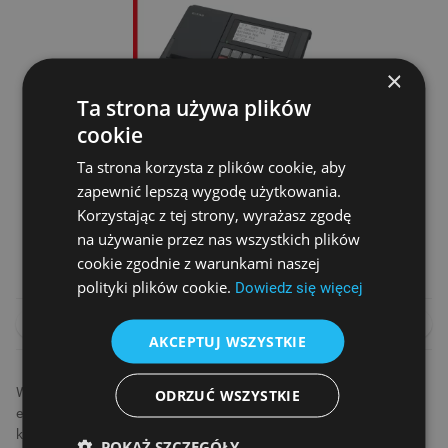
×
Ta strona używa plików
cookie
Ta strona korzysta z plików cookie, aby
zapewnić lepszą wygodę użytkowania.
KASA FISKALNA ELZAB JOTA ONLINE
Korzystając z tej strony, wyrażasz zgodę
Cena netto
1 890,00 zł
na używanie przez nas wszystkich plików
cookie zgodnie z warunkami naszej
1 990,00 zł
polityki plików cookie.
Dowiedz się więcej
DO KOSZYKA
PORÓWNAJ
AKCEPTUJ WSZYSTKIE
Wybór odpowiedniej kasy fiskalnej może znacząco wpłynąć na
ODRZUĆ WSZYSTKIE
efektywność operacyjną firmy, poprawiając szybkość obsługi oraz
komfort pracy. Kasy fiskalne średniej wielkości to nowoczesne
POKAŻ SZCZEGÓŁY