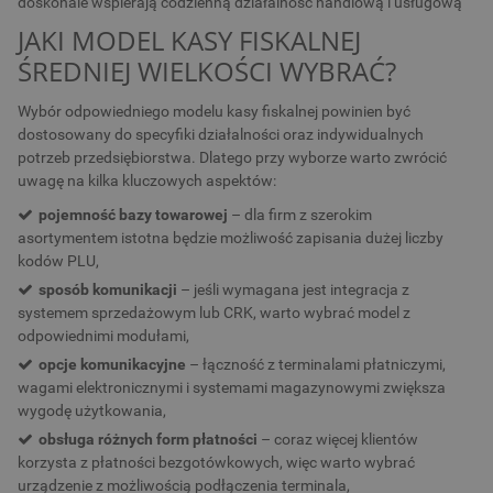
doskonale wspierają codzienną działalność handlową i usługową
JAKI MODEL KASY FISKALNEJ
ŚREDNIEJ WIELKOŚCI WYBRAĆ?
Wybór odpowiedniego modelu kasy fiskalnej powinien być
dostosowany do specyfiki działalności oraz indywidualnych
potrzeb przedsiębiorstwa. Dlatego przy wyborze warto zwrócić
uwagę na kilka kluczowych aspektów:
pojemność bazy towarowej
– dla firm z szerokim
asortymentem istotna będzie możliwość zapisania dużej liczby
kodów PLU,
sposób komunikacji
– jeśli wymagana jest integracja z
systemem sprzedażowym lub CRK, warto wybrać model z
odpowiednimi modułami,
opcje komunikacyjne
– łączność z terminalami płatniczymi,
wagami elektronicznymi i systemami magazynowymi zwiększa
wygodę użytkowania,
obsługa różnych form płatności
– coraz więcej klientów
korzysta z płatności bezgotówkowych, więc warto wybrać
urządzenie z możliwością podłączenia terminala,