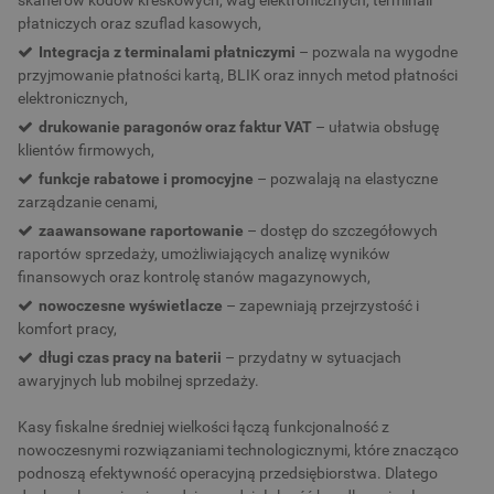
skanerów kodów kreskowych, wag elektronicznych, terminali
płatniczych oraz szuflad kasowych,
Integracja z terminalami płatniczymi
– pozwala na wygodne
przyjmowanie płatności kartą, BLIK oraz innych metod płatności
elektronicznych,
drukowanie paragonów oraz faktur VAT
– ułatwia obsługę
klientów firmowych,
funkcje rabatowe i promocyjne
– pozwalają na elastyczne
zarządzanie cenami,
zaawansowane raportowanie
– dostęp do szczegółowych
raportów sprzedaży, umożliwiających analizę wyników
finansowych oraz kontrolę stanów magazynowych,
nowoczesne wyświetlacze
– zapewniają przejrzystość i
komfort pracy,
długi czas pracy na baterii
– przydatny w sytuacjach
awaryjnych lub mobilnej sprzedaży.
Kasy fiskalne średniej wielkości łączą funkcjonalność z
nowoczesnymi rozwiązaniami technologicznymi, które znacząco
podnoszą efektywność operacyjną przedsiębiorstwa. Dlatego