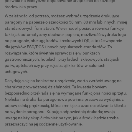
pozwala na elastyczne dopasowanie urządzenia do każdego
środowiska pracy.
W zależności od potrzeb, możesz wybrać urządzenie drukujące
paragony na papierze o szerokości 58 mm, 80 mm lub innych, mniej
standardowych formatach. Wiele modeli posiada również funkcje,
takie jak automatyczny obcinacz papieru, możliwość wydruku logo
na paragonie, obsługę kodów kreskowych i QR, a także wsparcie
dla języków ESC/POS i innych popularnych standardów. To
rozwiązanie, które świetnie sprawdzi się w punktach
gastronomicznych, hotelach, przy ladach sklepowych, stacjach
paliw, aptekach czy przy rejestracji klientów w salonach
usługowych.
Decydując się na konkretne urządzenie, warto zwrócić uwagę na
charakter prowadzonej działalności. Ta kwestia bowiem
bezpośrednio przekłada się na wymagane funkcjonalności sprzętu.
Niefiskalna drukarka paragonowa powinna pracować wydajnie, z
odpowiednią prędkością, która zmniejsza czas oczekiwania klienta
na wydanie paragonu. Kupując odpowiednią drukarkę swoją
uwagę należy skupić również na tym, jakie środki będzie trzeba
przeznaczyć na jej codzienne użytkowanie.