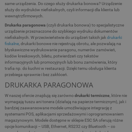
same urządzenia. Do czego służy drukarka bonowa? Urządzenie
służy do wydruków niefiskalnych, czyli informacji dla klienta lub
wewnątrzfirmowych.
Drukarka paragonowa
(czyli drukarka bonowa) to specjalistyczne
urządzenie przeznaczone do szybkiego wydruku dokumentów
niefiskalnych. W przeciwieństwie do urządzeń takich jak
drukarki
fiskalne
, drukarki bonowe nie rejestrują obrotu, ale pozwalają na
błyskawiczne wydrukowanie paragonu, numerów zamówień,
kodów kreskowych, biletu, potwierdzeń czy tekstów
informacyjnych lub promocyjnych lub bonu zamówienia, który
trafia np. do kuchni w restauracji. Dzięki temu obsługa klienta
przebiega sprawnie i bez zakłóceń.
DRUKARKA PARAGONOWA
W naszej ofercie znajdują się zarówno
drukarki termiczne
, które nie
wymagają tuszu ani tonera (działają na papierze termicznym), jak i
bardziej zaawansowane modele umożliwiające integrację z
systemami POS, aplikacjami sprzedażowymi i oprogramowaniem
magazynowym. Modele dostępne w sklepie ESC SA oferują różne
opcje komunikacji – USB, Ethernet, RS232 czy Bluetooth – co