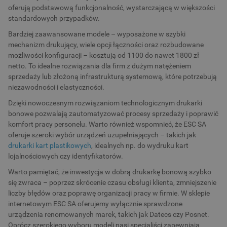
oferują podstawową funkcjonalność, wystarczającą w większości
standardowych przypadków.
Bardziej zaawansowane modele – wyposażone w szybki
mechanizm drukujący, wiele opcji łączności oraz rozbudowane
możliwości konfiguracji – kosztują od 1100 do nawet 1800 zł
netto. To idealne rozwiązania dla firm z dużym natężeniem
sprzedaży lub złożoną infrastrukturą systemową, które potrzebują
niezawodności i elastyczności.
Dzięki nowoczesnym rozwiązaniom technologicznym drukarki
bonowe pozwalają zautomatyzować procesy sprzedaży i poprawić
komfort pracy personelu. Warto również wspomnieć, że ESC SA
oferuje szeroki wybór urządzeń uzupełniających – takich jak
drukarki kart plastikowych
, idealnych np. do wydruku kart
lojalnościowych czy identyfikatorów.
Warto pamiętać, że inwestycja w dobrą drukarkę bonową szybko
się zwraca – poprzez skrócenie czasu obsługi klienta, zmniejszenie
liczby błędów oraz poprawę organizacji pracy w firmie. W sklepie
internetowym ESC SA oferujemy wyłącznie sprawdzone
urządzenia renomowanych marek, takich jak Datecs czy Posnet.
Oprócz szerokiego wyboru modeli nasi specjaliści zapewniają