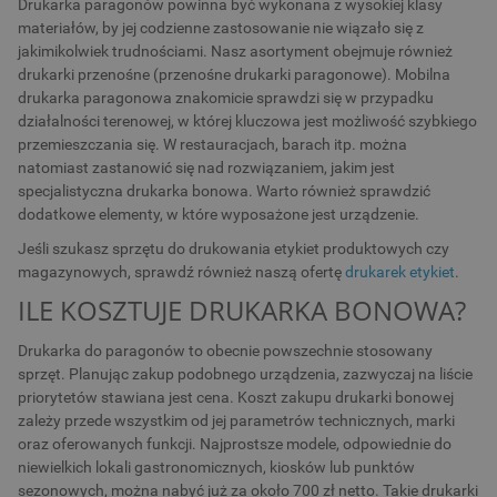
Drukarka paragonów powinna być wykonana z wysokiej klasy
materiałów, by jej codzienne zastosowanie nie wiązało się z
jakimikolwiek trudnościami. Nasz asortyment obejmuje również
drukarki przenośne (przenośne drukarki paragonowe). Mobilna
drukarka paragonowa znakomicie sprawdzi się w przypadku
działalności terenowej, w której kluczowa jest możliwość szybkiego
przemieszczania się. W restauracjach, barach itp. można
natomiast zastanowić się nad rozwiązaniem, jakim jest
specjalistyczna drukarka bonowa. Warto również sprawdzić
dodatkowe elementy, w które wyposażone jest urządzenie.
Jeśli szukasz sprzętu do drukowania etykiet produktowych czy
magazynowych, sprawdź również naszą ofertę
drukarek etykiet
.
ILE KOSZTUJE DRUKARKA BONOWA?
Drukarka do paragonów to obecnie powszechnie stosowany
sprzęt. Planując zakup podobnego urządzenia, zazwyczaj na liście
priorytetów stawiana jest cena. Koszt zakupu drukarki bonowej
zależy przede wszystkim od jej parametrów technicznych, marki
oraz oferowanych funkcji. Najprostsze modele, odpowiednie do
niewielkich lokali gastronomicznych, kiosków lub punktów
sezonowych, można nabyć już za około 700 zł netto. Takie drukarki