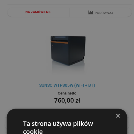
NA ZAMÓWIENIE
PORÓWNAJ
SUNSO WTP805W (WIFI + BT)
Cena netto
760,00 zł
×
Ta strona używa plików
DO KOSZYKA
PORÓWNAJ
cookie