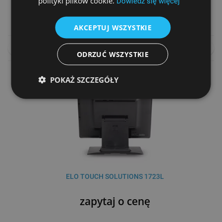
polityki plików cookie.
Dowiedz się więcej
zapytaj o cenę
AKCEPTUJ WSZYSTKIE
NA ZAMÓWIENIE
PORÓWNAJ
ODRZUĆ WSZYSTKIE
POKAŻ SZCZEGÓŁY
ELO TOUCH SOLUTIONS 1723L
zapytaj o cenę