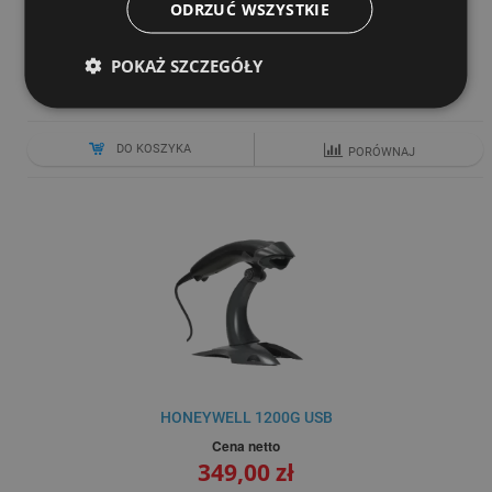
ZEBEX Z-3190BT
ODRZUĆ WSZYSTKIE
Cena netto
1 099,00 zł
POKAŻ SZCZEGÓŁY
DO KOSZYKA
PORÓWNAJ
HONEYWELL 1200G USB
Cena netto
349,00 zł