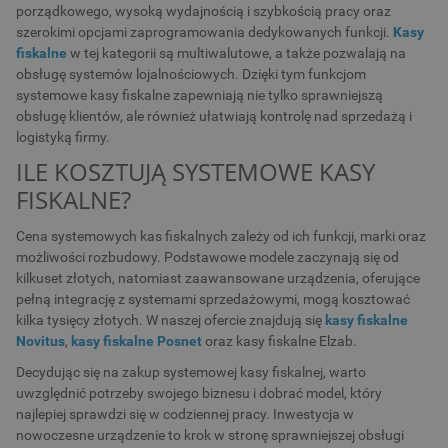
porządkowego, wysoką wydajnością i szybkością pracy oraz
szerokimi opcjami zaprogramowania dedykowanych funkcji.
Kasy
fiskalne
w tej kategorii są multiwalutowe, a także pozwalają na
obsługę systemów lojalnościowych. Dzięki tym funkcjom
systemowe kasy fiskalne zapewniają nie tylko sprawniejszą
obsługę klientów, ale również ułatwiają kontrolę nad sprzedażą i
logistyką firmy.
ILE KOSZTUJĄ SYSTEMOWE KASY
FISKALNE?
Cena systemowych kas fiskalnych zależy od ich funkcji, marki oraz
możliwości rozbudowy. Podstawowe modele zaczynają się od
kilkuset złotych, natomiast zaawansowane urządzenia, oferujące
pełną integrację z systemami sprzedażowymi, mogą kosztować
kilka tysięcy złotych. W naszej ofercie znajdują się
kasy fiskalne
Novitus
,
kasy fiskalne Posnet
oraz kasy fiskalne Elzab.
Decydując się na zakup systemowej kasy fiskalnej, warto
uwzględnić potrzeby swojego biznesu i dobrać model, który
najlepiej sprawdzi się w codziennej pracy. Inwestycja w
nowoczesne urządzenie to krok w stronę sprawniejszej obsługi