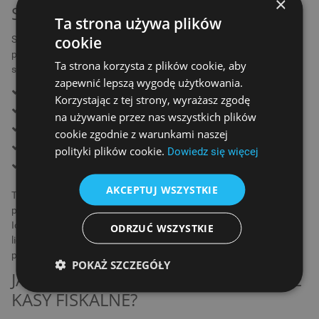
×
SYSTEMOWE KASY FISKALNE?
Ta strona używa plików
cookie
Systemowe kasy fiskalne to rozwiązanie dla średnich i dużych
przedsiębiorstw, które potrzebują sprawnego i niezawodnego
Ta strona korzysta z plików cookie, aby
systemu do zarządzania sprzedażą. Doskonale sprawdzają się w:
zapewnić lepszą wygodę użytkowania.
supermarketach i większych sklepach detalicznych,
Korzystając z tej strony, wyrażasz zgodę
sieciach handlowych,
na używanie przez nas wszystkich plików
restauracjach, barach i kawiarniach,
cookie zgodnie z warunkami naszej
stacjach benzynowych,
polityki plików cookie.
Dowiedz się więcej
punktach usługowych o dużym natężeniu ruchu klientów.
AKCEPTUJ WSZYSTKIE
Tego typu kasy pozwalają na współpracę z systemami ERP,
programami do obsługi magazynu czy terminalami płatniczymi.
Ich funkcjonalność sprawia, że są niezbędne wszędzie tam, gdzie
ODRZUĆ WSZYSTKIE
liczy się szybkość obsługi i możliwość automatyzacji wielu
procesów.
POKAŻ SZCZEGÓŁY
JAKIE FUNKCJE OFERUJĄ SYSTEMOWE
KASY FISKALNE?