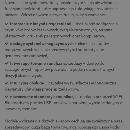
Nowoczesne systemowe kasy fiskalne wyróżniają się wieloma
funkcjonalnościami, które usprawniają i ułatwiają prowadzenie
biznesu. Wśród najważniejszych funkcji warto wymienić:
integrację z innymi urządzeniami
– możliwość podłączenia
czytników kodów kreskowych, wag elektronicznych, terminali
płatniczych, drukarek paragonowych oraz komputerów,
obsługę systemów magazynowych
– śledzenie stanów
magazynowych w czasie rzeczywistym i automatyczne
generowanie zamówień,
łatwe raportowanie i analiza sprzedaży
– dostęp do
szczegółowych raportów pozwala na podejmowanie trafnych
decyzji biznesowych,
intuicyjną obsługę
– czytelne wyświetlacze i ergonomiczne
klawiatury ułatwiają pracę sprzedawców,
nowoczesne standardy komunikacji
– obsługa połączeń Wi-Fi,
Bluetooth czy portów USB umożliwia sprawną wymianę danych z
innymi systemami.
Modele wybrane dla dużych sklepów cechują się zwiększoną bazą
sprzedawców, dużą bazą towarów, możliwością używania kodu