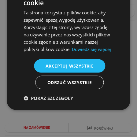
cookie
Ta strona korzysta z plików cookie, aby
DO KOSZYKA
PORÓWNAJ
zapewnić lepszą wygodę użytkowania.
Korzystając z tej strony, wyrażasz zgodę
na używanie przez nas wszystkich plików
cookie zgodnie z warunkami naszej
polityki plików cookie.
Dowiedz się więcej
AKCEPTUJ WSZYSTKIE
ODRZUĆ WSZYSTKIE
DRUKARKA FISKALNA NOVITUS HD II ONLINE APTEKA
Cena netto
POKAŻ SZCZEGÓŁY
3 190,00 zł
NA ZAMÓWIENIE
PORÓWNAJ