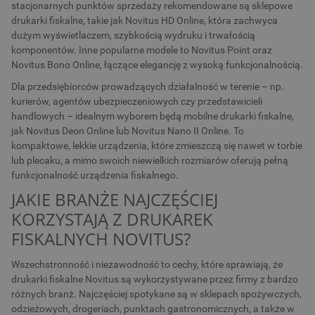
stacjonarnych punktów sprzedaży rekomendowane są sklepowe
drukarki fiskalne, takie jak Novitus HD Online, która zachwyca
dużym wyświetlaczem, szybkością wydruku i trwałością
komponentów. Inne popularne modele to Novitus Point oraz
Novitus Bono Online, łączące elegancję z wysoką funkcjonalnością.
Dla przedsiębiorców prowadzących działalność w terenie – np.
kurierów, agentów ubezpieczeniowych czy przedstawicieli
handlowych – idealnym wyborem będą mobilne drukarki fiskalne,
jak Novitus Deon Online lub Novitus Nano II Online. To
kompaktowe, lekkie urządzenia, które zmieszczą się nawet w torbie
lub plecaku, a mimo swoich niewielkich rozmiarów oferują pełną
funkcjonalność urządzenia fiskalnego.
JAKIE BRANŻE NAJCZĘŚCIEJ
KORZYSTAJĄ Z DRUKAREK
FISKALNYCH NOVITUS?
Wszechstronność i niezawodność to cechy, które sprawiają, że
drukarki fiskalne Novitus są wykorzystywane przez firmy z bardzo
różnych branż. Najczęściej spotykane są w sklepach spożywczych,
odzieżowych, drogeriach, punktach gastronomicznych, a także w