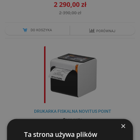
2 290,00 zł
2 390,00 zł
DO KOSZYKA
PORÓWNAJ
DRUKARKA FISKALNA NOVITUS POINT
Cena netto
×
2 226,83 zł
Ta strona używa plików
2 790,00 zł