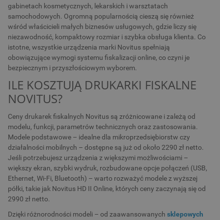
gabinetach kosmetycznych, lekarskich i warsztatach
samochodowych. Ogromną popularnością cieszą się również
wśród właścicieli małych biznesów usługowych, gdzie liczy się
niezawodność, kompaktowy rozmiar i szybka obsługa klienta. Co
istotne, wszystkie urządzenia marki Novitus spełniają
obowiązujące wymogi systemu fiskalizacji online, co czyni je
bezpiecznym i przyszłościowym wyborem.
ILE KOSZTUJĄ DRUKARKI FISKALNE
NOVITUS?
Ceny drukarek fiskalnych Novitus są zróżnicowane i zależą od
modelu, funkcji, parametrów technicznych oraz zastosowania.
Modele podstawowe – idealne dla mikroprzedsiębiorstw czy
działalności mobilnych – dostępne są już od około 2290 zł netto.
Jeśli potrzebujesz urządzenia z większymi możliwościami –
większy ekran, szybki wydruk, rozbudowane opcje połączeń (USB,
Ethernet, Wi-Fi, Bluetooth) – warto rozważyć modele z wyższej
półki, takie jak Novitus HD II Online, których ceny zaczynają się od
2990 zł netto.
Dzięki różnorodności modeli – od zaawansowanych
sklepowych