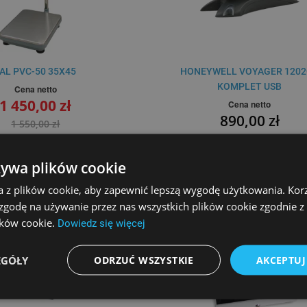
AL PVC-50 35X45
HONEYWELL VOYAGER 1202
KOMPLET USB
Cena netto
1 450,00 zł
Cena netto
890,00 zł
1 550,00 zł
SZYKA
DO KOSZYKA
PORÓWNAJ
PORÓ
żywa plików cookie
a z plików cookie, aby zapewnić lepszą wygodę użytkowania. Korzy
 zgodę na używanie przez nas wszystkich plików cookie zgodnie 
lików cookie.
Dowiedz się więcej
EGÓŁY
ODRZUĆ WSZYSTKIE
AKCEPTUJ