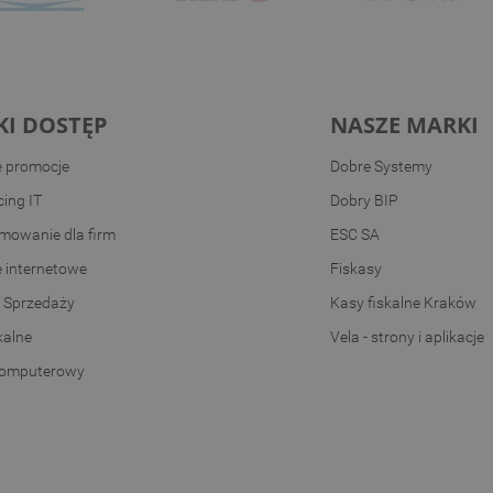
KI DOSTĘP
NASZE MARKI
e promocje
Dobre Systemy
ing IT
Dobry BIP
mowanie dla firm
ESC SA
e internetowe
Fiskasy
 Sprzedaży
Kasy fiskalne Kraków
kalne
Vela - strony i aplikacje
komputerowy