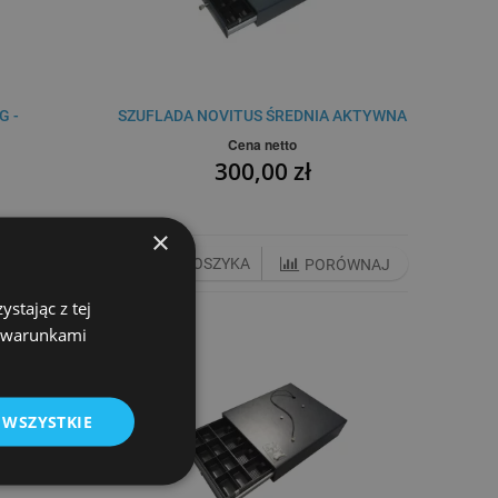
G -
SZUFLADA NOVITUS ŚREDNIA AKTYWNA
Cena netto
300,00 zł
×
DO KOSZYKA
WNAJ
PORÓWNAJ
stając z tej
z warunkami
 WSZYSTKIE