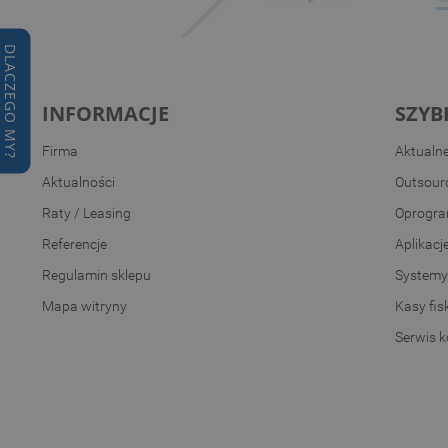
DLACZEGO MY?
INFORMACJE
SZYB
Firma
Aktualn
Aktualności
Outsourc
Raty / Leasing
Oprogra
Referencje
Aplikacj
Regulamin sklepu
Systemy
Mapa witryny
Kasy fis
Serwis 