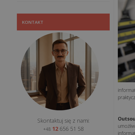
KONTAKT
informa
praktyc
Outsou
Skontaktuj się z nami:
umożliw
12
656 51 58
+48
informa