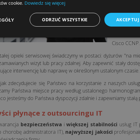
ików cookie.
Dowiedz się więcej
1992 roku
przedsiębior
EGÓŁY
ODRZUĆ WSZYSTKIE
AKCEPTUJ
z wieloletn
certyfikat
Microsoft I
Cisco CCNP.
stałej opieki serwisowej świadczymy w postaci: dyżurów "na miej
, zamawianych wizyt lub pracy zdalnej. Aby zapewnić stały do
ujące interwencję lub naprawę w określonym ustalonym czasie.
jak zdecydujecie się Państwo na korzystanie z naszych usł
amy Państwa miejsce pracy według ustalonego harmonogramu
ąco jesteśmy do Państwa dyspozycji zdalnie i zapewniamy stałą 
ści płynące z outsourcingu IT
warancja
bezpieczeństwa
i
większej stabilności
usług IT 
b chorobę administratora IT),
najwyższej jakości
profesjonal
świadczenia firmy;