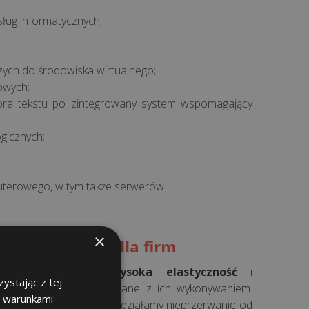
ług informatycznych;
zych do środowiska wirtualnego;
owych;
ra tekstu po zintegrowany system wspomagający
gicznych;
terowego, w tym także serwerów.
×
informatyczna dla firm
ugi charakteryzuje
wysoka elastyczność
i
ystając z tej
e doświadczenie
związane z ich wykonywaniem.
z warunkami
idną i sprawdzoną firmą, działamy nieprzerwanie od