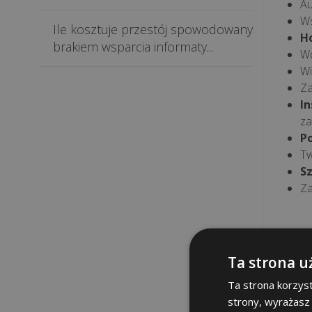
Au
Ws
Ile kosztuje przestój spowodowany
Ho
brakiem wsparcia informaty...
Wd
Wi
Za
I
za
P
Tw
S
Za
Ta strona u
Ta strona korzyst
strony, wyrażasz