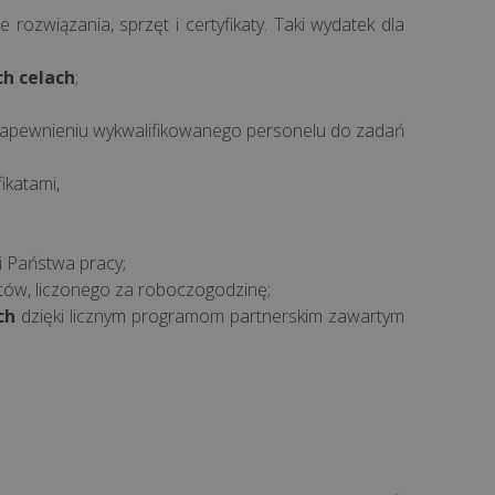
ozwiązania, sprzęt i certyfikaty. Taki wydatek dla
h celach
;
 zapewnieniu wykwalifikowanego personelu do zadań
ikatami,
 Państwa pracy;
stów, liczonego za roboczogodzinę;
ch
dzięki licznym programom partnerskim zawartym