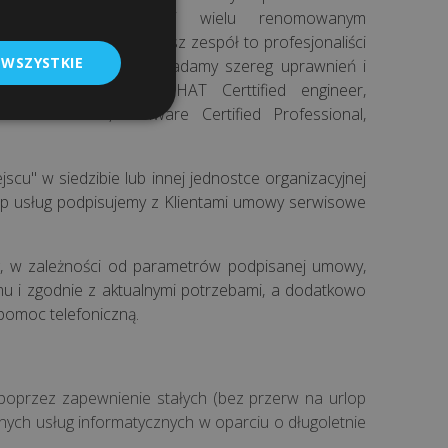
. Świadczymy usługi wielu renomowanym
stwom i instytucjom. Nasz zespół to profesjonaliści
 WSZYSTKIE
im doświadczeniem. Posiadamy szereg uprawnień i
ów między innymi Red HAT Certtified engineer,
T Professional, WMware Certified Professional,
scu" w siedzibie lub innej jednostce organizacyjnej
stęp usług podpisujemy z Klientami umowy serwisowe
ug, w zależności od parametrów podpisanej umowy,
 i zgodnie z aktualnymi potrzebami, a dodatkowo
pomoc telefoniczną.
poprzez zapewnienie stałych (bez przerw na urlop
nych usług informatycznych w oparciu o długoletnie