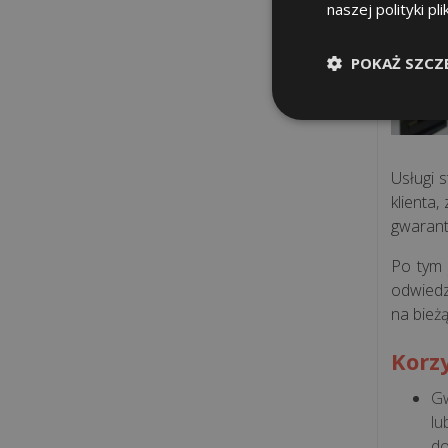
naszej polityki pl
POKAŻ SZCZ
Usługi 
klienta
gwarant
Po tym 
odwiedz
na bież
Korzy
G
lu
do