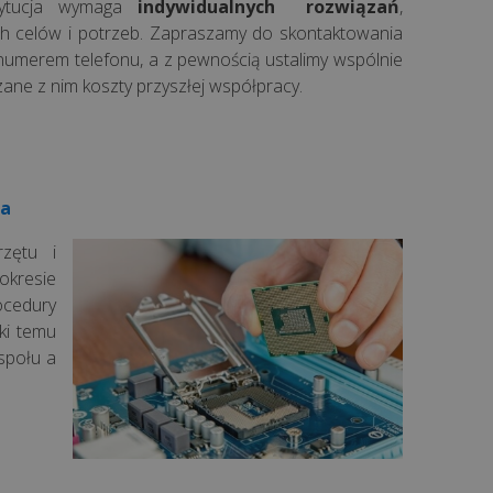
stytucja wymaga
indywidualnych
rozwiązań
,
 celów i potrzeb. Zapraszamy do skontaktowania
numerem telefonu, a z pewnością ustalimy wspólnie
ane z nim koszty przyszłej współpracy.
ia
rzętu i
kresie
ocedury
ki temu
społu a