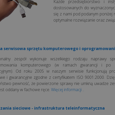
Każde przedsiębiorstwo i in
dostosowanych do wyznaczonych
się z nami pod podanym poniżej 
optymalne rozwiązanie oraz związ
a serwisowa sprzętu komputerowego i oprogramowan
jonalny zespół wykonuje wszelkiego rodzaju naprawy sp
amowania komputerowego (w ramach gwarancji i po o
cyjnym). Od roku 2005 w naszym serwisie funkcjonują pr
we i gwarancyjne zgodne z certyfikatem ISO 9001:2000. Dzię
ństwo pewność, że powierzone sprawy nie umkną uwadze ze
jest oddany w fachowe ręce.
Więcej informacji ..
zania sieciowe - infrastruktura teleinformatyczna