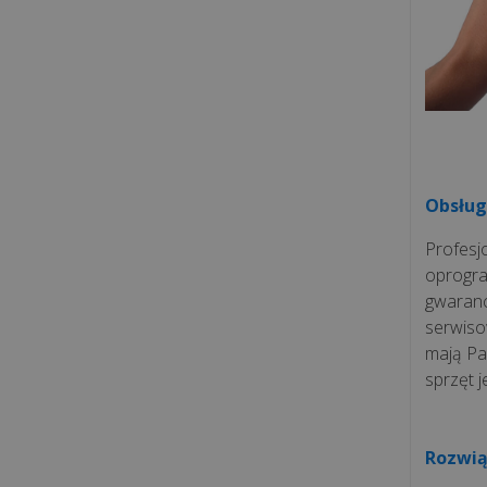
Obsług
Profes
oprogr
gwaran
serwiso
mają Pa
sprzęt 
Rozwią