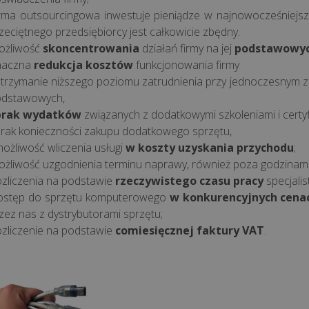
rma outsourcingowa inwestuje pieniądze w najnowocześniejsze r
zeciętnego przedsiębiorcy jest całkowicie zbędny.
ożliwość
skoncentrowania
działań firmy na jej
podstawowyc
naczna
redukcja kosztów
funkcjonowania firmy
utrzymanie niższego poziomu zatrudnienia przy jednoczesnym
odstawowych,
brak wydatków
związanych z dodatkowymi szkoleniami i certyf
brak konieczności zakupu dodatkowego sprzętu,
możliwość wliczenia usługi
w koszty uzyskania przychodu
;
żliwość uzgodnienia terminu naprawy, również poza godzinami
zliczenia na podstawie
rzeczywistego czasu pracy
specjali
stęp do sprzętu komputerowego
w konkurencyjnych cena
zez nas z dystrybutorami sprzętu;
zliczenie na podstawie
comiesięcznej faktury VAT
.