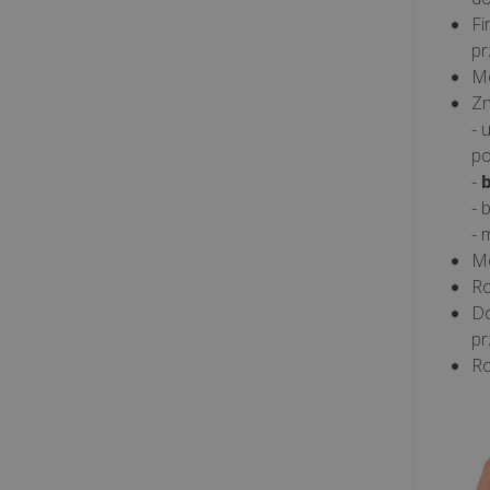
Fi
pr
M
Z
- 
p
-
- 
- 
Mo
Ro
Do
pr
Ro