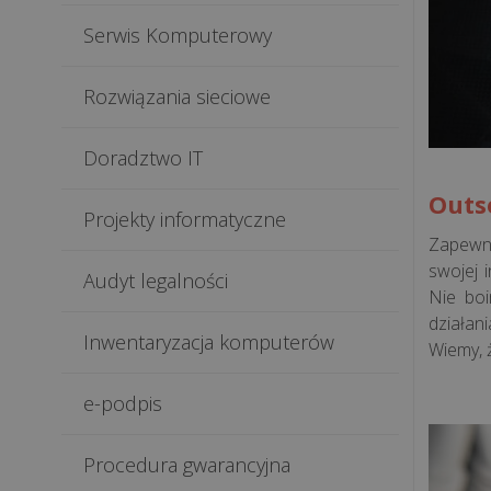
Serwis Komputerowy
Rozwiązania sieciowe
Doradztwo IT
Outs
Projekty informatyczne
Zapewni
swojej 
Audyt legalności
Nie boi
działan
Inwentaryzacja komputerów
Wiemy, 
e-podpis
Procedura gwarancyjna