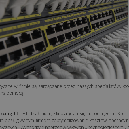
tyczne w firmie są zarządzane przez naszych specjalistów, któ
zną pomocą.
rcing IT
jest działaniem, skupiającym się na odciążeniu Kli
ia obsługiwanym firmom zoptymalizowanie kosztów operacyjn
tycznych. Wychodząc naprzeciw wyzwaniu technologicznemu do