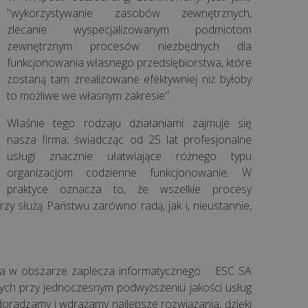
"wykorzystywanie zasobów zewnętrznych,
zlecanie wyspecjalizowanym podmiotom
zewnętrznym procesów niezbędnych dla
funkcjonowania własnego przedsiębiorstwa, które
zostaną tam zrealizowane efektywniej niż byłoby
to możliwe we własnym zakresie".
Właśnie tego rodzaju działaniami zajmuje się
nasza firma, świadcząc od 25 lat profesjonalne
usługi znacznie ułatwiające różnego typu
organizacjom codzienne funkcjonowanie. W
praktyce oznacza to, że wszelkie procesy
rzy służą Państwu zarówno radą, jak i, nieustannie,
enta w obszarze zaplecza informatycznego. ESC SA
ych przy jednoczesnym podwyższeniu jakości usług
radzamy i wdrażamy najlepsze rozwiązania, dzięki