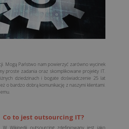
acji. Mogą Państwo nam powierzyć zarówno wycinek
jemy proste zadania oraz skomplikowane projekty IT.
żnych dziedzinach i bogate doświadczenie 25 lat
ież o bardzo dobrą komunikację z naszymi klientami.
lemu.
Co to jest outsourcing IT?
W Wikipedii outsourcing zdefiniowany jest jako