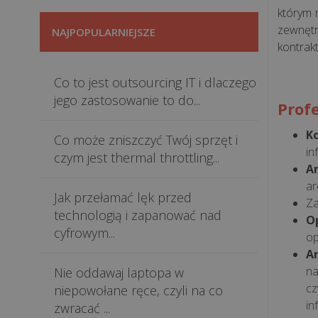
którym 
zewnętr
NAJPOPULARNIEJSZE
kontrak
Co to jest outsourcing IT i dlaczego
jego zastosowanie to do...
Prof
K
Co może zniszczyć Twój sprzęt i
in
czym jest thermal throttling...
A
ar
Jak przełamać lęk przed
Za
technologią i zapanować nad
O
cyfrowym...
op
A
na
Nie oddawaj laptopa w
cz
niepowołane ręce, czyli na co
in
zwracać ...