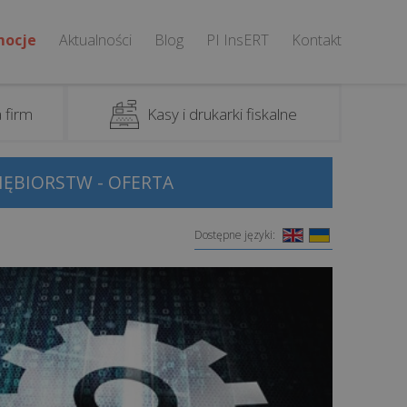
mocje
Aktualności
Blog
PI InsERT
Kontakt
 firm
Kasy i drukarki fiskalne
ĘBIORSTW - OFERTA
Dostępne języki: