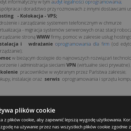
dyt informatyczny w tym
audyt legalności oprogramowania
;
półpraca i doradztwo przy rozmowach z innymi dostawcami us
sting - Kolokacja - VPS;
rożenie i zarządzanie systemem telefonicznym w chmurze
rtualizacja - migracja systemów serwerowych oraz stacji roboc
rządzanie stroną
WWW
firmy, pomoc w zakresie usług hosting
nstalacja i wdrażanie
oprogramowania dla firm
(od edyto
rządzanie);
omoc
w bieżącym dostępie do najnowszych rozwiązań technolo
orzenie i administracja
sieciami
VPN
(wirtualne sieci prywatne).
zkolenie
pracowników w wybranym przez Państwa zakresie;
kupy, instalacje oraz
serwis
oprogramowania i sprzętu kompu
Opieka 
żywa plików cookie
Nasze usł
a z plików cookie, aby zapewnić lepszą wygodę użytkowania. Korz
wieloletni
 zgodę na używanie przez nas wszystkich plików cookie zgodnie 
Jesteśmy sol