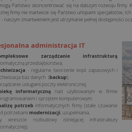
mogą Państwo skoncentrować się na dalszym rozwoju firmy. Kor
znej firmy nie martwicie się Państwo urlopami specjalistów, Ich
t - naszym zmartwieniem jest utrzymanie pełnej dostępności ocze
esjonalna administracja IT
ompleksowe zarządzanie infrastrukturą
formatyczną przedsiębiorstwa;
rchiwizacja
- regularne tworzenie kopii zapasowych i
chiwizacja baz danych (
backup
);
rządzanie usługami poczty elektronicznej;
piekę informatyczną
nad użytkowanym w firmie
rogramowaniem i sprzętem komputerowym;
nalizę potrzeb
informatycznych firmy (stałe czuwanie
d potrzebami
modernizacji
, uzupełniania,
y wreszcie rozbudowy istniejącej infrastruktury
formatycznej);