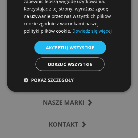
zapewnić lepszą wygodę użytkowania.
Korzystając z tej strony, wyrażasz zgodę
na używanie przez nas wszystkich plików
PARTNERZY
cookie zgodnie z warunkami naszej
polityki plików cookie.
Dowiedz się więcej
AKCEPTUJ WSZYSTKIE
INFORMACJE
ODRZUĆ WSZYSTKIE
SZYBKI DOSTĘP
POKAŻ SZCZEGÓŁY
NASZE MARKI
KONTAKT