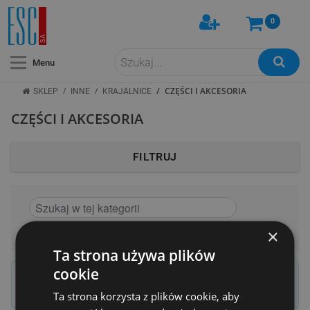
0
Menu
/
/
/
CZĘŚCI I AKCESORIA
SKLEP
INNE
KRAJALNICE
CZĘŚCI I AKCESORIA
FILTRUJ
SORTUJ WEDŁUG
ILOŚĆ
×
Ta strona używa plików
cookie
Info
Brak wyników do wyświetlenia
Ta strona korzysta z plików cookie, aby