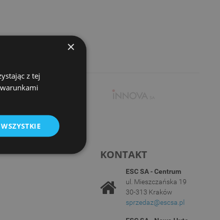
×
stając z tej
z warunkami
 WSZYSTKIE
KONTAKT
ESC SA - Centrum
ul. Mieszczańska 19
30-313 Kraków
sprzedaz@escsa.pl