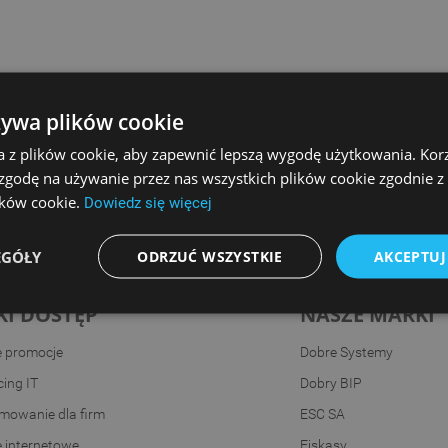
żywa plików cookie
a z plików cookie, aby zapewnić lepszą wygodę użytkowania. Korzy
 zgodę na używanie przez nas wszystkich plików cookie zgodnie 
lików cookie.
Dowiedz się więcej
EGÓŁY
ODRZUĆ WSZYSTKIE
AKCEPTUJ
KI DOSTĘP
NASZE MARKI
e promocje
Dobre Systemy
ing IT
Dobry BIP
mowanie dla firm
ESC SA
e internetowe
Fiskasy