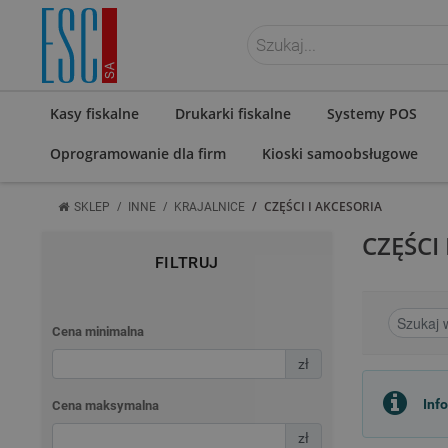
ZALOGUJ SIĘ
Kasy fiskalne
Drukarki fiskalne
Systemy POS
Oprogramowanie dla firm
Kioski samoobsługowe
/
/
/
CZĘŚCI I AKCESORIA
SKLEP
INNE
KRAJALNICE
CZĘŚCI
FILTRUJ
Cena minimalna
zł
Inf
Cena maksymalna
zł