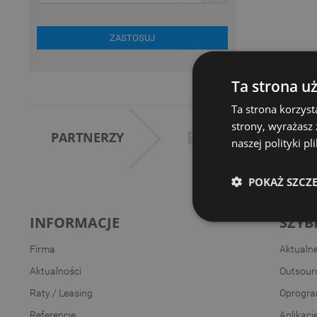
ZASTOSUJ
Ta strona u
Ta strona korzyst
strony, wyrażasz
PARTNERZY
naszej polityki p
POKAŻ SZCZ
INFORMACJE
SZYB
Firma
Aktualn
Aktualności
Outsourc
Raty / Leasing
Oprogra
Referencje
Aplikacj