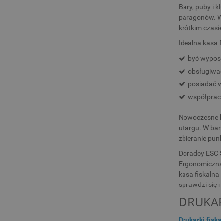
Bary, puby i 
paragonów. W 
krótkim czasi
Idealna kasa 
być wypos
obsługiwać
posiadać w
współprac
Nowoczesne ka
utargu. W bar
zbieranie pun
Doradcy ESC S
Ergonomiczna,
kasa fiskalna
sprawdzi się
DRUKAR
Drukarki fisk