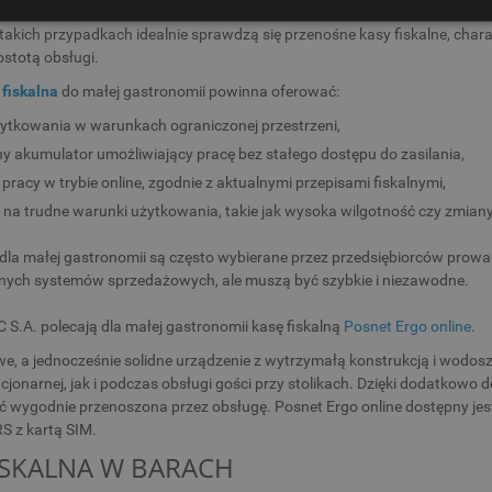
astronomiczne takie jak food trucki, kawiarnie czy budki z jedzeniem 
 takich przypadkach idealnie sprawdzą się przenośne kasy fiskalne, char
ostotą obsługi.
fiskalna
do małej gastronomii powinna oferować:
ytkowania w warunkach ograniczonej przestrzeni,
akumulator umożliwiający pracę bez stałego dostępu do zasilania,
pracy w trybie online, zgodnie z aktualnymi przepisami fiskalnymi,
na trudne warunki użytkowania, takie jak wysoka wilgotność czy zmian
 dla małej gastronomii są często wybierane przez przedsiębiorców pro
ch systemów sprzedażowych, ale muszą być szybkie i niezawodne.
C S.A. polecają dla małej gastronomii kasę fiskalną
Posnet Ergo online
.
, a jednocześnie solidne urządzenie z wytrzymałą konstrukcją i wodosz
cjonarnej, jak i podczas obsługi gości przy stolikach. Dzięki dodatkowo
 wygodnie przenoszona przez obsługę. Posnet Ergo online dostępny jest 
S z kartą SIM.
ISKALNA W BARACH