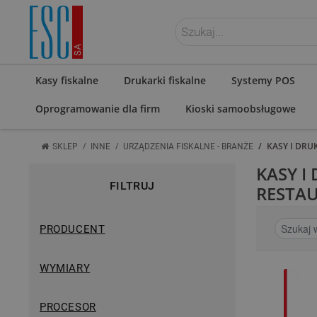
ZALOGUJ SIĘ
Kasy fiskalne
Drukarki fiskalne
Systemy POS
Oprogramowanie dla firm
Kioski samoobsługowe
/
/
/
KASY I DRU
SKLEP
INNE
URZĄDZENIA FISKALNE - BRANŻE
KASY I
FILTRUJ
RESTAU
PRODUCENT
WYMIARY
PROCESOR