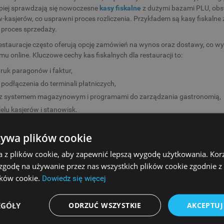
epiej sprawdzają się nowoczesne
kasy fiskalne
z dużymi bazami PLU, obs
w-kasjerów, co usprawni proces rozliczenia. Przykładem są kasy fiskalne
 proces sprzedaży.
estauracje często oferują opcję zamówień na wynos oraz dostawy, co w
mu online. Kluczowe cechy kas fiskalnych dla restauracji to:
ruk paragonów i faktur,
podłączenia do terminali płatniczych,
a z systemem magazynowym i programami do zarządzania gastronomią,
elu kasjerów i stanowisk.
SC SA dla niewielkich restauracji rekomendują urządzenie fiskalne
Novitu
żywa plików cookie
 oparty o dotykowy tablet z systemem Android oraz zaawansowane, int
a ekranie dotykowym (ekrany, kafelki, funkcje, towary itp.) zdecydowani
a z plików cookie, aby zapewnić lepszą wygodę użytkowania. Korzy
est
Novitus One Pro online
. Dotykowy ekran i konfigurowalny interfejs p
 zgodę na używanie przez nas wszystkich plików cookie zgodnie 
 od sprzedaży detalicznej, po gastronomię czy usługi. Kasa umożliwia w
lików cookie.
Dowiedz się więcej
unki, raportowanie oraz stany magazynowe. Współpracuje z chmurow
ą.
EGÓŁY
ODRZUĆ WSZYSTKIE
AKCEPTUJ
ISKALNA DO MAŁEJ GASTRONOMII