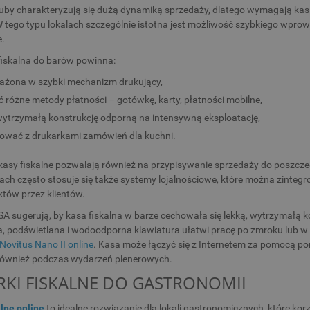
kluby charakteryzują się dużą dynamiką sprzedaży, dlatego wymagają kas
tego typu lokalach szczególnie istotna jest możliwość szybkiego wprow
e.
fiskalna do barów powinna:
ażona w szybki mechanizm drukujący,
 różne metody płatności – gotówkę, karty, płatności mobilne,
ytrzymałą konstrukcję odporną na intensywną eksploatację,
ować z drukarkami zamówień dla kuchni.
sy fiskalne pozwalają również na przypisywanie sprzedaży do poszczegó
ach często stosuje się także systemy lojalnościowe, które można zintegr
któw przez klientów.
A sugerują, by kasa fiskalna w barze cechowała się lekką, wytrzymałą k
 podświetlana i wodoodporna klawiatura ułatwi pracę po zmroku lub w n
Novitus Nano II online
. Kasa może łączyć się z Internetem za pomocą po
 również podczas wydarzeń plenerowych.
KI FISKALNE DO GASTRONOMII
alne online
to idealne rozwiązanie dla lokali gastronomicznych, które ko