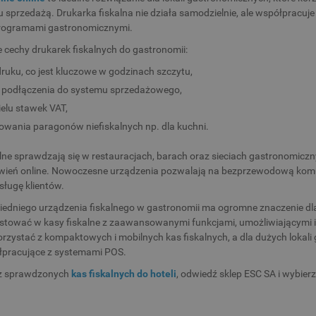
 sprzedażą. Drukarka fiskalna nie działa samodzielnie, ale współpracuj
 programami gastronomicznymi.
 cechy drukarek fiskalnych do gastronomii:
ruku, co jest kluczowe w godzinach szczytu,
 podłączenia do systemu sprzedażowego,
elu stawek VAT,
owania paragonów niefiskalnych np. dla kuchni.
alne sprawdzają się w restauracjach, barach oraz sieciach gastronomiczn
ień online. Nowoczesne urządzenia pozwalają na bezprzewodową komun
ługę klientów.
dniego urządzenia fiskalnego w gastronomii ma ogromne znaczenie dla
stować w kasy fiskalne z zaawansowanymi funkcjami, umożliwiającymi i
orzystać z kompaktowych i mobilnych kas fiskalnych, a dla dużych loka
łpracujące z systemami POS.
sz sprawdzonych
kas fiskalnych do hoteli
, odwiedź sklep ESC SA i wybie