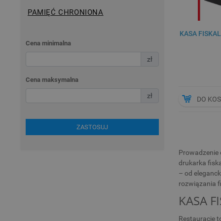
PAMIĘĆ CHRONIONA
KASA FISKAL
Cena minimalna
zł
Cena maksymalna
zł
DO KO
ZASTOSUJ
Prowadzenie d
drukarka fisk
– od elegancki
rozwiązania f
KASA F
Restauracje t