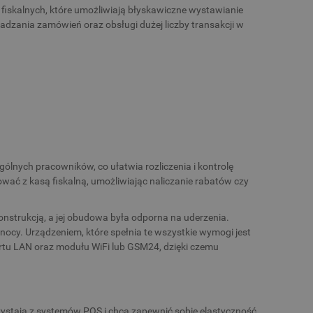
 fiskalnych, które umożliwiają błyskawiczne wystawianie
adzania zamówień oraz obsługi dużej liczby transakcji w
lnych pracowników, co ułatwia rozliczenia i kontrolę
ować z kasą fiskalną, umożliwiając naliczanie rabatów czy
onstrukcją, a jej obudowa była odporna na uderzenia.
ocy. Urządzeniem, które spełnia te wszystkie wymogi jest
rtu LAN oraz modułu WiFi lub GSM24, dzięki czemu
rzystają z systemów POS i chcą zapewnić sobie elastyczność