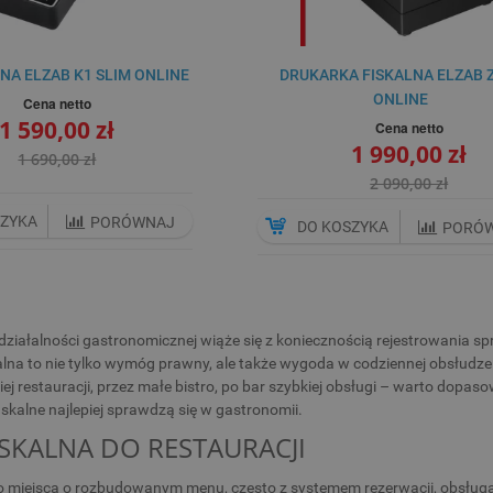
NA ELZAB K1 SLIM ONLINE
DRUKARKA FISKALNA ELZAB 
ONLINE
Cena netto
1 590,00 zł
Cena netto
1 990,00 zł
1 690,00 zł
2 090,00 zł
SZYKA
PORÓWNAJ
DO KOSZYKA
PORÓ
ziałalności gastronomicznej wiąże się z koniecznością rejestrowania sp
alna to nie tylko wymóg prawny, ale także wygoda w codziennej obsłudze
ej restauracji, przez małe bistro, po bar szybkiej obsługi – warto dopaso
iskalne najlepiej sprawdzą się w gastronomii.
ISKALNA DO RESTAURACJI
o miejsca o rozbudowanym menu, często z systemem rezerwacji, obsługą 