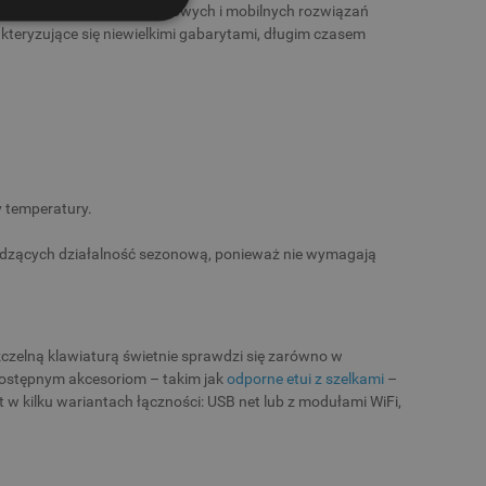
na wynos, wymagają kompaktowych i mobilnych rozwiązań
akteryzujące się niewielkimi gabarytami, długim czasem
y temperatury.
wadzących działalność sezonową, ponieważ nie wymagają
czelną klawiaturą świetnie sprawdzi się zarówno w
 dostępnym akcesoriom – takim jak
odporne etui z szelkami
–
w kilku wariantach łączności: USB net lub z modułami WiFi,