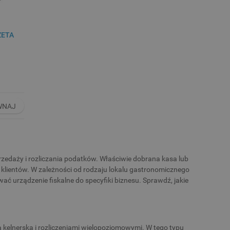
ZETA
WNAJ
rzedaży i rozliczania podatków. Właściwie dobrana kasa lub
 klientów. W zależności od rodzaju lokalu gastronomicznego
wać urządzenie fiskalne do specyfiki biznesu. Sprawdź, jakie
kelnerską i rozliczeniami wielopoziomowymi. W tego typu