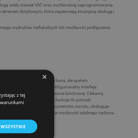
ługą wielu stawek VAT oraz możliwością zaprogramowania
 z ekranem dotykowym, które zapewniają intuicyjną obsługę i
ymaga wydruków niefiskalnych lub możliwość podłączenia
×
s Next Pro online
. To nie tylko kasa, ale system
uicyjne oprogramowanie. Konfigurowalny interfejs
e usprawni pracę nie tylko w porze lunchowej. Ciekawą
stając z tej
ozwalają dostosować wygląd i funkcje do potrzeb
z warunkami
ystawianie faktur, korekt, dokumentów zwrotu, obsługuje
ym systemem
NoviCloud
, co daje możliwość zdalnego nadzoru
 WSZYSTKIE