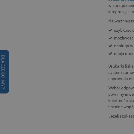
w zarządzaniu
integrację z
Najważniejsze
szybkość d
możliwość
obsługa wi
opcja druk
DLACZEGO MY?
Drukarki fisk
system zamów
usprawnia obs
Wybór odpowie
powinny inwe
kolei może sk
fiskalne wspó
Jeżeli szuka