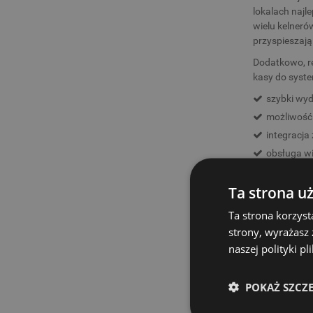
lokalach najl
wielu kelneró
przyspieszają
Dodatkowo, r
kasy do syste
szybki wyd
możliwość 
integracj
obsługa wi
Konsultanci E
Ta strona u
komputerowy -
użytkownika n
Ta strona korzyst
alternatywą j
strony, wyrażasz
użytkownika –
naszej polityki p
otwarte rach
nad sprzedaż
POKAŻ SZCZ
KASA F