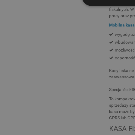
Małe lokale g
fiskalnych. W
pracy oraz pr
Mobilna kasa 
wygodę uż
wbudowany 
możliwość 
odporność 
Kasy fiskalne
zaawansowany
Specjaliści ES
To kompaktowe
sprzedaży sta
kasa może być
GPRS lub GPR
KASA F