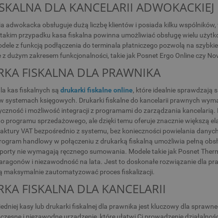
ISKALNA DLA KANCELARII ADWOKACKIEJ
ria adwokacka obsługuje dużą liczbę klientów i posiada kilku wspólni
 takim przypadku kasa fiskalna powinna umożliwiać obsługę wielu użytko
dele z funkcją podłączenia do terminala płatniczego pozwolą na szybkie 
ne z dużym zakresem funkcjonalności, takie jak Posnet Ergo Online czy Nov
KA FISKALNA DLA PRAWNIKA
la kas fiskalnych są
drukarki fiskalne online
, które idealnie sprawdzają 
 systemach księgowych. Drukarki fiskalne do kancelarii prawnych wyma
yczność i możliwość integracji z programami do zarządzania kancelarią.
do programu sprzedażowego, ale dzięki temu oferuje znacznie większą 
 i faktury VAT bezpośrednio z systemu, bez konieczności powielania dany
rogram handlowy w połączeniu z drukarką fiskalną umożliwia pełną ob
aporty nie wymagają ręcznego sumowania. Modele takie jak Posnet Therm
ragonów i niezawodność na lata. Jest to doskonałe rozwiązanie dla pr
cą maksymalnie zautomatyzować proces fiskalizacji.
KA FISKALNA DLA KANCELARII
dniej kasy lub drukarki fiskalnej dla prawnika jest kluczowy dla sprawne
zesne i niezawodne urządzenie, które ułatwi Ci prowadzenie działalnośc