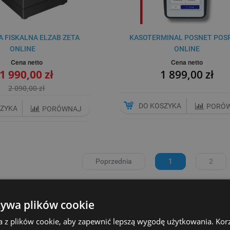
 FISKALNA ELZAB ZETA
KASOTERMINAL POSNET POS
ONLINE
ONLINE
Cena netto
Cena netto
1 990,00 zł
1 899,00 zł
2 090,00 zł
DO KOSZYKA
PORÓ
SZYKA
PORÓWNAJ
Poprzednia
1
2
ancelarii prawnej wiąże się z wieloma formalnościami, w tym z obowiązki
 osoby świadczące usługi prawne muszą rejestrować swoje przychody na k
żywa plików cookie
 wybór odpowiedniego sprzętu fiskalnego, który nie tylko spełni wymogi
a z plików cookie, aby zapewnić lepszą wygodę użytkowania. Korzy
o specyfiki pracy prawnika. Odpowiedni wybór urządzenia pozwoli na s