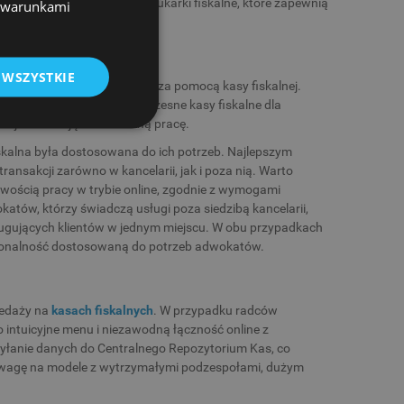
sz wysokiej jakości kasy i drukarki fiskalne, które zapewnią
z warunkami
 WSZYSTKIE
idencjonowania przychodów za pomocą kasy fiskalnej.
k i komfort pracy. Nowoczesne kasy fiskalne dla
cje ułatwiające codzienną pracę.
skalna była dostosowana do ich potrzeb. Najlepszym
transakcji zarówno w kancelarii, jak i poza nią. Warto
iwością pracy w trybie online, zgodnie z wymogami
tów, którzy świadczą usługi poza siedzibą kancelarii,
ługujących klientów w jednym miejscu. W obu przypadkach
kcjonalność dostosowaną do potrzeb adwokatów.
zedaży na
kasach fiskalnych
. W przypadku radców
 intuicyjne menu i niezawodną łączność online z
yłanie danych do Centralnego Repozytorium Kas, co
uwagę na modele z wytrzymałymi podzespołami, dużym