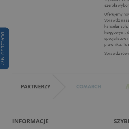
szeroki wybór
Oferujemy now
Sprawdź naszą
kancelariach,
księgowymi, d
DLACZEGO MY?
specjalistów 
prawnika. To 
Sprawdź równ
PARTNERZY
INFORMACJE
SZYB