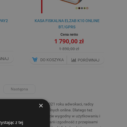
PAY2
KASA FISKALNA ELZAB K10 ONLINE
BT/GPRS
Cena netto
1 790,00 zł
1 890,00 zł
WNAJ
DO KOSZYKA
PORÓWNAJ
Następna
×
em fiskalizacji. Od 1 lipca 2021 roku adwokaci, radcy
asach lub drukarkach fiskalnych online. Dlatego też
 prawne, ale jednocześnie będzie wygodny w użytkowaniu i
stając z tej
prawne prowadzenie kancelarii i zgodność z przepisami