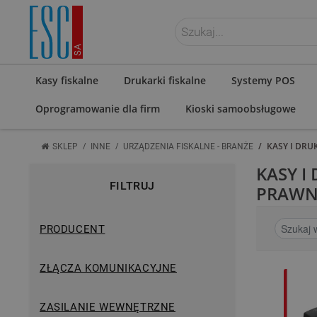
ZALOGUJ SIĘ
Kasy fiskalne
Drukarki fiskalne
Systemy POS
Oprogramowanie dla firm
Kioski samoobsługowe
/
/
/
KASY I DRU
SKLEP
INNE
URZĄDZENIA FISKALNE - BRANŻE
KASY I
FILTRUJ
PRAWN
PRODUCENT
ZŁĄCZA KOMUNIKACYJNE
ZASILANIE WEWNĘTRZNE