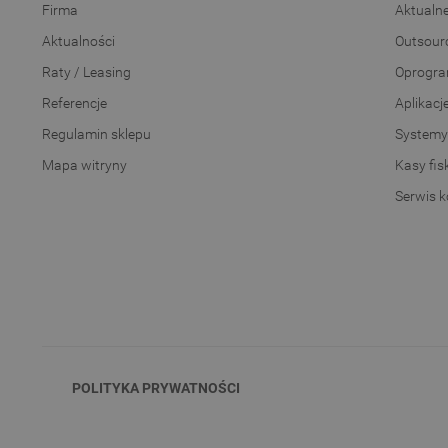
Firma
Aktualn
Aktualności
Outsourc
Raty / Leasing
Oprogra
Referencje
Aplikacj
Regulamin sklepu
Systemy
Mapa witryny
Kasy fis
Serwis 
POLITYKA PRYWATNOŚCI