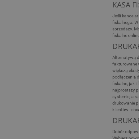
KASA F
Jeśli kancela
fiskalnego. W
sprzedaży. Mo
fiskalne onli
DRUKAR
Alternatywą d
fakturowane w
większą elast
podłączenia 
fiskalne, jak
najprostszy p
systemie, a r
drukowanie pa
klientów i ch
DRUKAR
Dobór odpowie
Wybierz nowoc