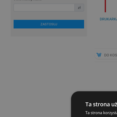
zł
DRUKARKA
ZASTOSUJ
DO KO
Prowadzenie k
prawni i inne
Ta strona u
kluczowy jest
Ta strona korzyst
dostosowany d