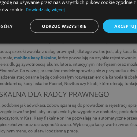
, jakie rozwiązania będą dla Ciebie najlepsze. W ofercie ESC SA znajdzie
 zgodę na używanie przez nas wszystkich plików cookie zgodnie 
, łatwość obsługi oraz zgodność z obowiązującymi przepisami.
lików cookie.
Dowiedz się więcej
ISKALNA DLA ADWOKATA
EGÓŁY
ODRZUĆ WSZYSTKIE
AKCEPTUJ
dczący usługi na rzecz klientów indywidualnych są zobowiązani do ew
edniego urządzenia powinien uwzględniać zarówno wymagania prawne, ja
 urządzenia kompaktowe, intuicyjne w obsłudze oraz wyposażone w funk
dczą szeroki wachlarz usług prawnych, dlatego ważne jest, aby kasa fi
ą małe,
mobilne kasy fiskalne
, które pozwalają na szybkie rejestrowanie 
le z długą żywotnością akumulatora, intuicyjnym interfejsem oraz możl
Finansów. Co ważne, przenośne modele sprawdzą się w przypadku adwoka
ądzenia stacjonarne będą doskonałym rozwiązaniem dla kancelarii obs
odelami są kasy fiskalne Posnet, Novitus czy Elzab, które oferują fun
ISKALNA DLA RADCY PRAWNEGO
 podobnie jak adwokaci, zobowiązani są do prowadzenia rejestracji spr
ególnie ważne jest, aby urządzenie było wygodne w obsłudze, posiadało
pozytorium Kas. Kasy fiskalne online pozwalają na automatyczne przes
pieczeństwo oraz oszczędność czasu. Wybierając kasę, warto zwrócić 
uicyjnym menu, co ułatwi codzienną pracę.