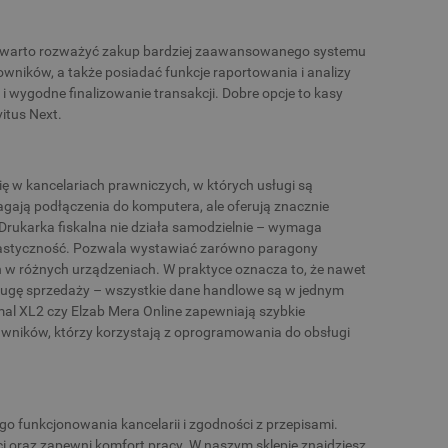
ków, warto rozważyć zakup bardziej zaawansowanego systemu
wników, a także posiadać funkcje raportowania i analizy
i wygodne finalizowanie transakcji. Dobre opcje to kasy
itus Next.
się w kancelariach prawniczych, w których usługi są
gają podłączenia do komputera, ale oferują znacznie
 Drukarka fiskalna nie działa samodzielnie – wymaga
elastyczność. Pozwala wystawiać zarówno paragony
ch w różnych urządzeniach. W praktyce oznacza to, że nawet
sługę sprzedaży – wszystkie dane handlowe są w jednym
al XL2 czy Elzab Mera Online zapewniają szybkie
awników, którzy korzystają z oprogramowania do obsługi
go funkcjonowania kancelarii i zgodności z przepisami.
i oraz zapewni komfort pracy. W naszym sklepie znajdziesz