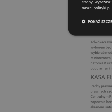
prawa. Sprawdź
strony, wyrażasz
niezawodność
naszej polityki p
KASA F
POKAŻ SZCZ
Adwokaci świa
Wybór odpowi
adwokatów to
Adwokaci świa
wyborem będ
wybierać mode
Ministerstwa 
natomiast urz
popularnymi m
KASA F
Radcy prawni,
prawnych szcz
Centralnym Re
zapewnia bez
ekranem i int