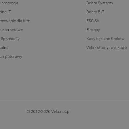
e promocje
Dobre Systemy
ing IT
Dobry BIP
mowanie dla firm
ESC SA
e internetowe
Fiskasy
 Sprzedaży
Kasy fiskalne Kraków
kalne
Vela - strony i aplikacje
komputerowy
© 2012-2026 Vela.net.pl