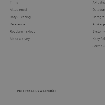
Firma
Aktualn
Aktualności
Outsourc
Raty / Leasing
Oprogra
Referencje
Aplikacj
Regulamin sklepu
Systemy
Mapa witryny
Kasy fis
Serwis 
POLITYKA PRYWATNOŚCI