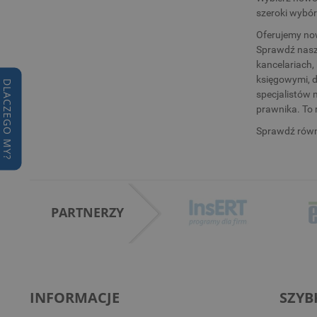
szeroki wybór
Oferujemy now
Sprawdź naszą
kancelariach,
księgowymi, d
DLACZEGO MY?
specjalistów 
prawnika. To 
Sprawdź równ
PARTNERZY
INFORMACJE
SZYB