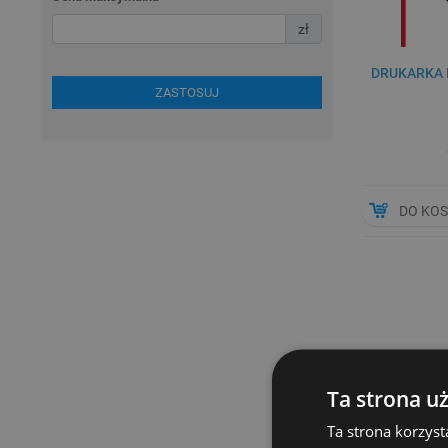
zł
DRUKARKA 
ZASTOSUJ
DO KO
Prowadzenie k
prawni i inne
Ta strona u
kluczowy jest
Ta strona korzyst
dostosowany d