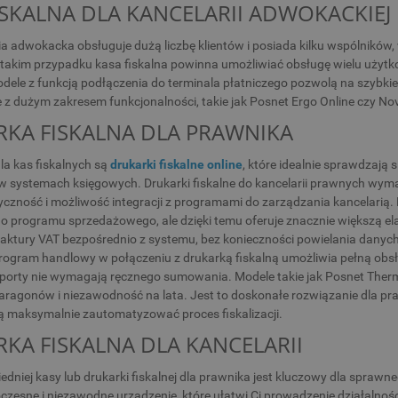
ISKALNA DLA KANCELARII ADWOKACKIEJ
ria adwokacka obsługuje dużą liczbę klientów i posiada kilku wspólni
 takim przypadku kasa fiskalna powinna umożliwiać obsługę wielu użytko
dele z funkcją podłączenia do terminala płatniczego pozwolą na szybkie 
ne z dużym zakresem funkcjonalności, takie jak Posnet Ergo Online czy Nov
KA FISKALNA DLA PRAWNIKA
la kas fiskalnych są
drukarki fiskalne online
, które idealnie sprawdzają 
 systemach księgowych. Drukarki fiskalne do kancelarii prawnych wyma
yczność i możliwość integracji z programami do zarządzania kancelarią.
do programu sprzedażowego, ale dzięki temu oferuje znacznie większą 
 i faktury VAT bezpośrednio z systemu, bez konieczności powielania dany
rogram handlowy w połączeniu z drukarką fiskalną umożliwia pełną ob
aporty nie wymagają ręcznego sumowania. Modele takie jak Posnet Therm
ragonów i niezawodność na lata. Jest to doskonałe rozwiązanie dla pr
cą maksymalnie zautomatyzować proces fiskalizacji.
KA FISKALNA DLA KANCELARII
dniej kasy lub drukarki fiskalnej dla prawnika jest kluczowy dla sprawne
zesne i niezawodne urządzenie, które ułatwi Ci prowadzenie działalnośc