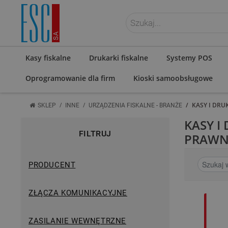
ZALOGUJ SIĘ
Kasy fiskalne
Drukarki fiskalne
Systemy POS
Oprogramowanie dla firm
Kioski samoobsługowe
/
/
/
KASY I DRU
SKLEP
INNE
URZĄDZENIA FISKALNE - BRANŻE
KASY I
FILTRUJ
PRAWN
PRODUCENT
ZŁĄCZA KOMUNIKACYJNE
ZASILANIE WEWNĘTRZNE