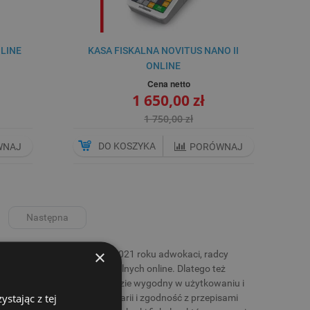
NLINE
KASA FISKALNA NOVITUS NANO II
ONLINE
Cena netto
1 650,00 zł
1 750,00 zł
DO KOSZYKA
WNAJ
PORÓWNAJ
Następna
×
em fiskalizacji. Od 1 lipca 2021 roku adwokaci, radcy
asach lub drukarkach fiskalnych online. Dlatego też
 prawne, ale jednocześnie będzie wygodny w użytkowaniu i
stając z tej
prawne prowadzenie kancelarii i zgodność z przepisami