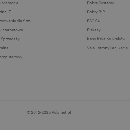
e promocje
Dobre Systemy
ing IT
Dobry BIP
mowanie dla firm
ESC SA
e internetowe
Fiskasy
 Sprzedaży
Kasy fiskalne Kraków
kalne
Vela - strony i aplikacje
komputerowy
© 2012-2026 Vela.net.pl