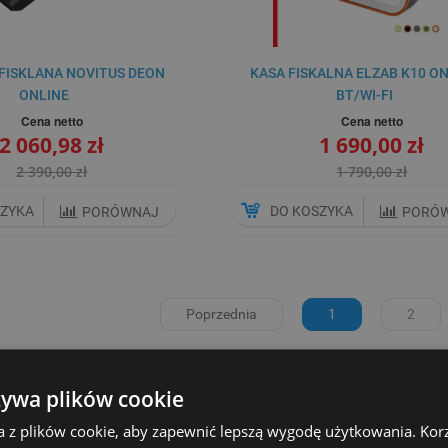
FISKLANA NOVITUS DEON
KASA FISKALNA ELZAB K10 O
ONLINE
BT/WI-FI
Cena netto
Cena netto
2 060,98 zł
1 690,00 zł
2 390,00 zł
1 790,00 zł
SZYKA
DO KOSZYKA
PORÓWNAJ
PORÓ
Poprzednia
1
2
ancelarii prawnej wiąże się z wieloma formalnościami, w tym z obowiązki
 osoby świadczące usługi prawne muszą rejestrować swoje przychody na k
żywa plików cookie
 wybór odpowiedniego sprzętu fiskalnego, który nie tylko spełni wymogi
a z plików cookie, aby zapewnić lepszą wygodę użytkowania. Korzy
o specyfiki pracy prawnika. Odpowiedni wybór urządzenia pozwoli na s