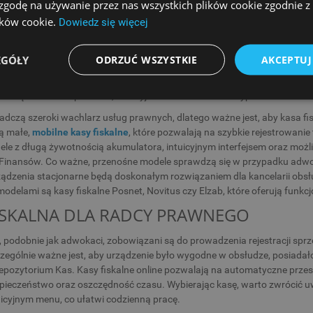
, jakie rozwiązania będą dla Ciebie najlepsze. W ofercie ESC SA znajdzie
 zgodę na używanie przez nas wszystkich plików cookie zgodnie 
, łatwość obsługi oraz zgodność z obowiązującymi przepisami.
lików cookie.
Dowiedz się więcej
ISKALNA DLA ADWOKATA
EGÓŁY
ODRZUĆ WSZYSTKIE
AKCEPTUJ
dczący usługi na rzecz klientów indywidualnych są zobowiązani do ew
edniego urządzenia powinien uwzględniać zarówno wymagania prawne, ja
 urządzenia kompaktowe, intuicyjne w obsłudze oraz wyposażone w funk
dczą szeroki wachlarz usług prawnych, dlatego ważne jest, aby kasa fi
ą małe,
mobilne kasy fiskalne
, które pozwalają na szybkie rejestrowanie 
le z długą żywotnością akumulatora, intuicyjnym interfejsem oraz możl
Finansów. Co ważne, przenośne modele sprawdzą się w przypadku adwoka
ądzenia stacjonarne będą doskonałym rozwiązaniem dla kancelarii obs
odelami są kasy fiskalne Posnet, Novitus czy Elzab, które oferują fun
ISKALNA DLA RADCY PRAWNEGO
 podobnie jak adwokaci, zobowiązani są do prowadzenia rejestracji spr
ególnie ważne jest, aby urządzenie było wygodne w obsłudze, posiadało
pozytorium Kas. Kasy fiskalne online pozwalają na automatyczne przes
pieczeństwo oraz oszczędność czasu. Wybierając kasę, warto zwrócić 
uicyjnym menu, co ułatwi codzienną pracę.