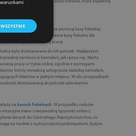
sz wysokiej jakości kasy i drukarki fiskalne, które zapewnią
z warunkami
 WSZYSTKIE
idencjonowania przychodów za pomocą kasy fiskalnej.
k i komfort pracy. Nowoczesne kasy fiskalne dla
cje ułatwiające codzienną pracę.
skalna była dostosowana do ich potrzeb. Najlepszym
transakcji zarówno w kancelarii, jak i poza nią. Warto
iwością pracy w trybie online, zgodnie z wymogami
tów, którzy świadczą usługi poza siedzibą kancelarii,
ługujących klientów w jednym miejscu. W obu przypadkach
kcjonalność dostosowaną do potrzeb adwokatów.
zedaży na
kasach fiskalnych
. W przypadku radców
 intuicyjne menu i niezawodną łączność online z
yłanie danych do Centralnego Repozytorium Kas, co
uwagę na modele z wytrzymałymi podzespołami, dużym