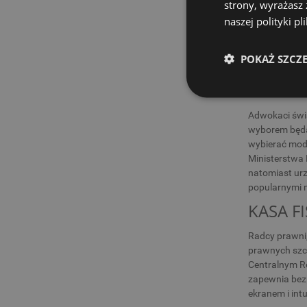
prawa. Sprawdź
strony, wyrażasz
niezawodność
naszej polityki p
KASA F
POKAŻ SZCZ
Adwokaci świa
Wybór odpowi
adwokatów to
Adwokaci świa
wyborem będ
wybierać mode
Ministerstwa 
natomiast urz
popularnymi m
KASA F
Radcy prawni,
prawnych szcz
Centralnym Re
zapewnia bez
ekranem i int