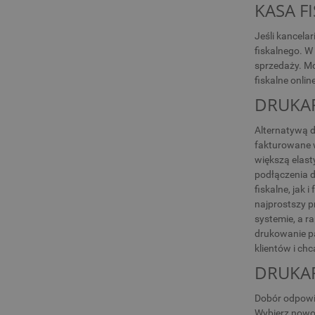
KASA F
Jeśli kancela
fiskalnego. W
sprzedaży. Mo
fiskalne onli
DRUKAR
Alternatywą d
fakturowane w
większą elast
podłączenia 
fiskalne, jak
najprostszy p
systemie, a r
drukowanie pa
klientów i ch
DRUKAR
Dobór odpowie
Wybierz nowoc