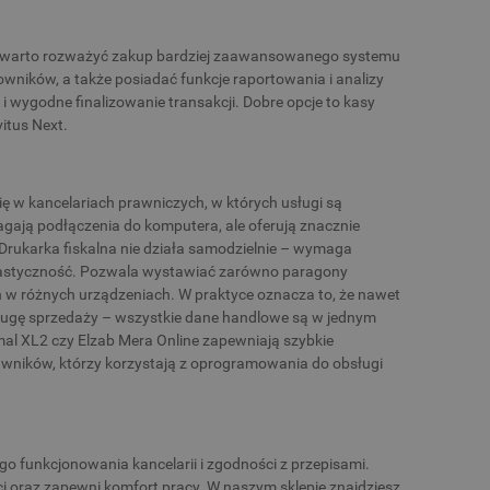
ków, warto rozważyć zakup bardziej zaawansowanego systemu
wników, a także posiadać funkcje raportowania i analizy
i wygodne finalizowanie transakcji. Dobre opcje to kasy
itus Next.
się w kancelariach prawniczych, w których usługi są
gają podłączenia do komputera, ale oferują znacznie
 Drukarka fiskalna nie działa samodzielnie – wymaga
elastyczność. Pozwala wystawiać zarówno paragony
ch w różnych urządzeniach. W praktyce oznacza to, że nawet
sługę sprzedaży – wszystkie dane handlowe są w jednym
al XL2 czy Elzab Mera Online zapewniają szybkie
awników, którzy korzystają z oprogramowania do obsługi
go funkcjonowania kancelarii i zgodności z przepisami.
i oraz zapewni komfort pracy. W naszym sklepie znajdziesz