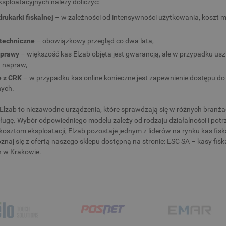
sploatacyjnych należy doliczyć:
drukarki fiskalnej
– w zależności od intensywności użytkowania, koszt mi
 techniczne
– obowiązkowy przegląd co dwa lata,
aprawy
– większość kas Elzab objęta jest gwarancją, ale w przypadku u
 napraw,
e z CRK
– w przypadku kas online konieczne jest zapewnienie dostępu do
nych.
 Elzab to niezawodne urządzenia, które sprawdzają się w różnych branża
sługę. Wybór odpowiedniego modelu zależy od rodzaju działalności i potr
osztom eksploatacji, Elzab pozostaje jednym z liderów na rynku kas fisk
poznaj się z ofertą naszego sklepu dostępną na stronie: ESC SA – kasy fi
h w Krakowie.