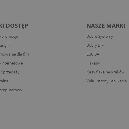
KI DOSTĘP
NASZE MARKI
e promocje
Dobre Systemy
ing IT
Dobry BIP
mowanie dla firm
ESC SA
e internetowe
Fiskasy
 Sprzedaży
Kasy fiskalne Kraków
kalne
Vela - strony i aplikacje
komputerowy