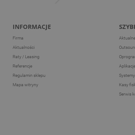
INFORMACJE
SZYB
Firma
Aktualn
Aktualności
Outsourc
Raty / Leasing
Oprogra
Referencje
Aplikacj
Regulamin sklepu
Systemy
Mapa witryny
Kasy fis
Serwis 