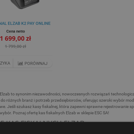
AL ELZAB K2 PAY ONLINE
Cena netto
1 699,00 zł
1 799,00 zł
SZYKA
PORÓWNAJ
 Elzab to synonim niezawodności, nowoczesnych rozwiązań technologiczn
o różnych branż i potrzeb przedsiębiorców, oferując szeroki wybór m
e. Jeśli szukasz kasy fiskalnej, która zapewni sprawne rejestrowanie 
wybór. Poznaj ofertę kas fiskalnych Elzab w sklepie ESC SA!
E KAS FISKALNYCH ELZAB