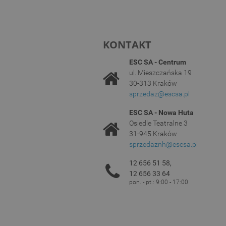
KONTAKT
ESC SA - Centrum
ul. Mieszczańska 19
30-313 Kraków
sprzedaz@escsa.pl
ESC SA - Nowa Huta
Osiedle Teatralne 3
31-945 Kraków
sprzedaznh@escsa.pl
12 656 51 58,
12 656 33 64
pon. - pt.: 9:00 - 17:00