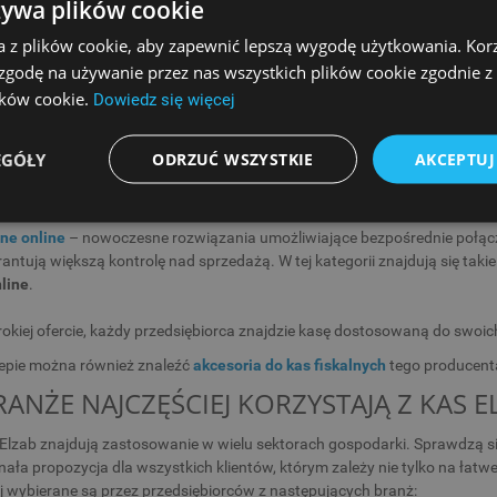
 różnorodne modele kas fiskalnych, które odpowiadają na potrzeby różny
żywa plików cookie
a z plików cookie, aby zapewnić lepszą wygodę użytkowania. Korzy
sy fiskalne
– lekkie, kompaktowe i łatwe w obsłudze. Idealne dla przed
 zgodę na używanie przez nas wszystkich plików cookie zgodnie 
ów, którzy prowadzą sprzedaż w terenie. Przykładem są
Elzab K10
oraz
lików cookie.
Dowiedz się więcej
rynku.
e kasy fiskalne
– większe urządzenia, które doskonale sprawdzają się 
EGÓŁY
b Mini
lub
Elzab Jota
charakteryzują się solidną konstrukcją i intuicyjną 
ODRZUĆ WSZYSTKIE
AKCEPTUJ
 kasy fiskalne
– przeznaczone dla dużych punktów handlowych, supermar
) i możliwością współpracy z wieloma urządzeniami peryferyjnymi. Prz
lne online
– nowoczesne rozwiązania umożliwiające bezpośrednie połącz
antują większą kontrolę nad sprzedażą. W tej kategorii znajdują się taki
line
.
erokiej ofercie, każdy przedsiębiorca znajdzie kasę dostosowaną do swoic
epie można również znaleźć
akcesoria do kas fiskalnych
tego producent
BRANŻE NAJCZĘŚCIEJ KORZYSTAJĄ Z KAS E
 Elzab znajdują zastosowanie w wielu sektorach gospodarki. Sprawdzą si
nała propozycja dla wszystkich klientów, którym zależy nie tylko na łatwe
ej wybierane są przez przedsiębiorców z następujących branż: