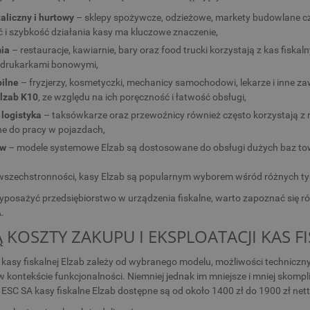
aliczny i hurtowy
– sklepy spożywcze, odzieżowe, markety budowlane czy
i szybkość działania kasy ma kluczowe znaczenie,
ia
– restauracje, kawiarnie, bary oraz food trucki korzystają z kas fiska
 drukarkami bonowymi,
ilne
– fryzjerzy, kosmetyczki, mechanicy samochodowi, lekarze i inne za
lzab K10
, ze względu na ich poręczność i łatwość obsługi,
 logistyka
– taksówkarze oraz przewoźnicy również często korzystają z r
e do pracy w pojazdach,
iw
– modele systemowe Elzab są dostosowane do obsługi dużych baz tow
 wszechstronności, kasy Elzab są popularnym wyborem wśród różnych ty
yposażyć przedsiębiorstwo w urządzenia fiskalne, warto zapoznać się r
.
SĄ KOSZTY ZAKUPU I EKSPLOATACJI KAS 
kasy fiskalnej Elzab zależy od wybranego modelu, możliwości techniczny
 kontekście funkcjonalności. Niemniej jednak im mniejsze i mniej skomp
u ESC SA kasy fiskalne Elzab dostępne są od około 1400 zł do 1900 zł nett