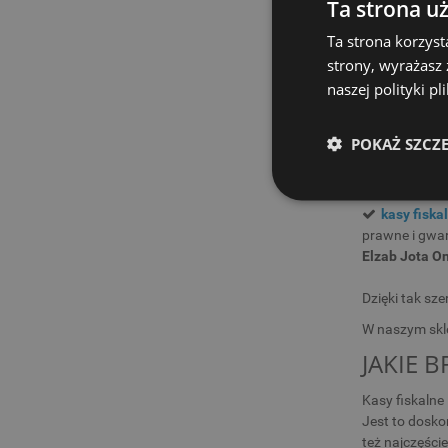
Elzab oferuje
Ta strona u
znaleźć:
Ta strona korzyst
mobilne ka
strony, wyrażasz
przedsiębiorc
naszej polityki p
mobilnych na 
stacjonarn
POKAŻ SZCZ
takie jak
Elza
systemowe
towarową (PLU
kasy fiska
prawne i gwar
Elzab Jota On
Dzięki tak sz
W naszym skl
JAKIE 
Kasy fiskalne
Jest to dosko
też najczęści