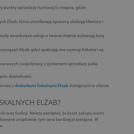
 punkty sprzedaży hurtowej to miejsca, gdzie
lnych Elzab, które umożliwiają sprawną obsługę klientów i
wody świadczące usługi w terenie chętnie wybierają kasy
ozwiązań Elzab, gdyż spełniają one wymogi fiskalne i są
arowych i współpracy z systemami sprzedaży paliw.
pów działalności.
ównież z
drukarkami fiskalnymi Elzab
dostępnymi w ofercie
FISKALNYCH ELZAB?
ch oraz funkcji. Należy pamiętać, że koszt zakupu warto
likowane urządzenie, tym cena bardziej przystępna. W
o.