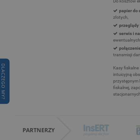
Do kosztów ek
papier do 
złotych,
przeglądy
serwis i n
ewentualnych
połączeni
transmisji da
DLACZEGO MY?
Kasy fiskalne
intuicyjną ob
przystępnym k
fiskalnej, za
stacjonarnyc
PARTNERZY