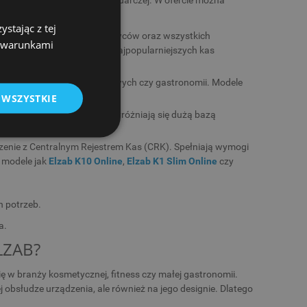
ch typów działalności gospodarczej. W ofercie można
stając z tej
stawicieli handlowych, dostawców oraz wszystkich
z warunkami
Elzab K10 ONLINE
, jedne z najpopularniejszych kas
w sklepach, punktach usługowych czy gastronomii. Modele
obsługą.
 WSZYSTKIE
ketów czy stacji paliw. Wyróżniają się dużą bazą
ykładem jest
Elzab Sigma
.
enie z Centralnym Rejestrem Kas (CRK). Spełniają wymogi
e modele jak
Elzab K10 Online
,
Elzab K1 Slim Online
czy
h potrzeb.
a.
LZAB?
ę w branży kosmetycznej, fitness czy małej gastronomii.
j obsłudze urządzenia, ale również na jego designie. Dlatego