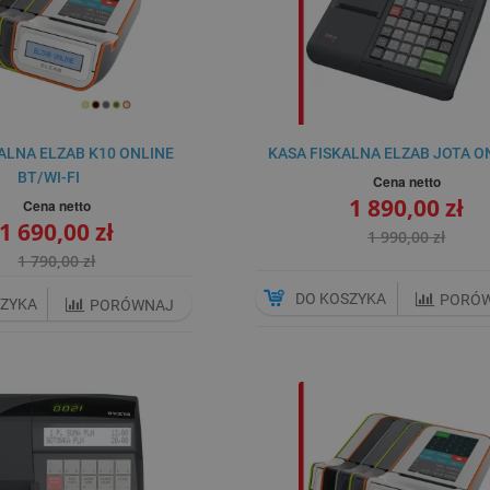
ALNA ELZAB K10 ONLINE
KASA FISKALNA ELZAB JOTA O
BT/WI-FI
Cena netto
1 890,00 zł
Cena netto
1 690,00 zł
1 990,00 zł
1 790,00 zł
DO KOSZYKA
PORÓ
SZYKA
PORÓWNAJ