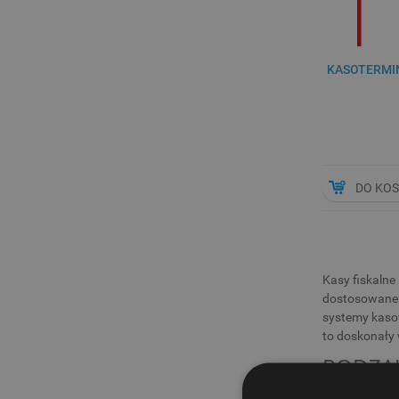
KASOTERMIN
DO KO
Kasy fiskalne
dostosowane d
systemy kasow
to doskonały 
RODZAJ