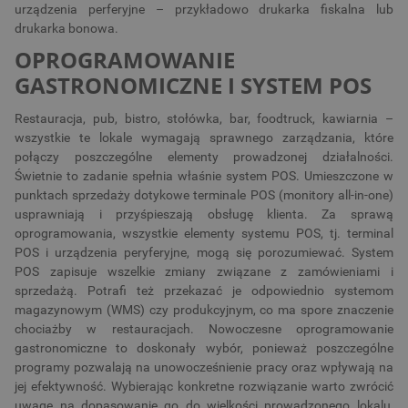
urządzenia perferyjne – przykładowo drukarka fiskalna lub
drukarka bonowa.
OPROGRAMOWANIE
GASTRONOMICZNE I SYSTEM POS
Restauracja, pub, bistro, stołówka, bar, foodtruck, kawiarnia –
wszystkie te lokale wymagają sprawnego zarządzania, które
połączy poszczególne elementy prowadzonej działalności.
Świetnie to zadanie spełnia właśnie system POS. Umieszczone w
punktach sprzedaży dotykowe terminale POS (monitory all-in-one)
usprawniają i przyśpieszają obsługę klienta. Za sprawą
oprogramowania, wszystkie elementy systemu POS, tj. terminal
POS i urządzenia peryferyjne, mogą się porozumiewać. System
POS zapisuje wszelkie zmiany związane z zamówieniami i
sprzedażą. Potrafi też przekazać je odpowiednio systemom
magazynowym (WMS) czy produkcyjnym, co ma spore znaczenie
chociażby w restauracjach. Nowoczesne oprogramowanie
gastronomiczne to doskonały wybór, ponieważ poszczególne
programy pozwalają na unowocześnienie pracy oraz wpływają na
jej efektywność. Wybierając konkretne rozwiązanie warto zwrócić
uwagę na dopasowanie go do wielkości prowadzonego lokalu,