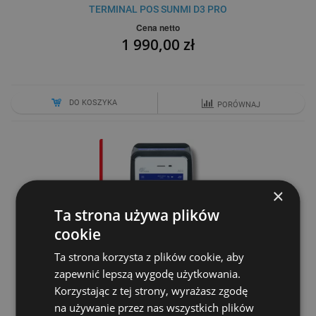
TERMINAL POS SUNMI D3 PRO
Cena netto
1 990,00 zł
DO KOSZYKA
PORÓWNAJ
×
Ta strona używa plików
cookie
Ta strona korzysta z plików cookie, aby
zapewnić lepszą wygodę użytkowania.
KASOTERMINAL POSNET POSPAY2 ONLINE
Korzystając z tej strony, wyrażasz zgodę
Cena netto
na używanie przez nas wszystkich plików