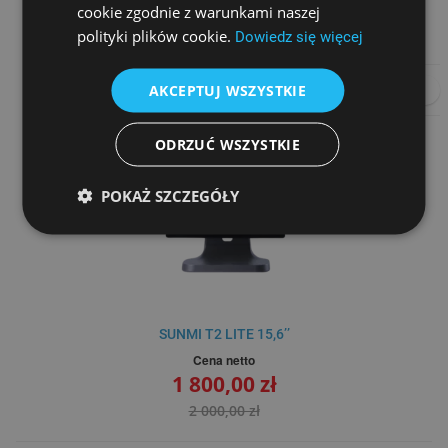
1 899,00 zł
cookie zgodnie z warunkami naszej
polityki plików cookie.
Dowiedz się więcej
AKCEPTUJ WSZYSTKIE
DO KOSZYKA
PORÓWNAJ
ODRZUĆ WSZYSTKIE
POKAŻ SZCZEGÓŁY
SUNMI T2 LITE 15,6’’
Cena netto
1 800,00 zł
2 000,00 zł