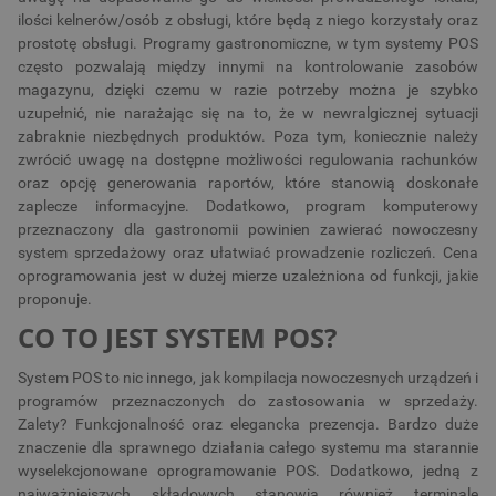
ilości kelnerów/osób z obsługi, które będą z niego korzystały oraz
prostotę obsługi. Programy gastronomiczne, w tym systemy POS
często pozwalają między innymi na kontrolowanie zasobów
magazynu, dzięki czemu w razie potrzeby można je szybko
uzupełnić, nie narażając się na to, że w newralgicznej sytuacji
zabraknie niezbędnych produktów. Poza tym, koniecznie należy
zwrócić uwagę na dostępne możliwości regulowania rachunków
oraz opcję generowania raportów, które stanowią doskonałe
zaplecze informacyjne. Dodatkowo, program komputerowy
przeznaczony dla gastronomii powinien zawierać nowoczesny
system sprzedażowy oraz ułatwiać prowadzenie rozliczeń. Cena
oprogramowania jest w dużej mierze uzależniona od funkcji, jakie
proponuje.
CO TO JEST SYSTEM POS?
System POS to nic innego, jak kompilacja nowoczesnych urządzeń i
programów przeznaczonych do zastosowania w sprzedaży.
Zalety? Funkcjonalność oraz elegancka prezencja. Bardzo duże
znaczenie dla sprawnego działania całego systemu ma starannie
wyselekcjonowane oprogramowanie POS. Dodatkowo, jedną z
najważniejszych składowych stanowią również terminale