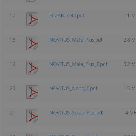
Struktura
organizacyjna
17
ELZAB_Zeta.pdf
1.1 
Kariera
18
NOVITUS_Mała_Plus.pdf
2.8 
Referencje
19
NOVITUS_Mała_Plus_E.pdf
3.2 
Certyfikaty
Do
20
NOVITUS_Nano_E.pdf
1.5 
pobrania
Polecamy
21
NOVITUS_Soleo_Plus.pdf
4 M
Realizacje