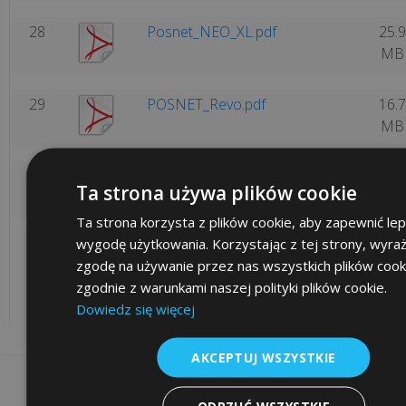
28
Posnet_NEO_XL.pdf
25.9
MB
29
POSNET_Revo.pdf
16.7
MB
30
POSNET_Temo_HS_FV_EJ.pdf
2.4 
Ta strona używa plików cookie
Ta strona korzysta z plików cookie, aby zapewnić le
wygodę użytkowania. Korzystając z tej strony, wyra
[1]
[2]
[3]
[4]
[5]
[6]
[7]
[8]
[9]
[10]
[11]
zgodę na używanie przez nas wszystkich plików cook
zgodnie z warunkami naszej polityki plików cookie.
Dowiedz się więcej
« powrót
AKCEPTUJ WSZYSTKIE
Informacje