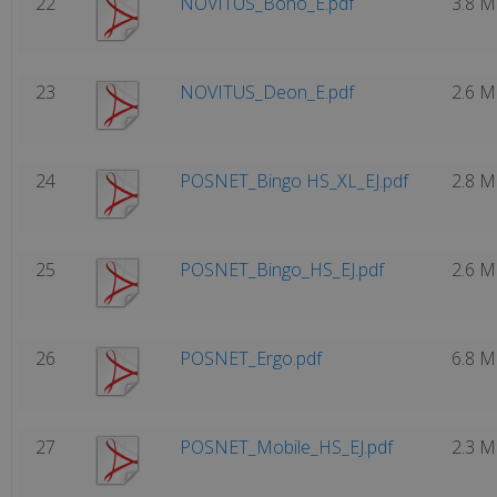
22
NOVITUS_Bono_E.pdf
3.8 
KONTAKT
kontaktuj
23
NOVITUS_Deon_E.pdf
2.6 
ię
ami:
24
POSNET_Bingo HS_XL_EJ.pdf
2.8 
48
2
56
25
POSNET_Bingo_HS_EJ.pdf
2.6 
1
8
26
POSNET_Ergo.pdf
6.8 
27
POSNET_Mobile_HS_EJ.pdf
2.3 