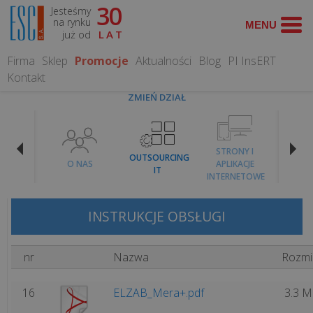
30
Jesteśmy
WYSZUKAJ
na rynku
już od
LAT
Firma
Sklep
Promocje
Aktualności
Blog
PI InsERT
Kontakt
ZMIEŃ DZIAŁ
O
NAS
SY I
STRONY I
OUTSOURCING
OPROG
KARKI
O NAS
APLIKACJE
IT
DLA 
Kontakt
KALNE
INTERNETOWE
O
INSTRUKCJE OBSŁUGI
nas
nr
Nazwa
Rozmi
Historia
firmy
16
ELZAB_Mera+.pdf
3.3 