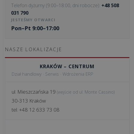
Telefon dyżurny (9:00–18:00, dni robocze):
+48 508
Struktura
031 790
organizacyjna
JESTEŚMY OTWARCI
Pon–Pt 9:00–17:00
Kariera
Referencje
NASZE LOKALIZACJE
Certyfikaty
KRAKÓW – CENTRUM
Dział handlowy · Serwis · Wdrożenia ERP
Do
pobrania
ul. Mieszczańska 19
(wejście od ul. Monte Cassino)
30-313 Kraków
Polecamy
tel. +48 12 633 73 08
Realizacje