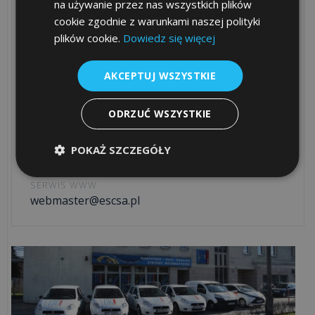
na używanie przez nas wszystkich plików
SERWIS INFORMATYCZNY
cookie zgodnie z warunkami naszej polityki
serwis@escsa.pl
plików cookie.
Dowiedz się więcej
SERWIS FISKALNY
serwis-fiskalny@escsa.pl
AKCEPTUJ WSZYSTKIE
PARTNERZY INSERT
ODRZUĆ WSZYSTKIE
insert@escsa.pl
PARTNERZY POSBISTRO
POKAŻ SZCZEGÓŁY
posbistro@escsa.pl
SERWIS WWW
webmaster@escsa.pl