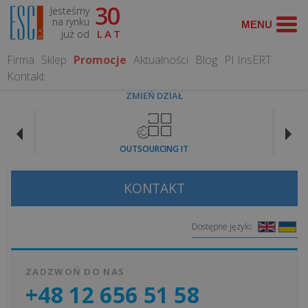
30
Jesteśmy
WYSZUKAJ
na rynku
już od
LAT
Firma
Sklep
Promocje
Aktualności
Blog
PI InsERT
Kontakt
ZMIEŃ DZIAŁ
O
NAS
OUTSOURCING IT
Kontakt
KONTAKT
O
nas
Dostępne języki:
Historia
ZADZWOŃ DO NAS
firmy
+48 12 656 51 58