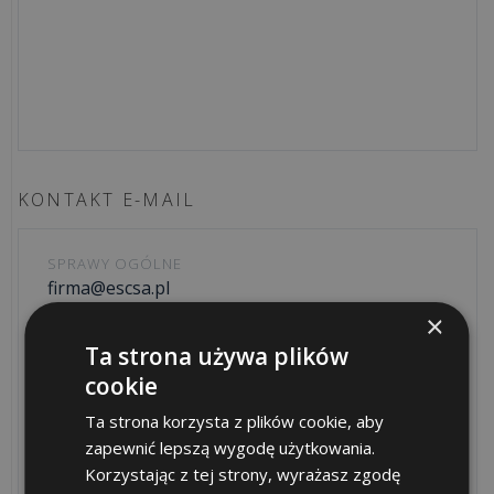
KONTAKT E-MAIL
SPRAWY OGÓLNE
firma@escsa.pl
×
ADMINISTRACJA
Ta strona używa plików
biuro@escsa.pl
cookie
DZIAŁ HANDLOWY
sprzedaz@escsa.pl
Ta strona korzysta z plików cookie, aby
zapewnić lepszą wygodę użytkowania.
DZIAŁ HANDLOWY – NOWA HUTA
Korzystając z tej strony, wyrażasz zgodę
sprzedaznh@escsa.pl