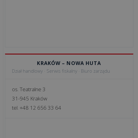
KONTAKT
kontaktuj
ię
ami:
48
KRAKÓW – NOWA HUTA
2
Dział handlowy · Serwis fiskalny · Biuro zarządu
56
1
8
os. Teatralne 3
31-945 Kraków
tel. +48 12 656 33 64