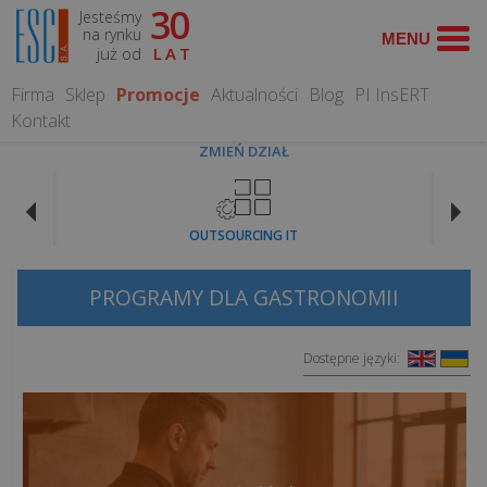
30
Jesteśmy
WYSZUKAJ
na rynku
już od
LAT
Firma
Sklep
Promocje
Aktualności
Blog
PI InsERT
Kontakt
ZMIEŃ DZIAŁ
OPROGRAMOWANIE
OUTSOURCING IT
Programy
dla
PROGRAMY DLA GASTRONOMII
gastronomii
Dostępne języki:
Programy
dla
hoteli
Systemy