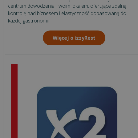
działa
centrum dowodzenia Twoim lokalem, oferujące zdalną
mechanizm
kontrolę nad biznesem i elastyczność dopasowaną do
podzielonej
każdej gastronomii.
płatności
(spli...
Więcej o izzyRest
Jednolity
Plik
Kontrolny
na
żądanie:
Kompleksowy
przewodnik
Jak
skutecznie
obniżyć