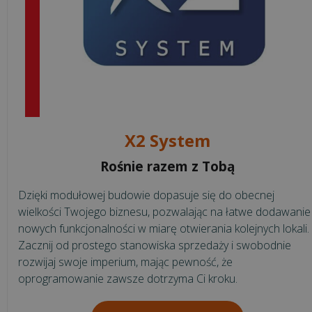
koszty
w
gastronomii?
Praktyczne
pora...
Jednolity
Plik
X2 System
Kontrolny
–
Rośnie razem z Tobą
czym
Dzięki modułowej budowie dopasuje się do obecnej
jest
wielkości Twojego biznesu, pozwalając na łatwe dodawanie
i
nowych funkcjonalności w miarę otwierania kolejnych lokali.
co
Zacznij od prostego stanowiska sprzedaży i swobodnie
się
rozwijaj swoje imperium, mając pewność, że
na
oprogramowanie zawsze dotrzyma Ci kroku.
niego
skład...