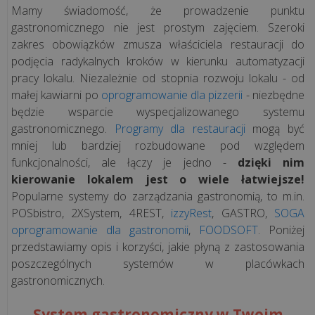
Mamy świadomość, że prowadzenie punktu
gastronomicznego nie jest prostym zajęciem. Szeroki
zakres obowiązków zmusza właściciela restauracji do
podjęcia radykalnych kroków w kierunku automatyzacji
pracy lokalu. Niezależnie od stopnia rozwoju lokalu - od
małej kawiarni po
oprogramowanie dla pizzerii
- niezbędne
będzie wsparcie wyspecjalizowanego systemu
gastronomicznego.
Programy dla restauracji
mogą być
mniej lub bardziej rozbudowane pod względem
funkcjonalności, ale łączy je jedno -
dzięki nim
kierowanie lokalem jest o wiele łatwiejsze!
Popularne systemy do zarządzania gastronomią, to m.in.
POSbistro, 2XSystem, 4REST,
izzyRest
, GASTRO,
SOGA
oprogramowanie dla gastronomii
,
FOODSOFT
. Poniżej
przedstawiamy opis i korzyści, jakie płyną z zastosowania
poszczególnych systemów w placówkach
gastronomicznych.
System gastronomiczny w Twoim