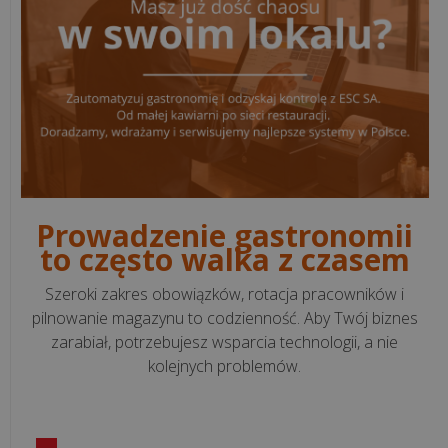
sprzedaży
Programy
księgowe
Programy
kadrowo-
płacowe
Prowadzenie gastronomii
to często walka z czasem
System
ERP
Szeroki zakres obowiązków, rotacja pracowników i
pilnowanie magazynu to codzienność. Aby Twój biznes
zarabiał, potrzebujesz wsparcia technologii, a nie
CRM
kolejnych problemów.
Aplikacje
WWW