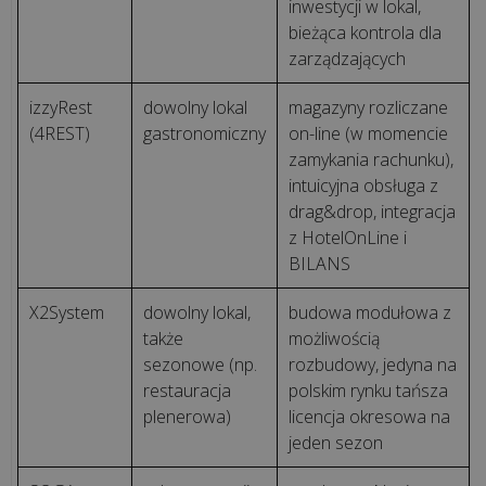
inwestycji w lokal,
bieżąca kontrola dla
zarządzających
izzyRest
dowolny lokal
magazyny rozliczane
(4REST)
gastronomiczny
on-line (w momencie
zamykania rachunku),
intuicyjna obsługa z
drag&drop, integracja
z HotelOnLine i
BILANS
X2System
dowolny lokal,
budowa modułowa z
także
możliwością
sezonowe (np.
rozbudowy, jedyna na
restauracja
polskim rynku tańsza
plenerowa)
licencja okresowa na
jeden sezon