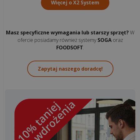
Więcej o X2 System
Korzyści
z
aplikacji
Masz specyficzne wymagania lub starszy sprzęt?
W
POSbistro
ofercie posiadamy również systemy
SOGA
oraz
na
FOODSOFT
.
urządzeniach
mobilnych
Zapytaj naszego doradcę!
wszystkie
artykuły
>>