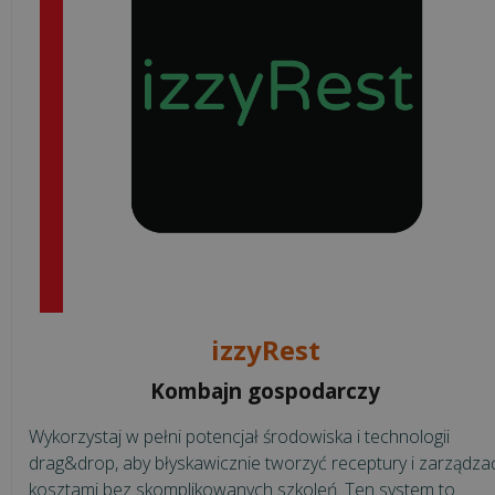
Jednolity
Plik
Kontrolny
M/platform
BLOG
O
OPROGRAMOWANIU
izzyRest
Kombajn gospodarczy
Czym
jest
Wykorzystaj w pełni potencjał środowiska i technologii
i
drag&drop, aby błyskawicznie tworzyć receptury i zarządza
jak
kosztami bez skomplikowanych szkoleń. Ten system to