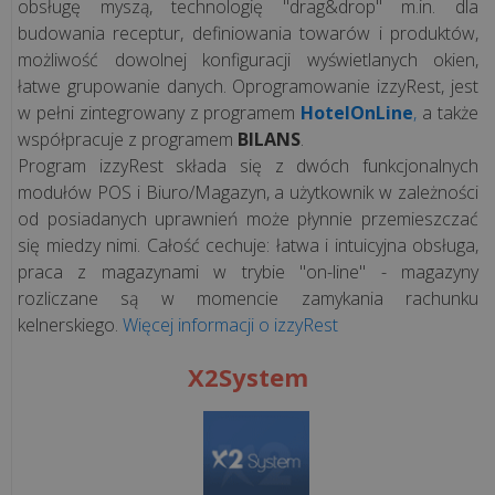
obsługę myszą, technologię "drag&drop" m.in. dla
budowania receptur, definiowania towarów i produktów,
możliwość dowolnej konfiguracji wyświetlanych okien,
łatwe grupowanie danych. Oprogramowanie izzyRest, jest
w pełni zintegrowany z programem
HotelOnLine
,
a także
współpracuje z programem
BILANS
.
Program izzyRest składa się z dwóch funkcjonalnych
modułów POS i Biuro/Magazyn, a użytkownik w zależności
od posiadanych uprawnień może płynnie przemieszczać
się miedzy nimi. Całość cechuje: łatwa i intuicyjna obsługa,
praca z magazynami w trybie "on-line" - magazyny
rozliczane są w momencie zamykania rachunku
kelnerskiego.
Więcej informacji o izzyRest
X2System