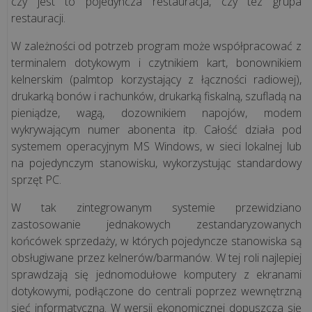
czy jest to pojedyncza restauracja, czy tez grupa
restauracji.
W zależności od potrzeb program może współpracować z
terminalem dotykowym i czytnikiem kart, bonownikiem
kelnerskim (palmtop korzystający z łączności radiowej),
drukarką bonów i rachunków, drukarką fiskalną, szufladą na
pieniądze, wagą, dozownikiem napojów, modem
wykrywającym numer abonenta itp. Całość działa pod
systemem operacyjnym MS Windows, w sieci lokalnej lub
na pojedynczym stanowisku, wykorzystując standardowy
sprzęt PC.
W tak zintegrowanym systemie przewidziano
zastosowanie jednakowych zestandaryzowanych
końcówek sprzedaży, w których pojedyncze stanowiska są
obsługiwane przez kelnerów/barmanów. W tej roli najlepiej
sprawdzają się jednomodułowe komputery z ekranami
dotykowymi, podłączone do centrali poprzez wewnętrzną
sieć informatyczną. W wersji ekonomicznej dopuszcza się