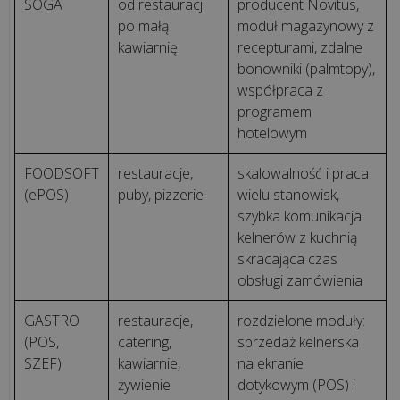
SOGA
od restauracji
producent Novitus,
po małą
moduł magazynowy z
kawiarnię
recepturami, zdalne
bonowniki (palmtopy),
współpraca z
programem
hotelowym
FOODSOFT
restauracje,
skalowalność i praca
(ePOS)
puby, pizzerie
wielu stanowisk,
szybka komunikacja
kelnerów z kuchnią
skracająca czas
obsługi zamówienia
GASTRO
restauracje,
rozdzielone moduły:
(POS,
catering,
sprzedaż kelnerska
SZEF)
kawiarnie,
na ekranie
żywienie
dotykowym (POS) i