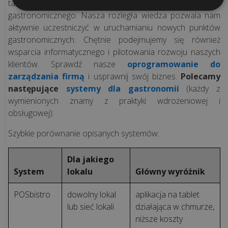
tak ze względu na rodzaj, jak i na wielkość punktu
gastronomicznego. Nasza rozległa wiedza pozwala nam
aktywnie uczestniczyć w uruchamianiu nowych punktów
gastronomicznych. Chętnie podejmujemy się również
wsparcia informatycznego i pilotowania rozwoju naszych
klientów. Sprawdź nasze
oprogramowanie do
zarządzania firmą
i usprawnij swój biznes.
Polecamy
następujące
systemy dla gastronomii
(każdy z
wymienionych znamy z praktyki wdrożeniowej i
obsługowej):
Szybkie porównanie opisanych systemów:
Dla jakiego
System
lokalu
Główny wyróżnik
POSbistro
dowolny lokal
aplikacja na tablet
lub sieć lokali
działająca w chmurze,
niższe koszty