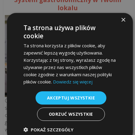
lokalu
×
Ta strona używa plików
cookie
Ta strona korzysta z plików cookie, aby
zapewnić lepszą wygodę użytkowania.
Korzystając z tej strony, wyrażasz zgodę na
używanie przez nas wszystkich plików
cookie zgodnie z warunkami naszej polityki
plików cookie.
Dowiedz się więcej
AKCEPTUJ WSZYSTKIE
Oprogramowanie gastronomiczne jest jedną z głównych
specjalizacji naszej firmy. Mamy za sobą tysiące wdrożeń w
ODRZUĆ WSZYSTKIE
całym kraju. Dostarczamy programy zarówno dla małej
gastronomii, jak i sieci restauracji. Doradzamy klientom w
wyborze właściwego oprogramowania gastronomicznego
POKAŻ SZCZEGÓŁY