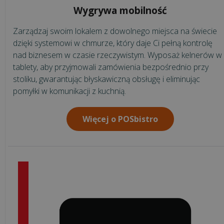
restauracja
Wygrywa mobilność
Systemy
Zarządzaj swoim lokalem z dowolnego miejsca na świecie
dla
dzięki systemowi w chmurze, który daje Ci pełną kontrolę
gastronomii
nad biznesem w czasie rzeczywistym. Wyposaż kelnerów w
tablety, aby przyjmowali zamówienia bezpośrednio przy
stoliku, gwarantując błyskawiczną obsługę i eliminując
Rodzaje
pomyłki w komunikacji z kuchnią.
gastronomii
Więcej o POSbistro
Rozwiązania
hotelowe
Terminal
płatniczy
Vela
CMS