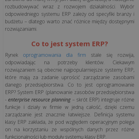
rozbudowywać wraz z rozwojem działalności. Wybór
Jednolity
odpowiedniego systemu ERP zależy od specyfiki branży i
Plik
budżetu – dlatego warto znać różnice między dostępnymi
Kontrolny
rozwiązaniami.
Co to jest system ERP?
ROZWIĄZANIA
Rynek
oprogramowania dla firm
stale się rozwija,
odpowiadając na potrzeby klientów. Ciekawym
Systemy
rozwiązaniem są obecnie najpopularniejsze systemy ERP,
przywoławcze
które mają za zadanie uprościć zarządzanie zasobami
bezprzewodowe
danego przedsiębiorstwa. Co to jest oprogramowanie
Syscall
ERP? System ERP (planowanie zasobów przedsiębiorstwa
-
enterprise resource planning
– skrót ERP) integruje różne
Mała
funkcje i działy w firmie w jedną całość, dzięki czemu
gastronomia
zarządzanie jest znacznie łatwiejsze. Definicja systemu
klasy ERP zakłada, że pod względem operacyjnym polega
on na korzystaniu ze wspólnych danych przez różne
Mała
funkcjonalności lub moduły systemu klasy ERP.