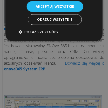
AKCEPTUJ WSZYSTKIE
ODRZUĆ WSZYSTKIE
enova365 System ERP
– zintegrowany, wielomodułowy
POKAŻ SZCZEGÓŁY
system typu ERP, który z łatwością można dopasować do
zmieniających się wraz z rozwojem firmy potrzeb. System
jest bowiem skalowalny. ENOVA 365 bazuje na modułach:
handel, finanse, personel oraz CRM. Co więcej,
oprogramowanie można bez problemu dostosować do
aktualnych oczekiwań klienta.
Dowiedz się więcej o
enova365 System ERP