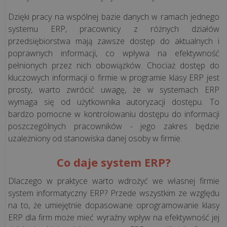
restauracja
Dzięki pracy na wspólnej bazie danych w ramach jednego
Systemy
systemu ERP, pracownicy z różnych działów
dla
przedsiębiorstwa mają zawsze dostęp do aktualnych i
gastronomii
poprawnych informacji, co wpływa na efektywność
pełnionych przez nich obowiązków. Chociaż dostęp do
kluczowych informacji o firmie w programie klasy ERP jest
Rodzaje
prosty, warto zwrócić uwagę, że w systemach ERP
gastronomii
wymaga się od użytkownika autoryzacji dostępu. To
bardzo pomocne w kontrolowaniu dostępu do informacji
Rozwiązania
poszczególnych pracowników - jego zakres będzie
hotelowe
uzależniony od stanowiska danej osoby w firmie.
Co daje system ERP?
Terminal
płatniczy
Dlaczego w praktyce warto wdrożyć we własnej firmie
system informatyczny ERP? Przede wszystkim ze względu
Vela
na to, że umiejętnie dopasowane oprogramowanie klasy
CMS
ERP dla firm może mieć wyraźny wpływ na efektywność jej