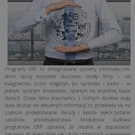
sprzedaży
Programy
księgowe
Programy
kadrowo-
płacowe
Programy ERP to zintegrowane systemy informatyczne,
które łączą wszystkie kluczowe działy firmy – od
System
księgowości, przez magazyn, po sprzedaż i kadry – w
ERP
jednym spójnym środowisku opartym na wspólnej bazie
danych. Dzięki temu pracownicy z różnych działów mają
CRM
stały dostęp do aktualnych informacji, co przekłada się na
szybsze podejmowanie decyzji i lepsze wykorzystanie
zasobów przedsiębiorstwa. Modułowa budowa
Aplikacje
programów ERP sprawia, że można je dopasować
WWW
zarówno do małej firmy, jak i dużej organizacji, a następnie