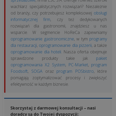
sprzedażowe
, firma ESC S.A. oferuje również szeroki
wachlarz specjalistycznych rozwiązań? Niezależnie
od branży, czy potrzebujesz kompleksowej
obsługi
informatycznej firm
, czy też dedykowanych
rozwiązań dla gastronomii, znajdziesz u nas
wsparcie. W segmencie HoReCa zapewniamy
oprogramowanie gastronomiczne
, w tym
programy
dla restauracji
,
oprogramowanie dla pizzerii
, a także
oprogramowanie dla hoteli
. Nasza oferta obejmuje
sprawdzone produkty takie jak
pakiet
oprogramowania X2 System
,
PC-Market
,
program
Foodsoft
,
SOGA
oraz
program POSbistro
, które
pomagają zoptymalizować procesy i zwiększyć
efektywność w każdym biznesie.
Skorzystaj z darmowej konsultacji – nasi
doradcy są do Twojej dyspozycji: