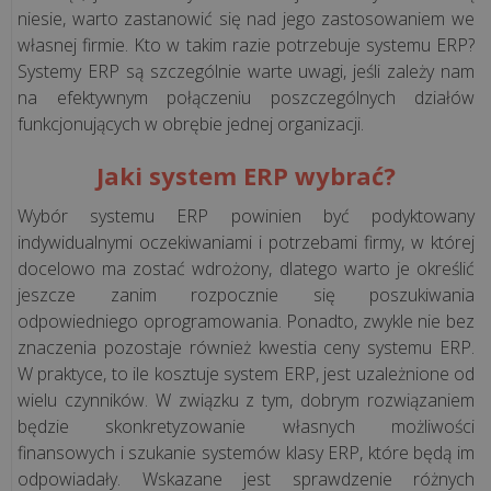
koszty
niesie, warto zastanowić się nad jego zastosowaniem we
w
własnej firmie. Kto w takim razie potrzebuje systemu ERP?
gastronomii?
Systemy ERP są szczególnie warte uwagi, jeśli zależy nam
Praktyczne
na efektywnym połączeniu poszczególnych działów
pora...
funkcjonujących w obrębie jednej organizacji.
Jaki system ERP wybrać?
Jednolity
Plik
Wybór systemu ERP powinien być podyktowany
Kontrolny
indywidualnymi oczekiwaniami i potrzebami firmy, w której
–
docelowo ma zostać wdrożony, dlatego warto je określić
czym
jeszcze zanim rozpocznie się poszukiwania
jest
odpowiedniego oprogramowania. Ponadto, zwykle nie bez
i
znaczenia pozostaje również kwestia ceny systemu ERP.
co
W praktyce, to ile kosztuje system ERP, jest uzależnione od
się
wielu czynników. W związku z tym, dobrym rozwiązaniem
na
będzie skonkretyzowanie własnych możliwości
niego
finansowych i szukanie systemów klasy ERP, które będą im
skład...
odpowiadały. Wskazane jest sprawdzenie różnych