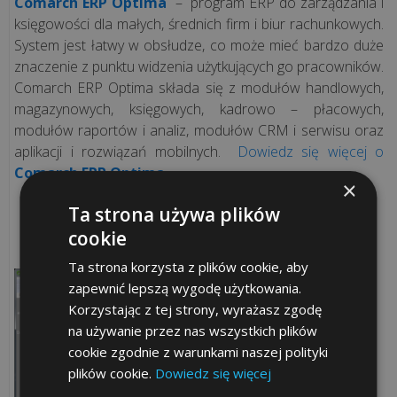
Comarch ERP Optima
– program ERP do zarządzania i
księgowości dla małych, średnich firm i biur rachunkowych.
System jest łatwy w obsłudze, co może mieć bardzo duże
znaczenie z punktu widzenia użytkujących go pracowników.
Comarch ERP Optima składa się z modułów handlowych,
magazynowych, księgowych, kadrowo – płacowych,
modułów raportów i analiz, modułów CRM i serwisu oraz
aplikacji i rozwiązań mobilnych.
Dowiedz się więcej o
Comarch ERP Optima
×
Ta strona używa plików
cookie
Ta strona korzysta z plików cookie, aby
zapewnić lepszą wygodę użytkowania.
Korzystając z tej strony, wyrażasz zgodę
na używanie przez nas wszystkich plików
cookie zgodnie z warunkami naszej polityki
plików cookie.
Dowiedz się więcej