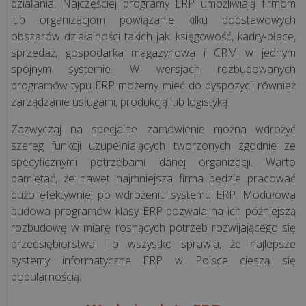
działania. Najczęściej programy ERP umożliwiają firmom
lub organizacjom powiązanie kilku podstawowych
Jednolity
obszarów działalności takich jak: księgowość, kadry-płace,
Plik
sprzedaż, gospodarka magazynowa i CRM w jednym
Kontrolny
spójnym systemie. W wersjach rozbudowanych
programów typu ERP możemy mieć do dyspozycji również
M/platform
zarządzanie usługami, produkcją lub logistyką.
Zazwyczaj na specjalne zamówienie można wdrożyć
szereg funkcji uzupełniających tworzonych zgodnie ze
specyficznymi potrzebami danej organizacji. Warto
BLOG
pamiętać, że nawet najmniejsza firma będzie pracować
O
dużo efektywniej po wdrożeniu systemu ERP. Modułowa
OPROGRAMOWANIU
budowa programów klasy ERP pozwala na ich późniejszą
rozbudowę w miarę rosnących potrzeb rozwijającego się
przedsiębiorstwa. To wszystko sprawia, że najlepsze
Czym
systemy informatyczne ERP w Polsce cieszą się
jest
popularnością.
i
jak