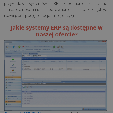
przykładów systemów ERP, zapoznanie się z ich
funkcjonalnościami, porównanie poszczególnych
Korzyści
rozwiązań i podjęcie racjonalnej decyzji.
z
aplikacji
Jakie systemy ERP są dostępne w
POSbistro
naszej ofercie?
na
urządzeniach
mobilnych
wszystkie
artykuły
>>