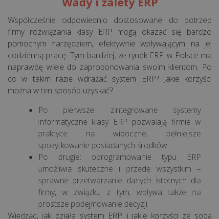
Wady i zalety ERP
działa
mechanizm
Współcześnie odpowiednio dostosowane do potrzeb
podzielonej
firmy rozwiązania klasy ERP mogą okazać się bardzo
pomocnym narzędziem, efektywnie wpływającym na jej
płatności
codzienną pracę. Tym bardziej, że rynek ERP w Polsce ma
(spli...
naprawdę wiele do zaproponowania swoim klientom. Po
co w takim razie wdrażać system ERP? Jakie korzyści
Jednolity
można w ten sposób uzyskać?
Plik
Kontrolny
Po pierwsze: zintegrowane systemy
na
informatyczne klasy ERP pozwalają firmie w
żądanie:
praktyce na widoczne, pełniejsze
Kompleksowy
spożytkowanie posiadanych środków.
przewodnik
Po drugie: oprogramowanie typu ERP
umożliwia skuteczne i przede wszystkim –
sprawne przetwarzanie danych istotnych dla
Jak
firmy, w związku z tym, wpływa także na
skutecznie
prostsze podejmowanie decyzji.
obniżyć
Wiedząc, jak działa system ERP i jakie korzyści ze sobą