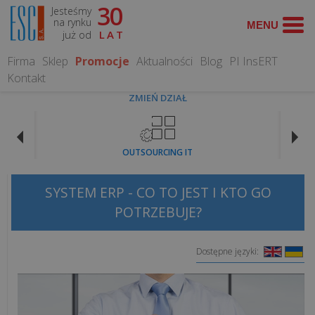
30
Jesteśmy
WYSZUKAJ
na rynku
już od
LAT
Firma
Sklep
Promocje
Aktualności
Blog
PI InsERT
Kontakt
ZMIEŃ DZIAŁ
OPROGRAMOWANIE
OUTSOURCING IT
Programy
dla
SYSTEM ERP - CO TO JEST I KTO GO
gastronomii
POTRZEBUJE?
Programy
Dostępne języki:
dla
hoteli
Systemy