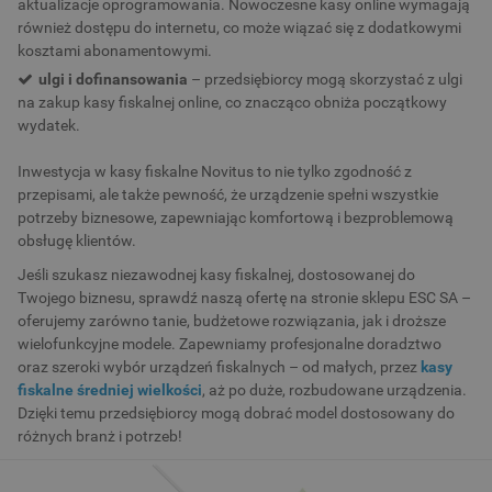
aktualizacje oprogramowania. Nowoczesne kasy online wymagają
również dostępu do internetu, co może wiązać się z dodatkowymi
kosztami abonamentowymi.
ulgi i dofinansowania
– przedsiębiorcy mogą skorzystać z ulgi
na zakup kasy fiskalnej online, co znacząco obniża początkowy
wydatek.
Inwestycja w kasy fiskalne Novitus to nie tylko zgodność z
przepisami, ale także pewność, że urządzenie spełni wszystkie
potrzeby biznesowe, zapewniając komfortową i bezproblemową
obsługę klientów.
Jeśli szukasz niezawodnej kasy fiskalnej, dostosowanej do
Twojego biznesu, sprawdź naszą ofertę na stronie sklepu ESC SA –
oferujemy zarówno tanie, budżetowe rozwiązania, jak i droższe
wielofunkcyjne modele. Zapewniamy profesjonalne doradztwo
oraz szeroki wybór urządzeń fiskalnych – od małych, przez
kasy
fiskalne średniej wielkości
, aż po duże, rozbudowane urządzenia.
Dzięki temu przedsiębiorcy mogą dobrać model dostosowany do
różnych branż i potrzeb!