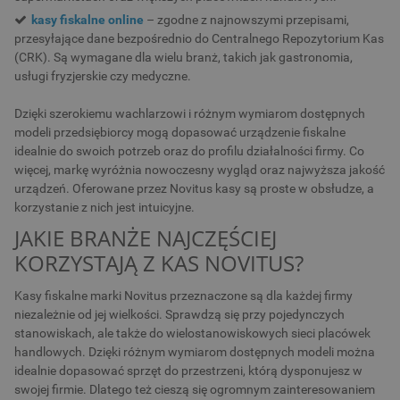
kasy fiskalne online
– zgodne z najnowszymi przepisami,
przesyłające dane bezpośrednio do Centralnego Repozytorium Kas
(CRK). Są wymagane dla wielu branż, takich jak gastronomia,
usługi fryzjerskie czy medyczne.
Dzięki szerokiemu wachlarzowi i różnym wymiarom dostępnych
modeli przedsiębiorcy mogą dopasować urządzenie fiskalne
idealnie do swoich potrzeb oraz do profilu działalności firmy. Co
więcej, markę wyróżnia nowoczesny wygląd oraz najwyższa jakość
urządzeń. Oferowane przez Novitus kasy są proste w obsłudze, a
korzystanie z nich jest intuicyjne.
JAKIE BRANŻE NAJCZĘŚCIEJ
KORZYSTAJĄ Z KAS NOVITUS?
Kasy fiskalne marki Novitus przeznaczone są dla każdej firmy
niezależnie od jej wielkości. Sprawdzą się przy pojedynczych
stanowiskach, ale także do wielostanowiskowych sieci placówek
handlowych. Dzięki różnym wymiarom dostępnych modeli można
idealnie dopasować sprzęt do przestrzeni, którą dysponujesz w
swojej firmie. Dlatego też cieszą się ogromnym zainteresowaniem