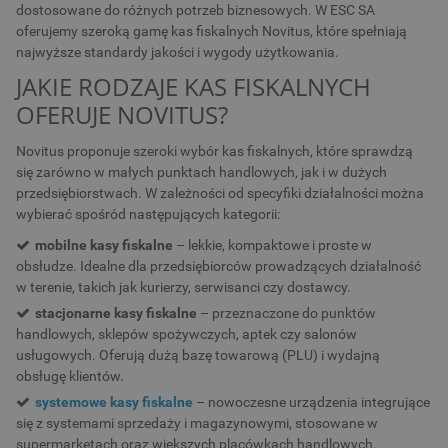
dostosowane do różnych potrzeb biznesowych. W ESC SA
oferujemy szeroką gamę kas fiskalnych Novitus, które spełniają
najwyższe standardy jakości i wygody użytkowania.
JAKIE RODZAJE KAS FISKALNYCH
OFERUJE NOVITUS?
Novitus proponuje szeroki wybór kas fiskalnych, które sprawdzą
się zarówno w małych punktach handlowych, jak i w dużych
przedsiębiorstwach. W zależności od specyfiki działalności można
wybierać spośród następujących kategorii:
mobilne kasy fiskalne
– lekkie, kompaktowe i proste w
obsłudze. Idealne dla przedsiębiorców prowadzących działalność
w terenie, takich jak kurierzy, serwisanci czy dostawcy.
stacjonarne kasy fiskalne
– przeznaczone do punktów
handlowych, sklepów spożywczych, aptek czy salonów
usługowych. Oferują dużą bazę towarową (PLU) i wydajną
obsługę klientów.
systemowe kasy fiskalne
– nowoczesne urządzenia integrujące
się z systemami sprzedaży i magazynowymi, stosowane w
supermarketach oraz większych placówkach handlowych.