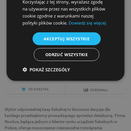
Korzystając z tej strony, wyrażasz zgodę
na używanie przez nas wszystkich plików
cookie zgodnie z warunkami naszej
polityki plików cookie.
Dowiedz się więcej
AKCEPTUJ WSZYSTKIE
NOVITUS NEXT PRO BUS GSM24
ODRZUĆ WSZYSTKIE
Cena netto
2 990,00 zł
POKAŻ SZCZEGÓŁY
3 090,00 zł
DO KOSZYKA
PORÓWNAJ
Wybór odpowiedniej kasy fiskalnej to kluczowa decyzja dla
każdego przedsiębiorcy prowadzącego sprzedaż detaliczną. Firma
Novitus, będąca jednym z liderów rynku urządzeń fiskalnych w
Polsce, oferuje nowoczesne i niezawodne rozwiązania