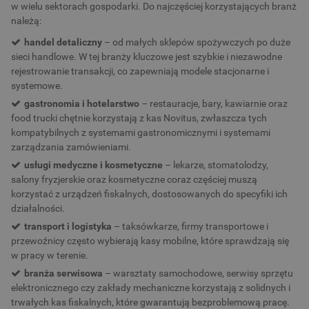
w wielu sektorach gospodarki. Do najczęściej korzystających branż
należą:
handel detaliczny
– od małych sklepów spożywczych po duże
sieci handlowe. W tej branży kluczowe jest szybkie i niezawodne
rejestrowanie transakcji, co zapewniają modele stacjonarne i
systemowe.
gastronomia i hotelarstwo
– restauracje, bary, kawiarnie oraz
food trucki chętnie korzystają z kas Novitus, zwłaszcza tych
kompatybilnych z systemami gastronomicznymi i systemami
zarządzania zamówieniami.
usługi medyczne i kosmetyczne
– lekarze, stomatolodzy,
salony fryzjerskie oraz kosmetyczne coraz częściej muszą
korzystać z urządzeń fiskalnych, dostosowanych do specyfiki ich
działalności.
transport i logistyka
– taksówkarze, firmy transportowe i
przewoźnicy często wybierają kasy mobilne, które sprawdzają się
w pracy w terenie.
branża serwisowa
– warsztaty samochodowe, serwisy sprzętu
elektronicznego czy zakłady mechaniczne korzystają z solidnych i
trwałych kas fiskalnych, które gwarantują bezproblemową pracę.