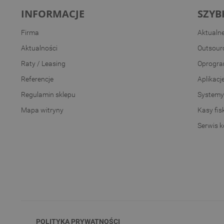
INFORMACJE
SZYB
Firma
Aktualn
Aktualności
Outsourc
Raty / Leasing
Oprogra
Referencje
Aplikacj
Regulamin sklepu
Systemy
Mapa witryny
Kasy fis
Serwis 
POLITYKA PRYWATNOŚCI