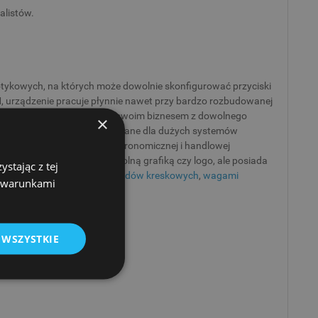
alistów.
dotykowych, na których może dowolnie skonfigurować przyciski
AM, urządzenie pracuje płynnie nawet przy bardzo rozbudowanej
ud masz pełną kontrolę nad swoim biznesem z dowolnego
×
 do tej pory było zarezerwowane dla dużych systemów
o na e-mail. Dla branży gastronomicznej i handlowej
nie drukuje paragony z dowolną grafiką czy logo, ale posiada
stając z tej
mi płatniczymi
,
czytnikami kodów kreskowych
,
wagami
z warunkami
 WSZYSTKIE