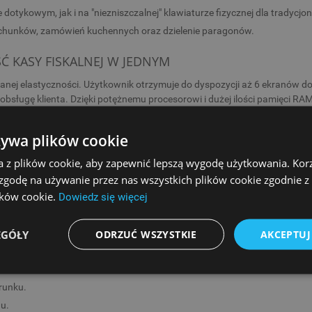
otykowym, jak i na "niezniszczalnej" klawiaturze fizycznej dla tradycjon
achunków, zamówień kuchennych oraz dzielenie paragonów.
 KASY FISKALNEJ W JEDNYM
ykanej elastyczności. Użytkownik otrzymuje do dyspozycji aż 6 ekranów 
 obsługę klienta. Dzięki potężnemu procesorowi i dużej ilości pamięci R
o centrum dowodzenia Twoim punktem sprzedaży.
Dzięki usłudze NoviClo
nitorować sprzedaż w czasie rzeczywistym oraz analizować raporty, co
żywa plików cookie
cję zewnętrznych aplikacji i wysyłanie danych o sprzedaży bezpośredni
drukujący typu "clamshell" (wrzuć i pracuj), który nie tylko błyskawicz
a z plików cookie, aby zapewnić lepszą wygodę użytkowania. Korzy
 gama złącz (USB, RS232, LAN), pozwalająca na podłączenie z
terminala
 zgodę na używanie przez nas wszystkich plików cookie zgodnie 
anowisko sprzedażowe.
lików cookie.
Dowiedz się więcej
om "parkowania" paragonów i obsługi stolików.
EGÓŁY
ODRZUĆ WSZYSTKIE
AKCEPTUJ
runku.
u.