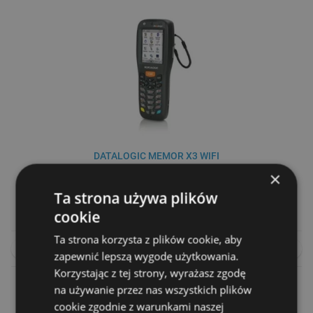
DATALOGIC MEMOR X3 WIFI
×
zapytaj o cenę
Ta strona używa plików
cookie
Ta strona korzysta z plików cookie, aby
NA ZAMÓWIENIE
PORÓWNAJ
zapewnić lepszą wygodę użytkowania.
Korzystając z tej strony, wyrażasz zgodę
na używanie przez nas wszystkich plików
cookie zgodnie z warunkami naszej