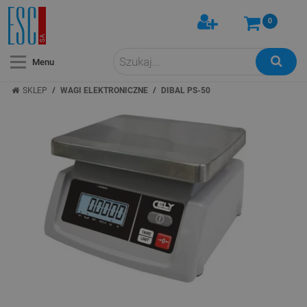
0
Menu
/
/
SKLEP
WAGI ELEKTRONICZNE
DIBAL PS-50