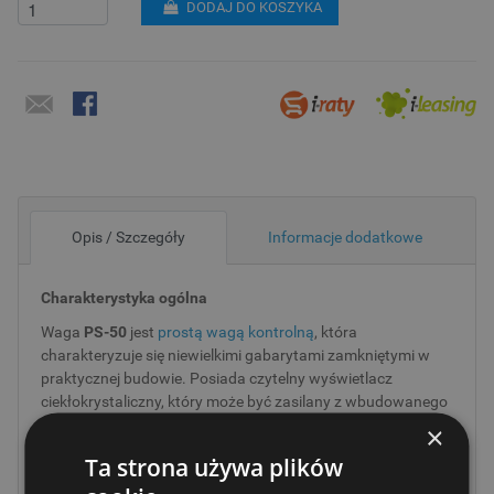
DODAJ DO KOSZYKA
Opis / Szczegóły
Informacje dodatkowe
Charakterystyka ogólna
Waga
PS-50
jest
prostą wagą kontrolną
, która
charakteryzuje się niewielkimi gabarytami zamkniętymi w
praktycznej budowie. Posiada czytelny wyświetlacz
ciekłokrystaliczny, który może być zasilany z wbudowanego
akumulatora pozwalającego na do 100 godzin pracy.
×
Przeznaczenie i zastosowanie
Ta strona używa plików
Waga jest dedykowana tam, gdzie głównym kryterium jest