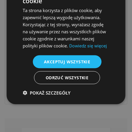
cookie
ograniczona powierzchnia blatu roboczego oraz wysokie
Ta strona korzysta z plików cookie, aby
wymagania dotyczące czasu pracy na baterii.
zapewnić lepszą wygodę użytkowania.
Cechy i zalety użytkowe
Korzystając z tej strony, wyrażasz zgodę
stabilny i odporny na drgania oraz przeciążenia układ
na używanie przez nas wszystkich plików
pomiarowy,
cookie zgodnie z warunkami naszej
duże, podświetlane wyświetlacze LCD,
polityki plików cookie.
Dowiedz się więcej
tarowanie w całym zakresie ważenia,
łatwość utrzymania w czystości,
AKCEPTUJ WSZYSTKIE
wbudowany akumulator zapewniający do 100 godzin
pracy bez zasilania sieciowego,
ODRZUĆ WSZYSTKIE
możliwość pracy w temperaturach ujemnych do -10° C,
niewielkie rozmiary.
POKAŻ SZCZEGÓŁY