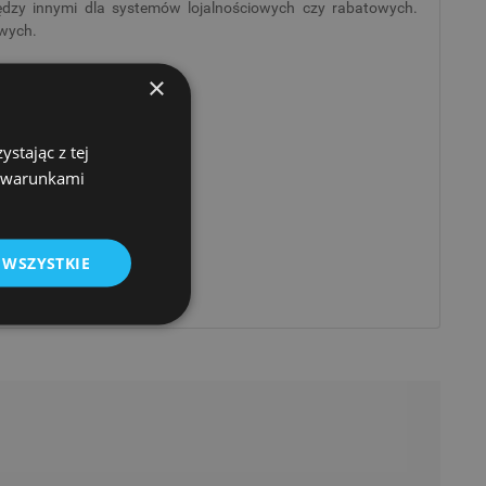
dzy innymi dla systemów lojalnościowych czy rabatowych.
owych.
×
stając z tej
z warunkami
 WSZYSTKIE