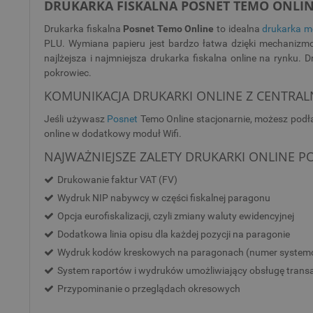
DRUKARKA FISKALNA POSNET TEMO ONLI
Drukarka fiskalna
Posnet Temo Online
to idealna
drukarka m
PLU. Wymiana papieru jest bardzo łatwa dzięki mechanizmow
najlżejsza i najmniejsza drukarka fiskalna online na ryn
pokrowiec.
KOMUNIKACJA DRUKARKI ONLINE Z CENTRAL
Jeśli używasz
Posnet
Temo Online stacjonarnie, możesz podł
online w dodatkowy moduł Wifi.
NAJWAŻNIEJSZE ZALETY DRUKARKI ONLINE P
Drukowanie faktur VAT (FV)
Wydruk NIP nabywcy w części fiskalnej paragonu
Opcja eurofiskalizacji, czyli zmiany waluty ewidencyjnej
Dodatkowa linia opisu dla każdej pozycji na paragonie
Wydruk kodów kreskowych na paragonach (numer system
System raportów i wydruków umożliwiający obsługę transak
Przypominanie o przeglądach okresowych