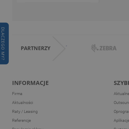
DLACZEGO MY?
PARTNERZY
INFORMACJE
SZYB
Firma
Aktualn
Aktualności
Outsourc
Raty / Leasing
Oprogra
Referencje
Aplikacj