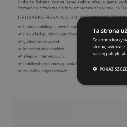
Drukarka fiskalna
Posnet Temo Online oferuje gamę
wydr
Szczególnie przydatna dla firm jest możliwość wydruku na Tem
DRUKARKA FISKALNA ONLINE
POSNET TEMO
handlu mobilnego, obwoźnego
Ta strona u
niewielkich punktóch handlowo-usługowych
Ta strona korzyst
gabinetów lekarskich
strony, wyrażasz
kancelarii adwokackich
naszej polityki p
sklepów internetowych
mobilnych systemów sprzedaży np. dystrybucji gazu
POKAŻ SZCZ
zakładów pogrzebowych