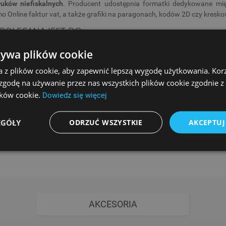
uków niefiskalnych
. Producent udostępnia formatki dedykowane mię
o Online faktur vat, a także grafiki na paragonach, kodów 2D czy kresk
POLECANA JEST DO:
żywa plików cookie
a z plików cookie, aby zapewnić lepszą wygodę użytkowania. Korzy
 zgodę na używanie przez nas wszystkich plików cookie zgodnie 
lików cookie.
Dowiedz się więcej
EGÓŁY
ODRZUĆ WSZYSTKIE
AKCEPTUJ
AKCESORIA