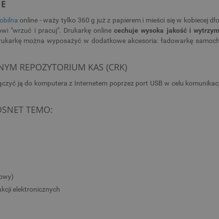
NE
obilna
online - waży tylko 360 g już z papierem i mieści się w kobiecej 
i "wrzuć i pracuj". Drukarkę online
cechuje wysoka jakość i wytrzy
ku. Drukarkę można wyposażyć w dodatkowe akcesoria: ładowarkę samoc
NYM REPOZYTORIUM KAS (CRK)
ączyć ją do komputera z Internetem poprzez port USB w celu komunikac
OSNET TEMO:
owy)
cji elektronicznych