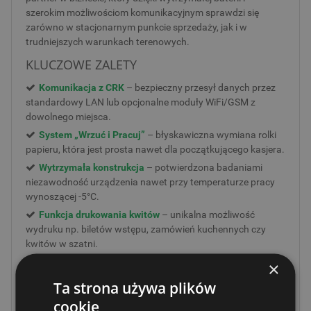
szerokim możliwościom komunikacyjnym sprawdzi się
zarówno w stacjonarnym punkcie sprzedaży, jak i w
trudniejszych warunkach terenowych.
KLUCZOWE ZALETY
Komunikacja z CRK
– bezpieczny przesył danych przez
standardowy LAN lub opcjonalne moduły WiFi/GSM z
dowolnego miejsca.
System „Wrzuć i Pracuj”
– błyskawiczna wymiana rolki
papieru, która jest prosta nawet dla początkującego kasjera.
Wytrzymała konstrukcja
– potwierdzona badaniami
niezawodność urządzenia nawet przy temperaturze pracy
wynoszącej -5°C.
Funkcja drukowania kwitów
– unikalna możliwość
wydruku np. biletów wstępu, zamówień kuchennych czy
kwitów w szatni.
Pojemna baza towarowa
– pamięć obsługująca do 60
×
000 kodów PLU pozwala na swobodne zarządzanie nawet
Ta strona używa plików
bardzo szerokim asortymentem.
cookie
Czytelne wyświetlacze
– 7-liniowy ekran operatora