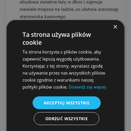
obudowa świetnie leży w dłoni i zajmuje
niewiele miejsca na ladzie, co ułatwia aranżację
stanowiska kasowego.
×
✓
Zwiększona wytrzymałość
– wzmocniona
Ta strona używa plików
konstrukcja oraz specjalna ramka wokół
cookie
wyświetlacza chronią urządzenie przed
uszkodzeniami i zarysowaniami.
Ta strona korzysta z plików cookie, aby
zapewnić lepszą wygodę użytkowania.
✓
Wygoda klienta
– powiększone, czytelne
Korzystając z tej strony, wyrażasz zgodę
klawisze ułatwiają bezbłędne wprowadzanie
na używanie przez nas wszystkich plików
kodu PIN, co skraca czas obsługi przy kasie.
cookie zgodnie z warunkami naszej
✓
Prosta integracja
– szybkie i bezproblemowe
polityki plików cookie.
Dowiedz się więcej
połączenie z komputerami PC, kasami
fiskalnymi i terminalami poprzez port szeregowy
AKCEPTUJ WSZYSTKIE
lub USB.
✓
Bezpieczeństwo transakcji
– możliwość
ODRZUĆ WSZYSTKIE
zastosowania opcjonalnej osłony klawiatury