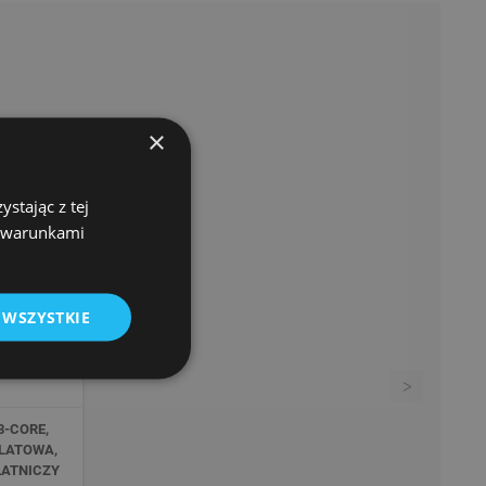
×
stając z tej
z warunkami
 WSZYSTKIE
>
Next
8-CORE,
BLATOWA,
ŁATNICZY