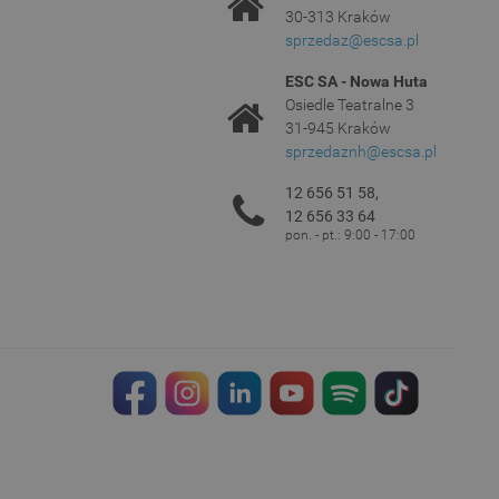
30-313 Kraków
sprzedaz@escsa.pl
ESC SA - Nowa Huta
Osiedle Teatralne 3
31-945 Kraków
sprzedaznh@escsa.pl
12 656 51 58,
12 656 33 64
pon. - pt.: 9:00 - 17:00