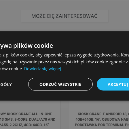
MOŻE CIĘ ZAINTERESOWAĆ
żywa plików cookie
a z plików cookie, aby zapewnić lepszą wygodę użytkowania. Korzy
 zgodę na używanie przez nas wszystkich plików cookie zgodnie 
lików cookie.
Dowiedz się więcej
EGÓŁY
ODRZUĆ WSZYSTKIE
AKCEPTUJ
WY KIOSK CRANE ALL-IN-ONE
KIOSK CRANE-F ANDROID 13, 
13 GMS, 8-CORE, DUAL*A78 AND
4GB+64GB, 16", OBUDOWA NA
A55, 2.2GHZ, 4GB+64GB, 16"
PODSTAWKA POD TERMINAL P