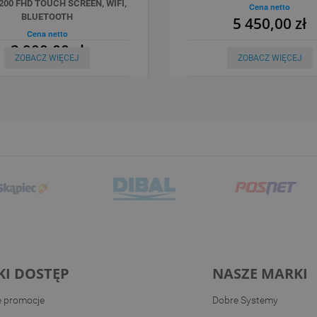
200 FHD TOUCH SCREEN, WIFI,
Cena netto
BLUETOOTH
5 450,00 zł
Cena netto
2 900,00 zł
ZOBACZ WIĘCEJ
ZOBACZ WIĘCEJ
KI DOSTĘP
NASZE MARKI
e promocje
Dobre Systemy