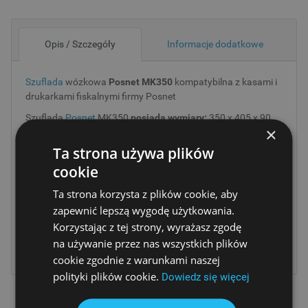
Opis / Szczegóły
Informacje dodatkowe
Szuflada
wózkowa
Posnet MK350
kompatybilna z kasami i
drukarkami fiskalnymi firmy Posnet
Szuflada
Posnet
MK350
posiada wymiary:
350 x 405 x 90
×
mm.
Ta strona używa plików
W środku znajdują się
4 przegrody
z dociskami na banknoty
cookie
i
8 przedziałów
na bilon, które można dowolnie
konfigurować.
Ta strona korzysta z plików cookie, aby
Model jest wyposażony w podwójną szczelinę wrzutową.
zapewnić lepszą wygodę użytkowania.
Złącze RJ 12
Korzystając z tej strony, wyrażasz zgodę
na używanie przez nas wszystkich plików
Sterownie impulsem o napieciu 6V i 24V
cookie zgodnie z warunkami naszej
polityki plików cookie.
Dowiedz się więcej