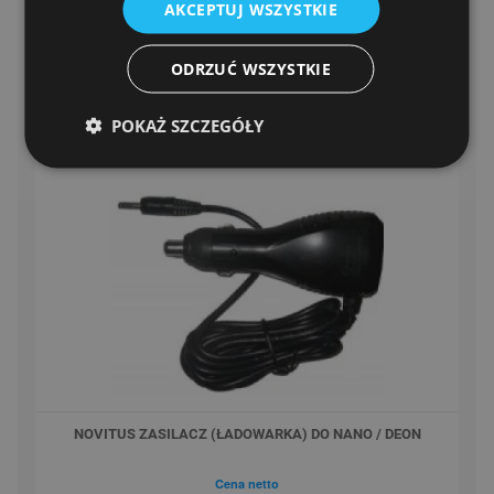
AKCEPTUJ WSZYSTKIE
PODOBNE PRODUKTY
ODRZUĆ WSZYSTKIE
POKAŻ SZCZEGÓŁY
NOVITUS ZASILACZ (ŁADOWARKA) DO NANO / DEON
Cena netto