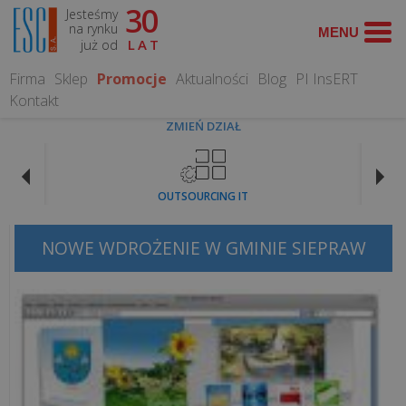
30
Jesteśmy
WYSZUKAJ
na rynku
już od
LAT
Firma
Sklep
Promocje
Aktualności
Blog
PI InsERT
Kontakt
ZMIEŃ DZIAŁ
CO
MOŻEMY
OUTSOURCING IT
DLA
CIEBIE
ZROBIĆ?
NOWE WDROŻENIE W GMINIE SIEPRAW
Obsługa
informatyczna
Serwis
Komputerowy