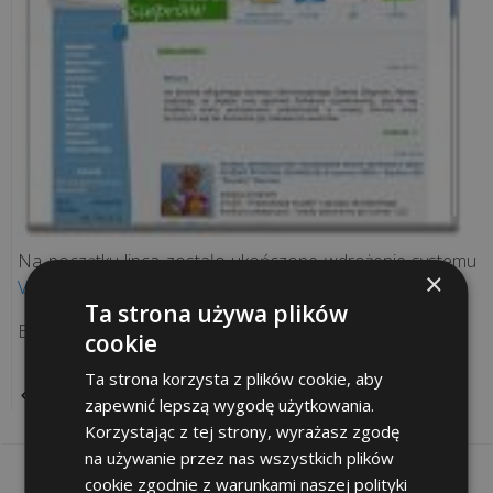
Rozwiązania
sieciowe
Doradztwo
IT
Projekty
Na początku lipca zostało ukończone wdrożenie systemu
informatyczne
×
VelaCMS
w Gminie Siepraw.
Ta strona używa plików
Audyt
Efekty naszej pracy można zobaczyć na
www.siepraw.pl
.
cookie
legalności
Ta strona korzysta z plików cookie, aby
POWRÓT
zapewnić lepszą wygodę użytkowania.
Inwentaryzacja
Korzystając z tej strony, wyrażasz zgodę
komputerów
na używanie przez nas wszystkich plików
cookie zgodnie z warunkami naszej polityki