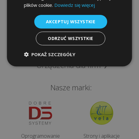
Informacje
e-
plików cookie.
Dowiedz się więcej
podpis
Szybki dostęp
AKCEPTUJ WSZYSTKIE
Procedura
Sklep
gwarancyjna
ODRZUĆ WSZYSTKIE
Programy
POKAŻ SZCZEGÓŁY
KONTAKT
Urządzenia dla firm
kontaktuj
Nasze marki:
ię
ami:
48
2
56
Oprogramowanie
Strony i aplikacje
1