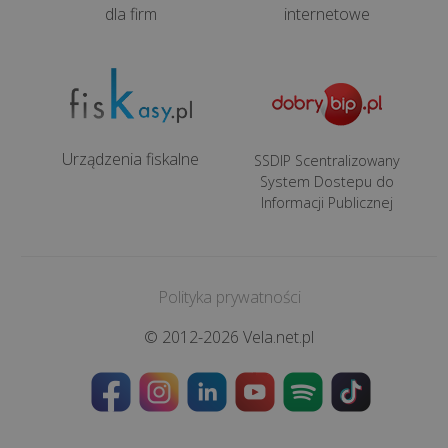
dla firm
internetowe
8
NAJPOPULARNIEJSZE
Co
Urządzenia fiskalne
SSDIP Scentralizowany
to
System Dostepu do
Informacji Publicznej
jest
outsourcing
IT
i
Polityka prywatności
dlaczego
jego
© 2012-2026 Vela.net.pl
zastosowanie
to
do...