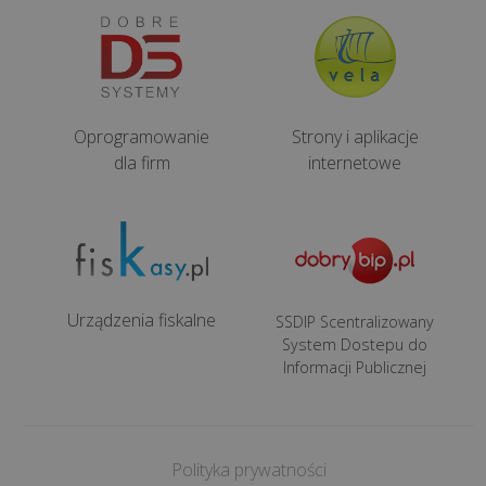
8
NAJPOPULARNIEJSZE
Oprogramowanie
Strony i aplikacje
dla firm
internetowe
Co
to
jest
outsourcing
IT
i
Urządzenia fiskalne
SSDIP Scentralizowany
dlaczego
System Dostepu do
jego
Informacji Publicznej
zastosowanie
to
do...
Polityka prywatności