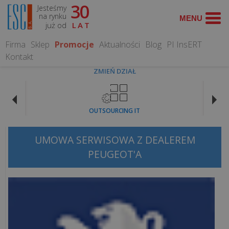
30
Jesteśmy
WYSZUKAJ
na rynku
już od
LAT
Firma
Sklep
Promocje
Aktualności
Blog
PI InsERT
Kontakt
ZMIEŃ DZIAŁ
CO
MOŻEMY
OUTSOURCING IT
DLA
CIEBIE
ZROBIĆ?
UMOWA SERWISOWA Z DEALEREM
PEUGEOT'A
Obsługa
informatyczna
Serwis
Komputerowy