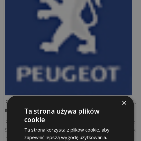
Rozwiązania
sieciowe
Doradztwo
IT
Projekty
informatyczne
Audyt
legalności
×
Podpisaliśmy nową umowę dotyczącą pełnego serwsiu
informatycznego.
Ta strona używa plików
Inwentaryzacja
cookie
Prace rozpoczynamy z poczatkiem miesiaca sierpnia.
komputerów
Ta strona korzysta z plików cookie, aby
Stroną umowy jest sprzedawca smochodów marki
zapewnić lepszą wygodę użytkowania.
Peugeot firma Antoniak Auto.