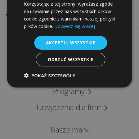
e-
Korzystając z tej strony, wyrażasz zgodę
podpis
na używanie przez nas wszystkich plików
POWRÓT
cookie zgodnie z warunkami naszej polityki
plików cookie.
Dowiedz się więcej
Procedura
gwarancyjna
Informacje
AKCEPTUJ WSZYSTKIE
Szybki dostęp
ODRZUĆ WSZYSTKIE
KONTAKT
Sklep
POKAŻ SZCZEGÓŁY
kontaktuj
ię
Programy
ami:
Urządzenia dla firm
48
2
Nasze marki:
56
1