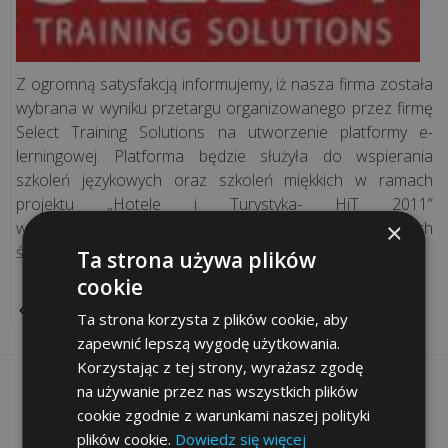
Rozwiązania
sieciowe
Z ogromną satysfakcją informujemy, iż nasza firma została
wybrana w wyniku przetargu organizowanego przez firmę
Select Training Solutions na utworzenie platformy e-
Doradztwo
lerningowej. Platforma będzie służyła do wspierania
IT
szkoleń językowych oraz szkoleń miękkich w ramach
projektu „Hotele i Turystyka- HiT 2011”
Projekty
wspołfinansowanego przez Unie Europejska w ramach
×
informatyczne
środkow Europejskiego Funduszu Społecznego.
Ta strona używa plików
cookie
Audyt
POWRÓT
legalności
Ta strona korzysta z plików cookie, aby
zapewnić lepszą wygodę użytkowania.
Korzystając z tej strony, wyrażasz zgodę
Inwentaryzacja
na używanie przez nas wszystkich plików
Informacje
komputerów
cookie zgodnie z warunkami naszej polityki
plików cookie.
Dowiedz się więcej