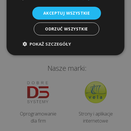
Szybki dostęp
e-
podpis
AKCEPTUJ WSZYSTKIE
Sklep
Procedura
ODRZUĆ WSZYSTKIE
Programy
gwarancyjna
POKAŻ SZCZEGÓŁY
Urządzenia dla firm
KONTAKT
Nasze marki:
kontaktuj
ię
ami:
48
2
Oprogramowanie
Strony i aplikacje
dla firm
internetowe
56
1