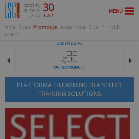
30
Jesteśmy
WYSZUKAJ
na rynku
już od
LAT
Firma
Sklep
Promocje
Aktualności
Blog
PI InsERT
Kontakt
ZMIEŃ DZIAŁ
CO
MOŻEMY
OUTSOURCING IT
DLA
CIEBIE
ZROBIĆ?
PLATFORMA E-LEARNING DLA SELECT
TRAINING SOLUTIONS
Obsługa
informatyczna
Serwis
Komputerowy