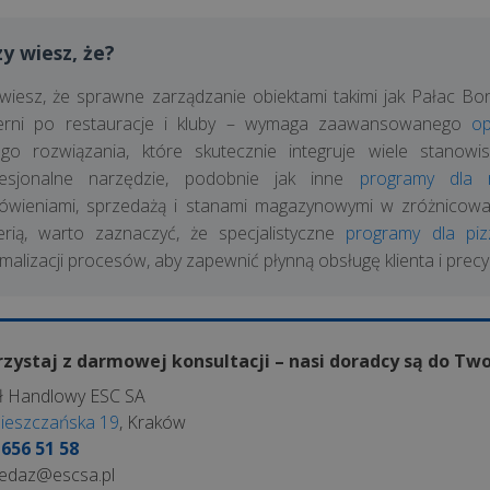
zy wiesz, że?
wiesz, że sprawne zarządzanie obiektami takimi jak Pałac Bo
ierni po restauracje i kluby – wymaga zaawansowanego
o
iego rozwiązania, które skutecznie integruje wiele stano
fesjonalne narzędzie, podobnie jak inne
programy dla r
wieniami, sprzedażą i stanami magazynowymi w zróżnicowan
erią, warto zaznaczyć, że specjalistyczne
programy dla pizz
malizacji procesów, aby zapewnić płynną obsługę klienta i precyz
zystaj z darmowej konsultacji – nasi doradcy są do Two
ł Handlowy ESC SA
Mieszczańska 19
, Kraków
 656 51 58
edaz@escsa.pl