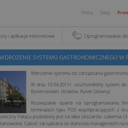
Firma
Sklep
Pro
ony i aplikacje internetowe
Oprogramowanie dla
WDROŻENIE SYSTEMU GASTRONOMICZNEGO W 
Wdrożenie sysremu do zarządzania gastronomi
W dniu 10.04.2011r. uruchomiliśmy system d
Bonerowskim (Kraków, Rynek Główny).
Rozwiązanie oparte na oprogramowaniu fi
terminalach typu POS współpracujących z
dru
omiczny Pałacu podzielony jest na kilka obszarów: cukiernia (3
stanowiska). Całość zarządzana ze stanosisk managerskich na ter