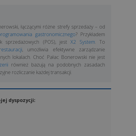
nerowski, łączącymi różne strefy sprzedaży – od
programowania gastronomicznego
? Przykładem
wisk sprzedażowych (POS), jest
X2 System
. To
estauracji
, umożliwia efektywne zarządzanie
ych lokalach. Choć Pałac Bonerowski nie jest
erii
również bazują na podobnych zasadach
yjne rozliczanie każdej transakcji.
jej dyspozycji: