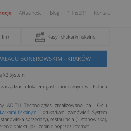
mocje
Aktualności
Blog
PI InsERT
Kontakt
 firm
Kasy i drukarki fiskalne
PAŁACU BONEROWSKIM - KRAKÓW
ą X2 System.
o zarządzania lokalem gastronomicznym w Pałacu
rmy ADITH Technologies zrealizowano na 6-ciu
karkami fiskalnymi
i drukarkami zamówień. System
 stanowiska sprzedaży), restauracja (1 stanowisko),
enie obiektu jak i zdalnie poprzez internet.