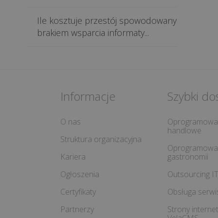
Ile kosztuje przestój spowodowany
brakiem wsparcia informaty...
Informacje
Szybki do
O nas
Oprogramowa
handlowe
Struktura organizacyjna
Oprogramowan
Kariera
gastronomii
Ogłoszenia
Outsourcing I
Certyfikaty
Obsługa serw
Partnerzy
Strony intern