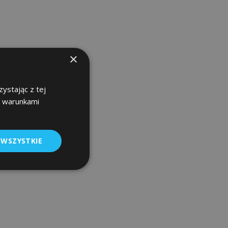
×
ystając z tej
z warunkami
 WSZYSTKIE