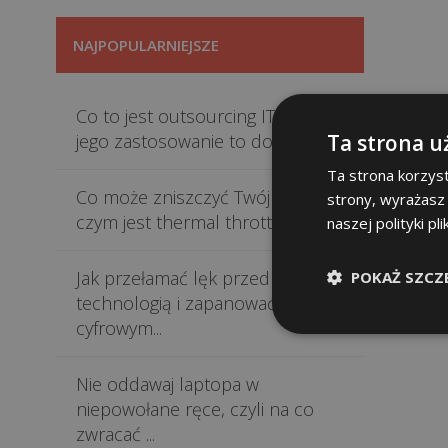
NAJPOPULARNIEJSZE
Co to jest outsourcing IT i dlaczego
Ta strona u
jego zastosowanie to do...
Ta strona korzyst
Co może zniszczyć Twój sprzęt i
strony, wyrażasz
czym jest thermal throttling...
naszej polityki pl
Jak przełamać lęk przed
POKAŻ SZCZ
technologią i zapanować nad
cyfrowym...
Nie oddawaj laptopa w
niepowołane ręce, czyli na co
zwracać ...