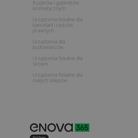
fryzjerów i gabinetów
kosmetycznych
Urządzenia fiskalne dla
kancelarii i radców
prawnych
Urządzenia dla
budowlańców
Urządzenia fiskalne dla
siłowni
Urządzenia fiskalne dla
małych sklepów