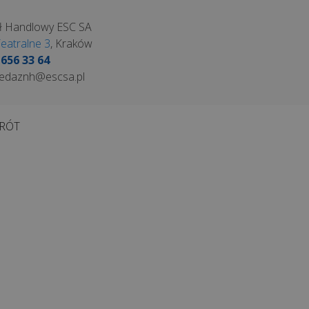
ł Handlowy ESC SA
Teatralne 3
, Kraków
 656 33 64
edaznh@escsa.pl
RÓT