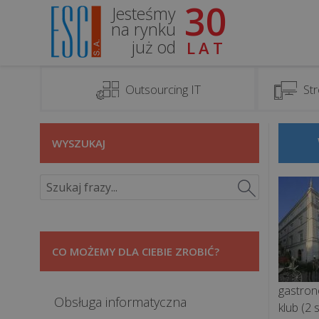
30
Jesteśmy
na rynku
już od
LAT
Outsourcing IT
Str
WYSZUKAJ
CO MOŻEMY DLA CIEBIE ZROBIĆ?
gastron
Obsługa informatyczna
klub (2 