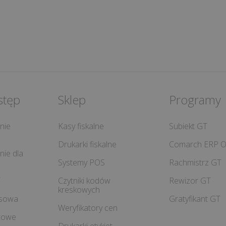
stęp
Sklep
Programy
nie
Kasy fiskalne
Subiekt GT
Drukarki fiskalne
Comarch ERP O
ie dla
Systemy POS
Rachmistrz GT
T
Czytniki kodów
Rewizor GT
kreskowych
isowa
Gratyfikant GT
Weryfikatory cen
etowe