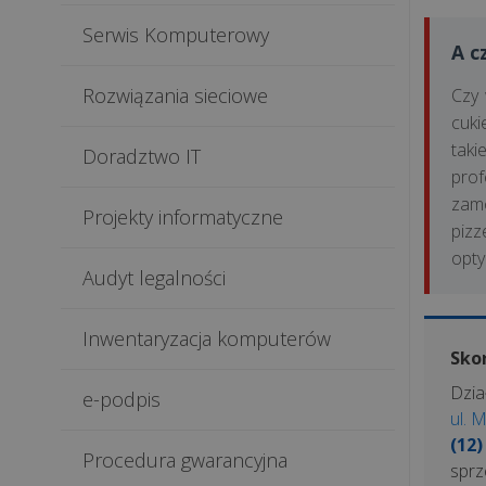
Serwis Komputerowy
A c
Rozwiązania sieciowe
Czy 
cuk
tak
Doradztwo IT
pro
zamó
Projekty informatyczne
pizz
opty
Audyt legalności
Inwentaryzacja komputerów
Skor
Dzia
e-podpis
ul. 
(12)
Procedura gwarancyjna
sprz