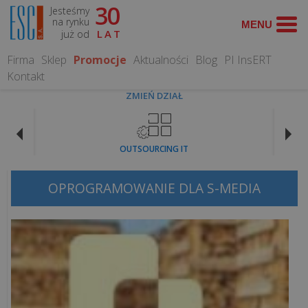
30
Jesteśmy
WYSZUKAJ
na rynku
już od
LAT
Firma
Sklep
Promocje
Aktualności
Blog
PI InsERT
Kontakt
ZMIEŃ DZIAŁ
CO
MOŻEMY
OUTSOURCING IT
DLA
CIEBIE
ZROBIĆ?
OPROGRAMOWANIE DLA S-MEDIA
Obsługa
informatyczna
Serwis
Komputerowy