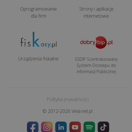
8
Oprogramowanie
Strony i aplikacje
dla firm
internetowe
NAJPOPULARNIEJSZE
Co
to
Urządzenia fiskalne
SSDIP Scentralizowany
jest
System Dostepu do
outsourcing
Informacji Publicznej
IT
i
dlaczego
jego
Polityka prywatności
zastosowanie
© 2012-2026 Vela.net.pl
to
do...