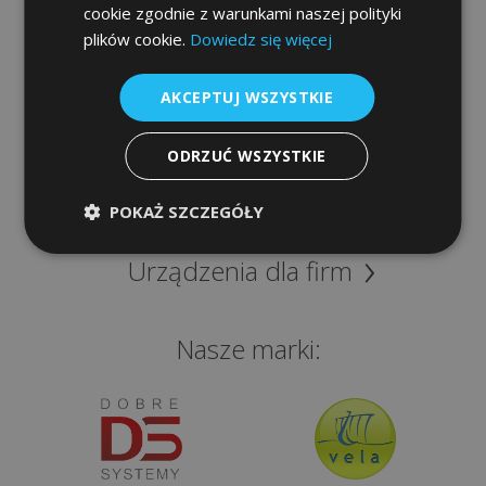
e-
cookie zgodnie z warunkami naszej polityki
podpis
Informacje
plików cookie.
Dowiedz się więcej
Szybki dostęp
Procedura
AKCEPTUJ WSZYSTKIE
gwarancyjna
Sklep
ODRZUĆ WSZYSTKIE
Programy
POKAŻ SZCZEGÓŁY
KONTAKT
Urządzenia dla firm
kontaktuj
ię
Nasze marki:
ami:
48
2
56
1