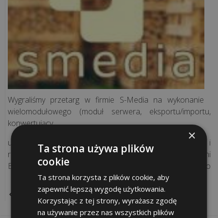
Rozwiązania
sieciowe
Doradztwo
IT
Wygraliśmy przetarg w firmie S-Media na wykonanie
Projekty
wielomodułowego (moduł serwera, eksportu/importu,
informatyczne
konwertujący,
×
uwierzytelniający i autoryzujący, udostępniania danych i
Audyt
Ta strona używa plików
raportujący ) oprogramowania zarządzającego procesami
legalności
cookie
B2B. Wartość kontraktu opiewa na kwotę 282 000 zł netto
Ta strona korzysta z plików cookie, aby
Inwentaryzacja
zapewnić lepszą wygodę użytkowania.
POWRÓT
komputerów
Korzystając z tej strony, wyrażasz zgodę
na używanie przez nas wszystkich plików