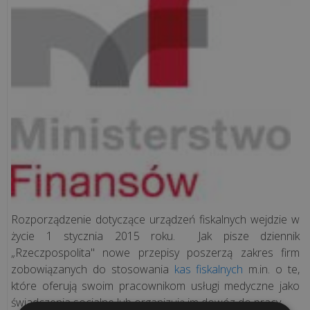
Rozwiązania
sieciowe
Doradztwo
IT
Projekty
informatyczne
Audyt
Rozporządzenie dotyczące urządzeń fiskalnych wejdzie w
legalności
życie 1 stycznia 2015 roku. Jak pisze dziennik
„Rzeczpospolita" nowe przepisy poszerzą zakres firm
Inwentaryzacja
zobowiązanych do stosowania
kas fiskalnych
m.in. o te,
komputerów
które oferują swoim pracownikom usługi medyczne jako
świadczenia socjalne lub organizują im dowóz do pracy.