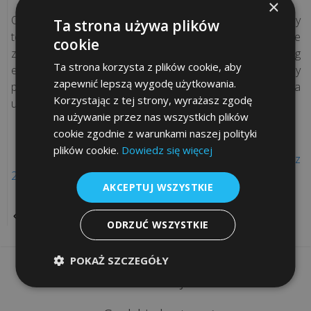
×
e-
Owo rozporządzenie może objąć również firmy
Ta strona używa plików
podpis
telekomunikacyjne: „Obowiązek może dotyczyć nie tyle
cookie
zwykłych rozmów telefonicznych, ile rozmaitych usług
Procedura
Ta strona korzysta z plików cookie, aby
elektronicznych. Klasycznym przykładem są esemesy
gwarancyjna
zapewnić lepszą wygodę użytkowania.
premium, stosowane np. do opłat za parkingi i bilety czy za
Korzystając z tej strony, wyrażasz zgodę
usługi wróżbiarskie".
na używanie przez nas wszystkich plików
cookie zgodnie z warunkami naszej polityki
KONTAKT
plików cookie.
Dowiedz się więcej
Rozporządzenie Ministra Finansów (projekt z
22.07.2014r)
kontaktuj
AKCEPTUJ WSZYSTKIE
ię
POWRÓT
ODRZUĆ WSZYSTKIE
ami:
48
POKAŻ SZCZEGÓŁY
2
Informacje
56
1