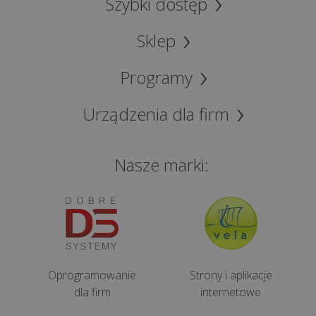
Szybki dostęp
8
Sklep
NAJPOPULARNIEJSZE
Programy
Urządzenia dla firm
Co
to
jest
Nasze marki:
outsourcing
IT
i
dlaczego
jego
zastosowanie
to
Oprogramowanie
Strony i aplikacje
do...
dla firm
internetowe