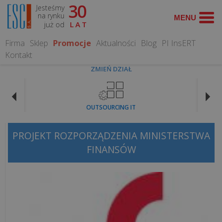
30
Jesteśmy
WYSZUKAJ
na rynku
już od
LAT
Firma
Sklep
Promocje
Aktualności
Blog
PI InsERT
Kontakt
ZMIEŃ DZIAŁ
CO
MOŻEMY
OUTSOURCING IT
DLA
CIEBIE
ZROBIĆ?
PROJEKT ROZPORZĄDZENIA MINISTERSTWA
FINANSÓW
Obsługa
informatyczna
Serwis
Komputerowy