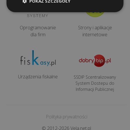
POKAŻ SZCZEGÓŁY
e-
podpis
Procedura
Oprogramowanie
Strony i aplikacje
gwarancyjna
dla firm
internetowe
KONTAKT
kontaktuj
Urządzenia fiskalne
SSDIP Scentralizowany
ię
System Dostepu do
Informacji Publicznej
ami:
48
2
Polityka prywatności
56
© 2012-2026 Vela.net.pl
1