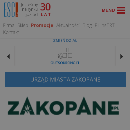
30
Jesteśmy
WYSZUKAJ
na rynku
już od
LAT
Firma
Sklep
Promocje
Aktualności
Blog
PI InsERT
Kontakt
ZMIEŃ DZIAŁ
CO
MOŻEMY
OUTSOURCING IT
DLA
CIEBIE
ZROBIĆ?
URZĄD MIASTA ZAKOPANE
Obsługa
informatyczna
Serwis
Komputerowy