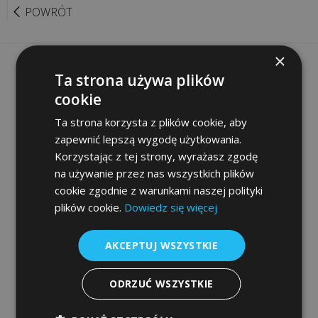
POWRÓT
Rozwiązania
sieciowe
×
Informacje
Ta strona używa plików
Doradztwo
cookie
Szybki dostęp
IT
Ta strona korzysta z plików cookie, aby
zapewnić lepszą wygodę użytkowania.
Sklep
Projekty
Korzystając z tej strony, wyrażasz zgodę
informatyczne
na używanie przez nas wszystkich plików
Programy
cookie zgodnie z warunkami naszej polityki
plików cookie.
Dowiedz się więcej
Audyt
Urządzenia dla firm
legalności
AKCEPTUJ WSZYSTKIE
Inwentaryzacja
Nasze marki:
komputerów
ODRZUĆ WSZYSTKIE