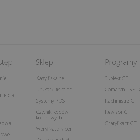
stęp
Sklep
Programy
nie
Kasy fiskalne
Subiekt GT
Drukarki fiskalne
Comarch ERP O
ie dla
Systemy POS
Rachmistrz GT
T
Czytniki kodów
Rewizor GT
kreskowych
isowa
Gratyfikant GT
Weryfikatory cen
etowe