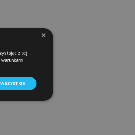
×
ystając z tej
z warunkami
 WSZYSTKIE