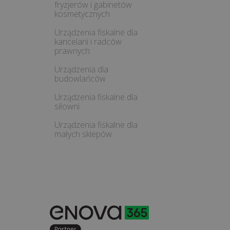
fryzjerów i gabinetów
kosmetycznych
Urządzenia fiskalne dla
kancelarii i radców
prawnych
Urządzenia dla
budowlańców
Urządzenia fiskalne dla
siłowni
Urządzenia fiskalne dla
małych sklepów