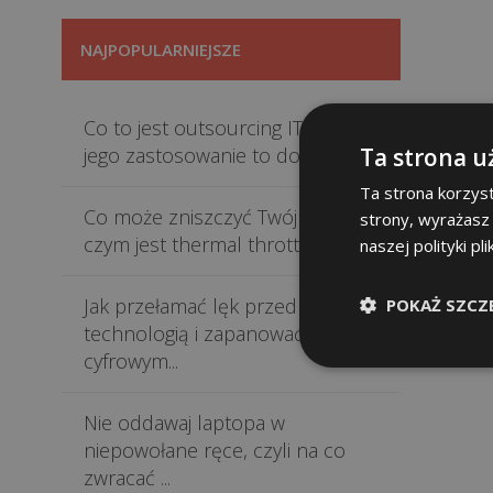
NAJPOPULARNIEJSZE
Co to jest outsourcing IT i dlaczego
Ta strona u
jego zastosowanie to do...
Ta strona korzyst
Co może zniszczyć Twój sprzęt i
strony, wyrażasz
czym jest thermal throttling...
naszej polityki pl
Jak przełamać lęk przed
POKAŻ SZCZ
technologią i zapanować nad
cyfrowym...
Nie oddawaj laptopa w
niepowołane ręce, czyli na co
zwracać ...