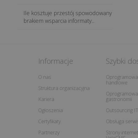
Ile kosztuje przestój spowodowany
brakiem wsparcia informaty...
Informacje
Szybki do
O nas
Oprogramowa
handlowe
Struktura organizacyjna
Oprogramowan
Kariera
gastronomii
Ogłoszenia
Outsourcing I
Certyfikaty
Obsługa serw
Partnerzy
Strony intern