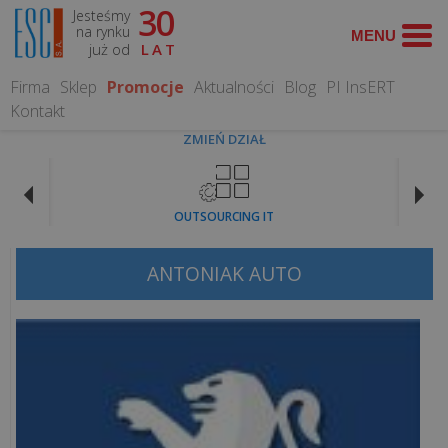
30
Jesteśmy
WYSZUKAJ
na rynku
już od
LAT
Firma
Sklep
Promocje
Aktualności
Blog
PI InsERT
Kontakt
ZMIEŃ DZIAŁ
CO
MOŻEMY
OUTSOURCING IT
DLA
CIEBIE
ZROBIĆ?
ANTONIAK AUTO
Obsługa
informatyczna
Serwis
Komputerowy