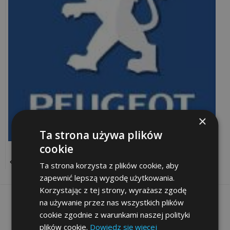
Rozwiązania
sieciowe
Doradztwo
IT
Projekty
×
informatyczne
Ta strona używa plików
cookie
Audyt
POWRÓT
legalności
Ta strona korzysta z plików cookie, aby
zapewnić lepszą wygodę użytkowania.
Korzystając z tej strony, wyrażasz zgodę
Inwentaryzacja
na używanie przez nas wszystkich plików
Informacje
komputerów
cookie zgodnie z warunkami naszej polityki
plików cookie.
Dowiedz się więcej