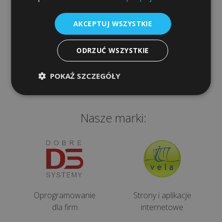
Szybki dostęp
e-
podpis
AKCEPTUJ WSZYSTKIE
Sklep
Procedura
ODRZUĆ WSZYSTKIE
Programy
gwarancyjna
POKAŻ SZCZEGÓŁY
Urządzenia dla firm
KONTAKT
Nasze marki:
kontaktuj
ię
ami:
48
2
Oprogramowanie
Strony i aplikacje
56
dla firm
internetowe
1