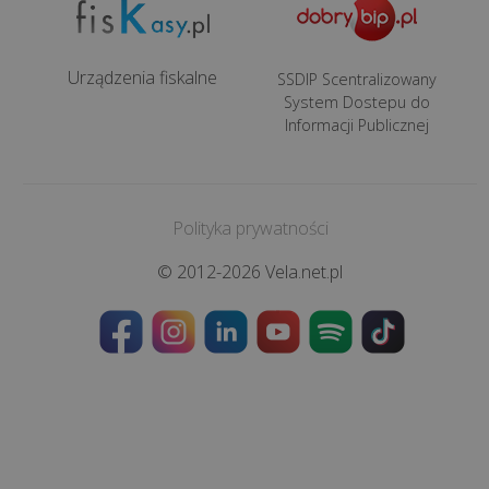
zapanować
nad
cyfrowym...
Urządzenia fiskalne
SSDIP Scentralizowany
System Dostepu do
Nie
Informacji Publicznej
oddawaj
laptopa
w
niepowołane
Polityka prywatności
ręce,
© 2012-2026 Vela.net.pl
czyli
na
co
zwracać
...
Ile
kosztuje