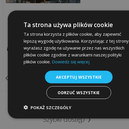
8
Ta strona używa plików cookie
NAJPOPULARNIEJSZE
Ta strona korzysta z plików cookie, aby zapewnić
lepszą wygodę użytkowania. Korzystając z tej strony
Co
wyrażasz zgodę na używanie przez nas wszystkich
to
plików cookie zgodnie z warunkami naszej polityki
jest
plików cookie.
Dowiedz się więcej
outsourcing
IT
AKCEPTUJ WSZYSTKIE
POWRÓT
i
dlaczego
ODRZUĆ WSZYSTKIE
jego
Informacje
zastosowanie
POKAŻ SZCZEGÓŁY
to
do...
Szybki dostęp