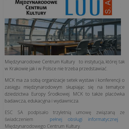
Rozwiązania
sieciowe
Doradztwo
IT
Projekty
Międzynarodowe Centrum Kultury to instytucja, której tak
w Krakowie jak i w Polsce nie trzeba przedstawiać.
informatyczne
MCK ma za sobą organizacje setek wystaw i konferencji o
Audyt
zasięgu międzynarodowym skupiając się na tematyce
legalności
dziedzictwa Europy Środkowej. MCK to także placówka
badawcza, edukacyjna i wydawnicza.
Inwentaryzacja
ESC SA podpisało trzyletnią umowę związaną ze
komputerów
świadczeniem
pełnej obsługi informatycznej
Międzynarodowego Centrum Kultury.