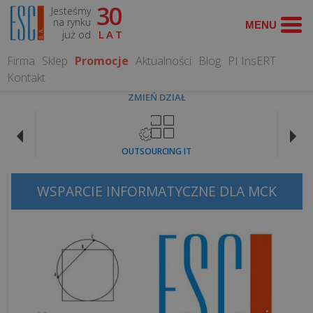
30
Jesteśmy
WYSZUKAJ
na rynku
już od
LAT
Firma
Sklep
Promocje
Aktualności
Blog
PI InsERT
Kontakt
ZMIEŃ DZIAŁ
CO
MOŻEMY
OUTSOURCING IT
DLA
CIEBIE
ZROBIĆ?
WSPARCIE INFORMATYCZNE DLA MCK
Obsługa
informatyczna
Serwis
Komputerowy