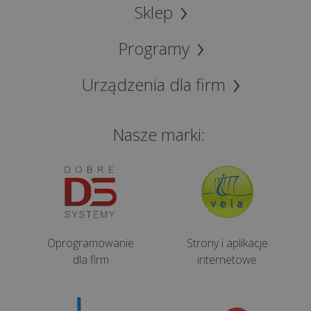
Sklep
Co
może
Programy
zniszczyć
Twój
sprzęt
Urządzenia dla firm
i
czym
Nasze marki:
jest
thermal
throttling...
Jak
przełamać
lęk
Oprogramowanie
Strony i aplikacje
przed
dla firm
internetowe
technologią
i