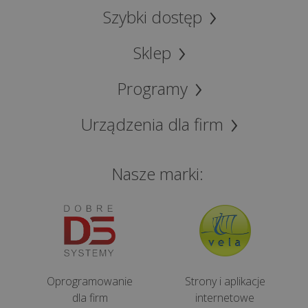
Co
Szybki dostęp
może
zniszczyć
Sklep
Twój
sprzęt
Programy
i
czym
Urządzenia dla firm
jest
thermal
throttling...
Nasze marki:
Jak
przełamać
lęk
przed
technologią
Oprogramowanie
Strony i aplikacje
i
dla firm
internetowe