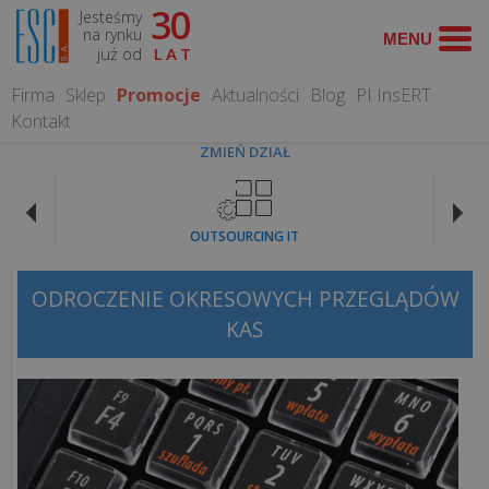
30
Jesteśmy
WYSZUKAJ
na rynku
już od
LAT
Firma
Sklep
Promocje
Aktualności
Blog
PI InsERT
Kontakt
ZMIEŃ DZIAŁ
CO
MOŻEMY
OUTSOURCING IT
DLA
CIEBIE
ZROBIĆ?
ODROCZENIE OKRESOWYCH PRZEGLĄDÓW
KAS
Obsługa
informatyczna
Serwis
Komputerowy