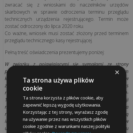
e-
zwracać się z wnioskami do naczelników urzędów
podpis
skarbowych w sprawie odroczenia terminu przeglądu
technicznych urządzenia rejestrującego. Termin może
zostać odroczony do lipca 2020 roku.
Procedura
Co ważne, wniosek musi zostać złożony przed terminem
gwarancyjna
przeglądu technicznego kasy rejestrującej.
Pełną treść oświadczenia prezentujemy poniżej:
KONTAKT
W związku z pojawiającymi się sygnałami ze strony
×
producentów oraz podmiotów zajmujących się serwisem
kontaktuj
kas rejestrujących, dotyczącymi obaw serwisantów w
Ta strona używa plików
ię
zakresie przeprowadzania przeglądów okresowych kas
cookie
rejestrujących związanych z zagrożeniem wirusem COVID-
Ta strona korzysta z plików cookie, aby
ami:
19, Ministerstwo Finansów informuje, że w sytuacji
zapewnić lepszą wygodę użytkowania.
nadzwyczajnej jaka jest obecnie spowodowana
48
Korzystając z tej strony, wyrażasz zgodę
rozprzestrzenianiem się koronawirusa, podatnicy mogą
2
na używanie przez nas wszystkich plików
indywidualnie zwracać się z wnioskami do naczelników
56
cookie zgodnie z warunkami naszej polityki
urzędów skarbowych o odroczenie terminu przeglądu
1