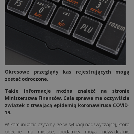
Rozwiązania
sieciowe
Doradztwo
IT
Projekty
informatyczne
Okresowe przeglądy kas rejestrujących mogą
zostać odroczone.
Audyt
Takie informacje można znaleźć na stronie
legalności
Ministerstwa Finansów. Cała sprawa ma oczywiście
związek z trwającą epidemią koronawirusa COVID-
19.
Inwentaryzacja
komputerów
W komunikacie czytamy, że w sytuacji nadzwyczajnej, która
obecnie ma miejsce, podatnicy mogą indywidualnie