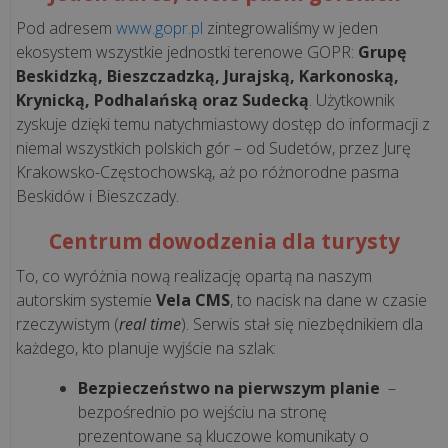
e-
Pod adresem
www.gopr.pl
zintegrowaliśmy w jeden
podpis
ekosystem wszystkie jednostki terenowe GOPR:
Grupę
Beskidzką, Bieszczadzką, Jurajską, Karkonoską,
Procedura
Krynicką, Podhalańską oraz Sudecką
. Użytkownik
gwarancyjna
zyskuje dzięki temu natychmiastowy dostęp do informacji z
niemal wszystkich polskich gór – od Sudetów, przez Jurę
Krakowsko-Częstochowską, aż po różnorodne pasma
Beskidów i Bieszczady.
KONTAKT
Centrum dowodzenia dla turysty
kontaktuj
To, co wyróżnia nową realizację opartą na naszym
ię
autorskim systemie
Vela CMS
, to nacisk na dane w czasie
rzeczywistym (
real time
). Serwis stał się niezbędnikiem dla
ami:
każdego, kto planuje wyjście na szlak:
48
2
Bezpieczeństwo na pierwszym planie
–
bezpośrednio po wejściu na stronę
56
prezentowane są kluczowe komunikaty o
1