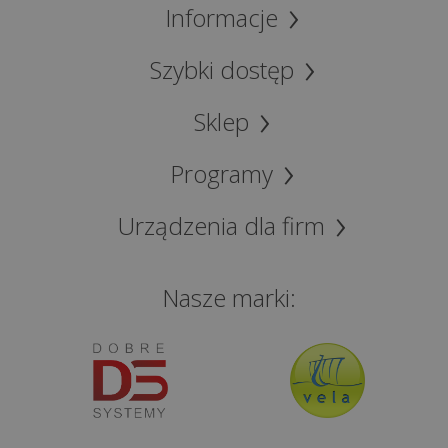
zapanować
Informacje
nad
cyfrowym...
Szybki dostęp
Nie
Sklep
oddawaj
laptopa
Programy
w
niepowołane
Urządzenia dla firm
ręce,
czyli
na
Nasze marki:
co
zwracać
...
Ile
kosztuje