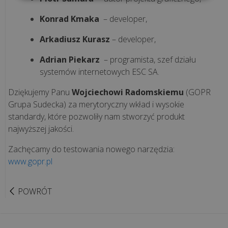
Co
Konrad Kmaka
– developer,
może
zniszczyć
Arkadiusz Kurasz
– developer,
Twój
sprzęt
Adrian Piekarz
– programista, szef działu
systemów internetowych ESC SA.
i
czym
Dziękujemy Panu
Wojciechowi Radomskiemu
(GOPR
jest
Grupa Sudecka) za merytoryczny wkład i wysokie
thermal
standardy, które pozwoliły nam stworzyć produkt
throttling...
najwyższej jakości.
Zachęcamy do testowania nowego narzędzia:
Jak
www.gopr.pl
przełamać
lęk
przed
POWRÓT
technologią
i