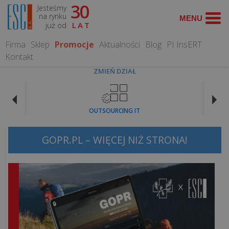
30
Jesteśmy
WYSZUKAJ
na rynku
już od
LAT
Firma
Sklep
Promocje
Aktualności
Blog
PI InsERT
Kontakt
ZMIEŃ DZIAŁ
CO
MOŻEMY
OUTSOURCING IT
DLA
CIEBIE
ZROBIĆ?
GOPR.PL – WIĘCEJ NIŻ STRONA!
Obsługa
informatyczna
Serwis
Komputerowy