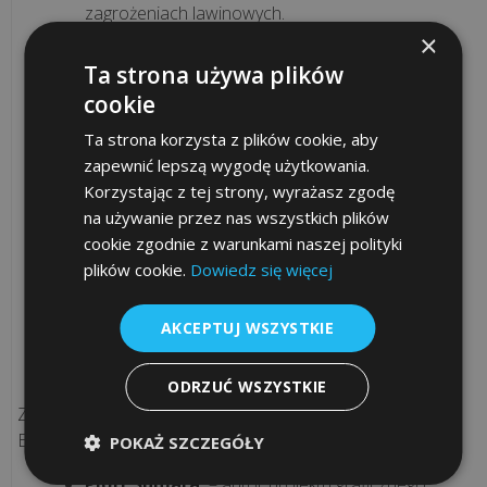
zagrożeniach lawinowych.
8
×
Zaawansowany monitoring pogody
–
Ta strona używa plików
wdrożyliśmy moduł prezentujący szczegółowe
NAJPOPULARNIEJSZE
cookie
warunki atmosferyczne: podgląd z kamer na
żywo, temperaturę, ciśnienie, wilgotność,
Ta strona korzysta z plików cookie, aby
widoczność oraz siłę i kierunek wiatru.
zapewnić lepszą wygodę użytkowania.
Co
Korzystając z tej strony, wyrażasz zgodę
to
Status szlaków
– bieżące informacje o
na używanie przez nas wszystkich plików
jest
zamkniętych odcinkach i utrudnieniach.
cookie zgodnie z warunkami naszej polityki
outsourcing
plików cookie.
Dowiedz się więcej
Intuicyjna nawigacja
– Interaktywna mapa
IT
pozwala błyskawicznie przełączać się między
i
regionami działań poszczególnych Grup.
AKCEPTUJ WSZYSTKIE
dlaczego
jego
Zespół realizujący
ODRZUĆ WSZYSTKIE
zastosowanie
Za sukcesem tego wymagającego projektu stoją eksperci
to
ESC SA oraz nasi współpracownicy:
POKAŻ SZCZEGÓŁY
do...
Piotr Sumara
– autor projektu graficznego,