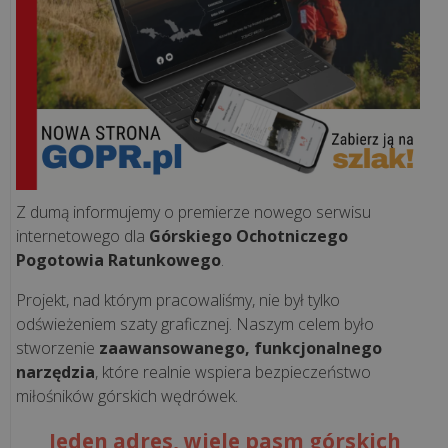
Rozwiązania
sieciowe
Doradztwo
IT
Z dumą informujemy o premierze nowego serwisu
Projekty
internetowego dla
Górskiego Ochotniczego
informatyczne
Pogotowia Ratunkowego
.
Audyt
Projekt, nad którym pracowaliśmy, nie był tylko
legalności
odświeżeniem szaty graficznej. Naszym celem było
stworzenie
zaawansowanego, funkcjonalnego
narzędzia
, które realnie wspiera bezpieczeństwo
Inwentaryzacja
miłośników górskich wędrówek.
komputerów
Jeden adres, wiele pasm górskich