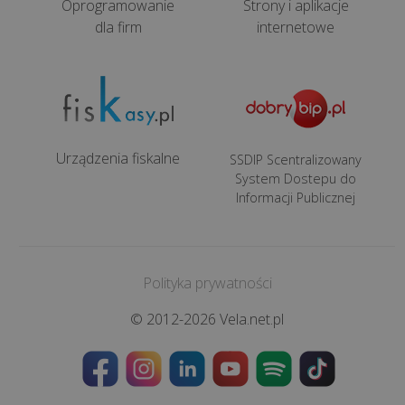
Oprogramowanie
Strony i aplikacje
przestój
dla firm
internetowe
spowodowany
brakiem
wsparcia
informaty...
Urządzenia fiskalne
SSDIP Scentralizowany
System Dostepu do
Informacji Publicznej
Polityka prywatności
© 2012-2026 Vela.net.pl