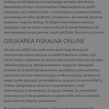
każdego przedsiębiorcy prowadzącego sprzedaż detaliczną.
Niezależnie od tego, czy prowadzisz sklep stacjonarny, punkt
usługowy, czy mobilny biznes — nowoczesne urządzenia fiskalne
gwarantują nie tylko zgodność z przepisami, ale również sprawne
działanie i wygodę obsługi. W sklepie internetowym escsa.pl
znajdziesz szeroki wybór niezawodnych drukarek fiskalnych od
renomowanych producentów, takich jak Elzab, Novitus czy Posnet.
DRUKARKA FISKALNA ONLINE
Od stycznia 2020 roku wybrane branże mają obowiązek
stopniowego wprowadzania urządzeń fiskalnych online, czyli
takich, które z założenia są stale podłączone do Internetu lub sieci
teleinformatycznej. Wśród podmiotów mających obowiązek
posiadania drukarki fiskalnej online, są między innymi: podmioty
związane z branżą motoryzacyjną i wulkanizacyjną, sprzedawcy
węgla i paliw płynnych, przedsiębiorcy związani z branżą HoReCa,
a także usługodawcy związani z poprawianiem urody
(kosmetyczki, kosmetolodzy, fryzjerzy, fitness). Do podmiotów
zobowiązanych do posiadania urządzeń online zalicza się także
budowlańców, lekarzy i prawników.
Rosnąca mobilność sprzedaży i obowiązek raportowania do