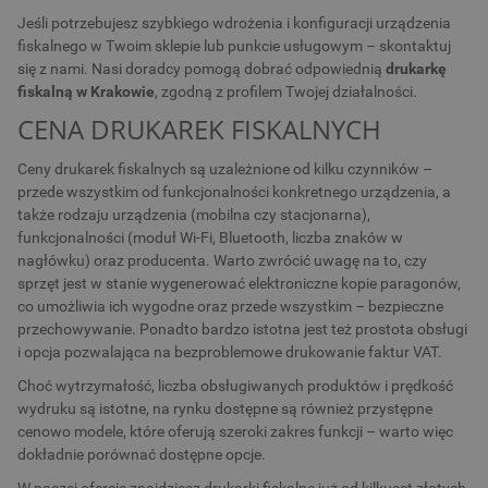
Jeśli potrzebujesz szybkiego wdrożenia i konfiguracji urządzenia
fiskalnego w Twoim sklepie lub punkcie usługowym – skontaktuj
się z nami. Nasi doradcy pomogą dobrać odpowiednią
drukarkę
fiskalną w Krakowie
, zgodną z profilem Twojej działalności.
CENA DRUKAREK FISKALNYCH
Ceny drukarek fiskalnych są uzależnione od kilku czynników –
przede wszystkim od funkcjonalności konkretnego urządzenia, a
także rodzaju urządzenia (mobilna czy stacjonarna),
funkcjonalności (moduł Wi-Fi, Bluetooth, liczba znaków w
nagłówku) oraz producenta. Warto zwrócić uwagę na to, czy
sprzęt jest w stanie wygenerować elektroniczne kopie paragonów,
co umożliwia ich wygodne oraz przede wszystkim – bezpieczne
przechowywanie. Ponadto bardzo istotna jest też prostota obsługi
i opcja pozwalająca na bezproblemowe drukowanie faktur VAT.
Choć wytrzymałość, liczba obsługiwanych produktów i prędkość
wydruku są istotne, na rynku dostępne są również przystępne
cenowo modele, które oferują szeroki zakres funkcji – warto więc
dokładnie porównać dostępne opcje.