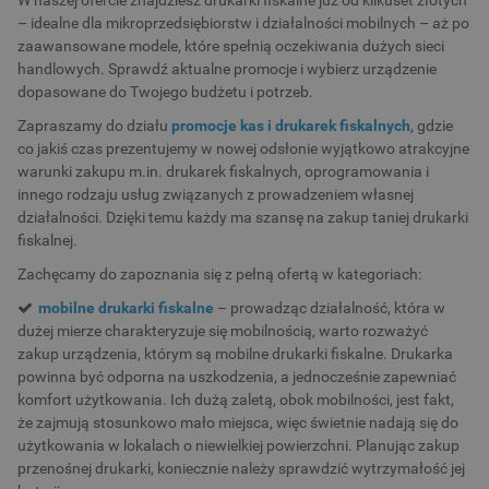
W naszej ofercie znajdziesz drukarki fiskalne już od kilkuset złotych
– idealne dla mikroprzedsiębiorstw i działalności mobilnych – aż po
zaawansowane modele, które spełnią oczekiwania dużych sieci
handlowych. Sprawdź aktualne promocje i wybierz urządzenie
dopasowane do Twojego budżetu i potrzeb.
Zapraszamy do działu
promocje kas i drukarek fiskalnych
, gdzie
co jakiś czas prezentujemy w nowej odsłonie wyjątkowo atrakcyjne
warunki zakupu m.in. drukarek fiskalnych, oprogramowania i
innego rodzaju usług związanych z prowadzeniem własnej
działalności. Dzięki temu każdy ma szansę na zakup taniej drukarki
fiskalnej.
Zachęcamy do zapoznania się z pełną ofertą w kategoriach:
mobilne drukarki fiskalne
– prowadząc działalność, która w
dużej mierze charakteryzuje się mobilnością, warto rozważyć
zakup urządzenia, którym są mobilne drukarki fiskalne. Drukarka
powinna być odporna na uszkodzenia, a jednocześnie zapewniać
komfort użytkowania. Ich dużą zaletą, obok mobilności, jest fakt,
że zajmują stosunkowo mało miejsca, więc świetnie nadają się do
użytkowania w lokalach o niewielkiej powierzchni. Planując zakup
przenośnej drukarki, koniecznie należy sprawdzić wytrzymałość jej