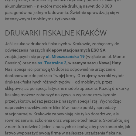
akumulatorem – niektóre modele drukują nawet do 8 000
paragonów na jednym ładowaniu. Świetnie sprawdzają się w
intensywnym i mobilnym użytkowaniu.
DRUKARKI FISKALNE KRAKÓW
Jeśli szukasz drukarek fiskalnych w Krakowie, zachęcamy do
odwiedzenia naszych
sklepów stacjonarnych ESC SA
znajdujących się przy
ul. Mieszczańska 19
(wejście od ul. Monte
Cassino) oraz na
os. Teatralne 3
, w samym sercu Nowej Huty
.
Nasi specjaliści pomogą Ci dobrać odpowiednie urządzenie,
dostosowane do potrzeb Twojej firmy. Oferujemy szeroki wybór
drukarek fiskalnych różnych typów – od mobilnych, przez
sklepowe, aż po specjalistyczne modele apteczne. Każdą drukarkę
fiskalną możesz zobaczyć na żywo, a wybrane rozwiązanie
przedyskutować raz jeszcze z naszym specjalistą. Wychodząc
naprzeciw oczekiwaniom klientów, nasze punkty sprzedaży
stacjonarnej w Krakowie zapewniają nie tylko doradztwo, ale
również serwis, szkolenia oraz wsparcie techniczne. Skontaktuj się
z nami lub odwiedź jeden z naszych sklepów, aby przekonać się, jak
łatwo wyposażyć swoją firmę w najlepsze urządzenia fiskalne.