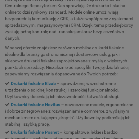
Centralnego Repozytorium Kas sprawiają, że drukarka fiskalna
online to dziś rynkowy standard. Modele online umożliwiają
bezpośrednią komunikację z CRK, a także współpracę z systemami
sprzedażowymi, magazynowymi i CRM. Dzięki temu przedsiębiorcy
zyskują pełną kontrolę nad transakcjami oraz bezpieczeństwo
danych.
W naszej ofercie znajdziesz zarówno mobilne drukarki fiskalne
idealne dla branży gastronomicznej i dostawców usług, jak i
sklepowe drukarki fiskalne zaprojektowane z myślą o większych
punktach sprzedaży. Niezależnie od specyfiki Twojej działalności,
zapewniamy rozwiązania dopasowane do Twoich potrzeb:
Drukarki fiskalne Elzab
– sprawdzone, wszechstronne
urządzenia o solidnej konstrukcji i szerokiej funkcjonalności.
Użytkownicy doceniają ich niezawodność i łatwość obsługi.
Drukarki fiskalne Novitus
– nowoczesne modele, ergonomiczne
i dobrze zintegrowane z rozwiązaniami e-commerce, z wydajnym
mechanizmem drukującym „drop-in”. Użytkownicy podkreślają ich
stabilną i szybką pracę.
Drukarki fiskalne Posnet
– kompaktowe, lekkie i bardzo
wytrzymałe, z szybkim systemem wymiany papieru i solidnym