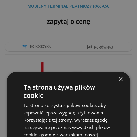
MOBILNY TERMINAL PŁATNICZY PAX A50
zapytaj o cenę
DO KOSZYKA
PORÓWNAJ
×
Ta strona używa plików
cookie
Ta strona korzysta z plików cookie, aby
zapewnić lepszą wygodę użytkowania.
Korzystając z tej strony, wyrażasz zgodę
MOBILNY TERMINAL PŁATNICZY PAX A920
na używanie przez nas wszystkich plików
cookie zgodnie z warunkami naszej