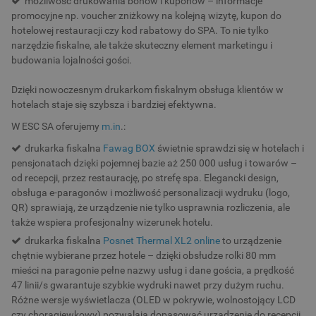
możliwość drukowania bonów i kuponów – informacje
promocyjne np. voucher zniżkowy na kolejną wizytę, kupon do
hotelowej restauracji czy kod rabatowy do SPA. To nie tylko
narzędzie fiskalne, ale także skuteczny element marketingu i
budowania lojalności gości.
Dzięki nowoczesnym drukarkom fiskalnym obsługa klientów w
hotelach staje się szybsza i bardziej efektywna.
W ESC SA oferujemy
m.in
.:
drukarka fiskalna
Fawag BOX
świetnie sprawdzi się w hotelach i
pensjonatach dzięki pojemnej bazie aż 250 000 usług i towarów –
od recepcji, przez restaurację, po strefę spa. Elegancki design,
obsługa e-paragonów i możliwość personalizacji wydruku (logo,
QR) sprawiają, że urządzenie nie tylko usprawnia rozliczenia, ale
także wspiera profesjonalny wizerunek hotelu.
drukarka fiskalna
Posnet Thermal XL2 online
to urządzenie
chętnie wybierane przez hotele – dzięki obsłudze rolki 80 mm
mieści na paragonie pełne nazwy usług i dane gościa, a prędkość
47 linii/s gwarantuje szybkie wydruki nawet przy dużym ruchu.
Różne wersje wyświetlacza (OLED w pokrywie, wolnostojący LCD
czy chorągiewkowy) pozwalają dopasować urządzenie do recepcji,