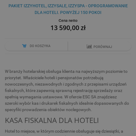
PAKIET IZZYHOTEL, IZZYSALE, IZZYSPA - OPROGRAMOWANIE
DLA HOTELI. POWYŻEJ 150 POKOI
Cena netto
13 590,00 zł
DO KOSZYKA
PORÓWNAJ
W branży hotelarskiej obsługa klienta na najwyższym poziomie to
priorytet. Właściciele hoteli i pensjonatów potrzebują
nowoczesnych, niezawodnych i zgodnych z przepisami urządzeń
fiskalnych, które zapewnią sprawną rejestrację sprzedaży oraz
spełnią wymagania ustawowe. W ofercie ESC SA znajdziesz
szeroki wybór kas i drukarek fiskalnych idealnie dopasowanych do
specyfiki prowadzenia obiektów noclegowych.
KASA FISKALNA DLA HOTELI
Hotel to miejsce, w którym codziennie obsługuje się dziesiątki, a