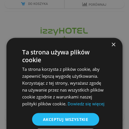
DO KOSZYKA
PORÓWNAJ
×
Ta strona używa plików
cookie
Ta strona korzysta z plików cookie, aby
zapewnić lepszą wygodę użytkowania.
PAKIET IZZYHOTEL, IZZYSALE, IZZYSPA - OPROGRAMOWANIE
Korzystając z tej strony, wyrażasz zgodę
DLA HOTELI DO 50 POKOI
na używanie przez nas wszystkich plików
Cena netto
cookie zgodnie z warunkami naszej
8 590,00 zł
polityki plików cookie.
Dowiedz się więcej
DO KOSZYKA
PORÓWNAJ
AKCEPTUJ WSZYSTKIE